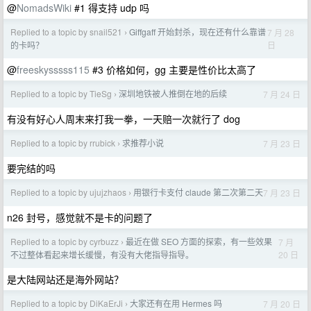
@
NomadsWiki
#1 得支持 udp 吗
Replied to a topic by snail521
Giffgaff 开始封杀，现在还有什么靠谱
7 月 28
›
日
的卡吗？
@
freeskysssss115
#3 价格如何，gg 主要是性价比太高了
Replied to a topic by TieSg
深圳地铁被人推倒在地的后续
7 月 24 日
›
有没有好心人周末来打我一拳，一天赔一次就行了 dog
Replied to a topic by rrubick
求推荐小说
7 月 23 日
›
要完结的吗
Replied to a topic by ujujzhaos
用银行卡支付 claude 第二次第二天
7 月 23 日
›
n26 封号，感觉就不是卡的问题了
Replied to a topic by cyrbuzz
最近在做 SEO 方面的探索，有一些效果
7 月
›
20 日
不过整体看起来增长缓慢，有没有大佬指导指导。
是大陆网站还是海外网站？
Replied to a topic by DiKaErJi
大家还有在用 Hermes 吗
7 月 20 日
›