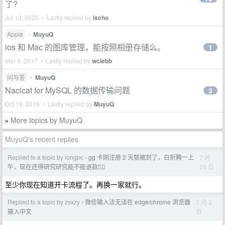
了?
Jul 13, 2020 • Lastly replied by
lscho
Apple
•
MuyuQ
ios 和 Mac 的图库管理，能按照相册存储么。
1
Mar 9, 2017 • Lastly replied by
wclebb
问与答
•
MuyuQ
Nacicat for MySQL 的数据传输问题
3
Oct 19, 2016 • Lastly replied by
MuyuQ
More topics by MuyuQ
»
MuyuQ's recent replies
Replied to a topic by longpc
gg 卡刚注册 2 天就被封了，白折腾一上
7 月
›
29 日
午，现在还得研究研究能不能退款🙂‍↔️
至少你现在知道开卡流程了。再换一家就行。
Replied to a topic by zsxzy
微信输入法无法在 edge/chrome 浏览器
7 月 3
›
日
输入中文