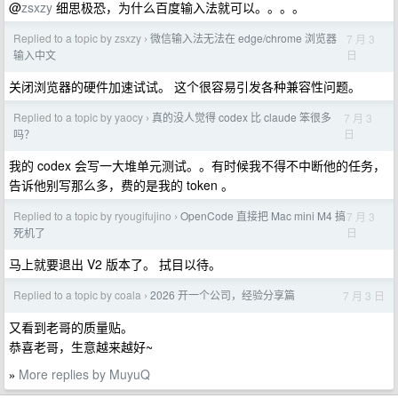
@
zsxzy
细思极恐，为什么百度输入法就可以。。。。
Replied to a topic by zsxzy
微信输入法无法在 edge/chrome 浏览器
7 月 3
›
日
输入中文
关闭浏览器的硬件加速试试。 这个很容易引发各种兼容性问题。
Replied to a topic by yaocy
真的没人觉得 codex 比 claude 笨很多
7 月 3
›
日
吗？
我的 codex 会写一大堆单元测试。。有时候我不得不中断他的任务，
告诉他别写那么多，费的是我的 token 。
Replied to a topic by ryougifujino
OpenCode 直接把 Mac mini M4 搞
7 月 3
›
日
死机了
马上就要退出 V2 版本了。 拭目以待。
Replied to a topic by coala
2026 开一个公司，经验分享篇
7 月 3 日
›
又看到老哥的质量贴。
恭喜老哥，生意越来越好~
More replies by MuyuQ
»