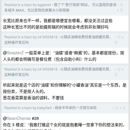
Replied to a topic by eggshell
做了个“影厅指南”网站， 可以直观的查询
1 月
›
4 日
各城市 IMAX、杜比影院的屏幕大小和规格
长宽比原来也不一样，我都是哪便宜去哪看，都没关注过这些
这种长宽比不同的是拍摄剪辑的时候就会考虑到并处理好吗
Replied to a topic by c416593819
火锅店油碟收费但香油按罐另算，
1 月 4
›
日
这种操作常见吗
@
ScepterZ
一般菜单上是：“油碟”或者“麻酱”的，基本都是按份，按
人头的都会明确写是餐位费（包含自助小料）什么的
Replied to a topic by c416593819
火锅店油碟收费但香油按罐另算，
1 月 4
›
日
这种操作常见吗
听起来就是这个店的“油碟”和你理解的“小罐香油”其实是一个东西，是
按份卖，不是按人头的。
葱花香菜算是香油的调料，不要钱
Replied to a topic by baby0w0
相亲半年来的一次错位体验
1 月 4 日
›
@
SeanChense
#28
你在 3 楼说：“我敢打赌这个女的就是抱着睡一觉拿下你的想法来的，