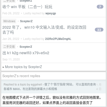
二手交易
•
ScepterZ
收个 win 平板（二合一）玩玩
7
Feb 26, 2022 • Lastly replied by
wpaygp
Windows
•
ScepterZ
2022 年了， win10 中文输入法/变成、的设定改回
33
去了吗
Jan 26, 2022 • Lastly replied by
2i2Re2PLMaDnghL
二手交易
•
ScepterZ
出 k1 k2g newifi3 x79+e5v2
Sep 11, 2020
More topics by ScepterZ
»
ScepterZ's recent replies
Replied to a topic by eggshell
做了个“影厅指南”网站， 可以直观的查询
1 月
›
4 日
各城市 IMAX、杜比影院的屏幕大小和规格
在地图模式下点开一个详情之后，貌似没有优雅的方式回到地图里。
直接用浏览器的返回还好，如果点界面上的返回直接会首页了