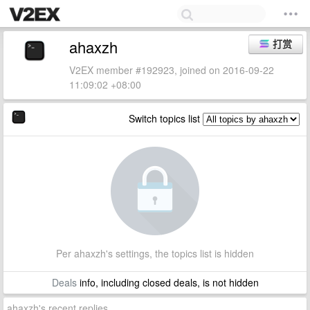
ahaxzh
打赏
V2EX member #192923, joined on 2016-09-22
11:09:02 +08:00
Switch topics list
Per ahaxzh's settings, the topics list is hidden
Deals
info, including closed deals, is not hidden
ahaxzh's recent replies