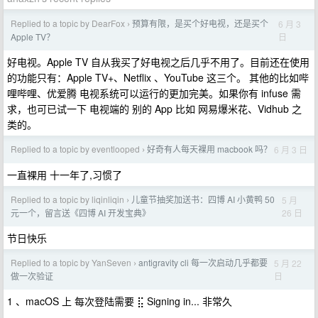
Replied to a topic by DearFox
预算有限，是买个好电视，还是买个
6 月 3
›
日
Apple TV？
好电视。Apple TV 自从我买了好电视之后几乎不用了。目前还在使用
的功能只有：Apple TV+、Netflix 、YouTube 这三个。 其他的比如哔
哩哔哩、优爱腾 电视系统可以运行的更加完美。如果你有 infuse 需
求，也可已试一下 电视端的 别的 App 比如 网易爆米花、Vidhub 之
类的。
Replied to a topic by eventlooped
好奇有人每天裸用 macbook 吗？
6 月 3 日
›
一直裸用 十一年了,习惯了
Replied to a topic by liqinliqin
儿童节抽奖加送书：四博 AI 小黄鸭 50
5 月
›
26 日
元一个，留言送《四博 AI 开发宝典》
节日快乐
Replied to a topic by YanSeven
antigravity cli 每一次启动几乎都要
5 月 22
›
日
做一次验证
1 、macOS 上 每次登陆需要 ⣯ Signing in... 非常久