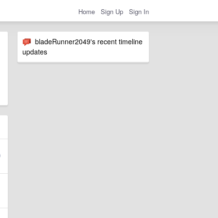
Home
Sign Up
Sign In
bladeRunner2049's recent timeline
updates