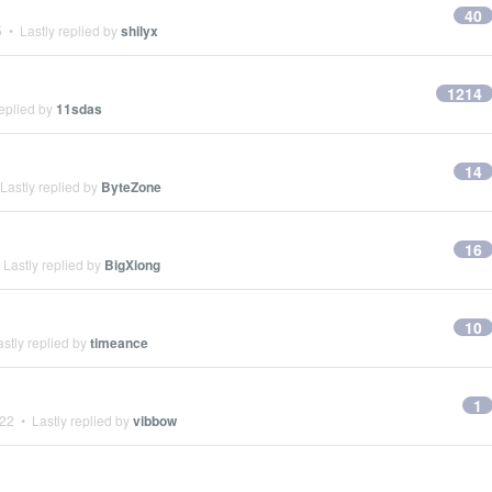
40
5
• Lastly replied by
shilyx
1214
eplied by
11sdas
14
Lastly replied by
ByteZone
16
Lastly replied by
BigXiong
10
stly replied by
timeance
1
022
• Lastly replied by
vibbow