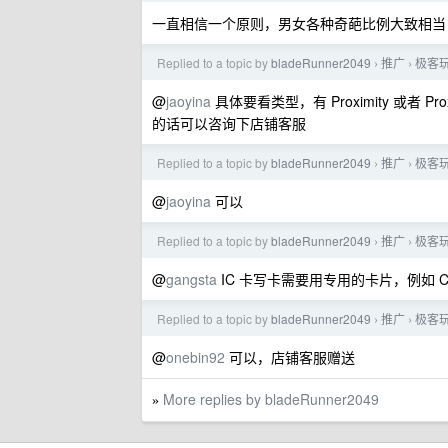
一直相信一个原则，男女各种奇葩比例大致相当
Replied to a topic by
bladeRunner2049
推广
极客玩
›
›
@
jaoyina
具体要看类型，有 Proximity 或者 P
的话可以咨询下店铺客服
Replied to a topic by
bladeRunner2049
推广
极客玩
›
›
@
jaoyina
可以
Replied to a topic by
bladeRunner2049
推广
极客玩
›
›
@
gangsta
IC 卡写卡需要用专用的卡片，例如 C
Replied to a topic by
bladeRunner2049
推广
极客玩
›
›
@
onebin92
可以，店铺客服赠送
More replies by bladeRunner2049
»