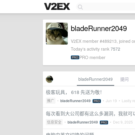
bladeRunner2049
V2EX member #489213, joined on
Today's activity rank
7572
PRO member
PRO
bladeRunner2049
提问
极客玩具， 618 先送为敬！
推广
•
bladeRunner2049
•
Jun 19
• Lastly r
PRO
每次看到大公司都有这么多漏洞，我就可
信息安全
•
bladeRunner2049
•
Dec 9, 2025
PRO
电脑中英文切换的问题