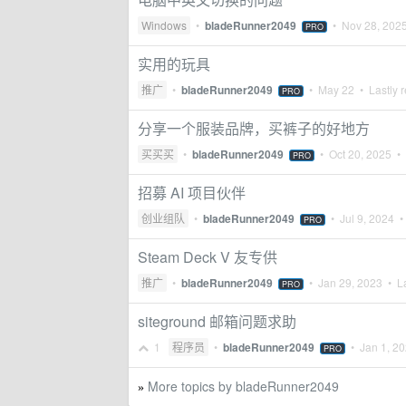
Windows
•
bladeRunner2049
•
Nov 28, 202
PRO
实用的玩具
推广
•
bladeRunner2049
•
May 22
• Lastly r
PRO
分享一个服装品牌，买裤子的好地方
买买买
•
bladeRunner2049
•
Oct 20, 2025
• 
PRO
招募 AI 项目伙伴
创业组队
•
bladeRunner2049
•
Jul 9, 2024
• 
PRO
Steam Deck V 友专供
推广
•
bladeRunner2049
•
Jan 29, 2023
• La
PRO
siteground 邮箱问题求助
1
程序员
•
bladeRunner2049
•
Jan 1, 2
PRO
More topics by bladeRunner2049
»