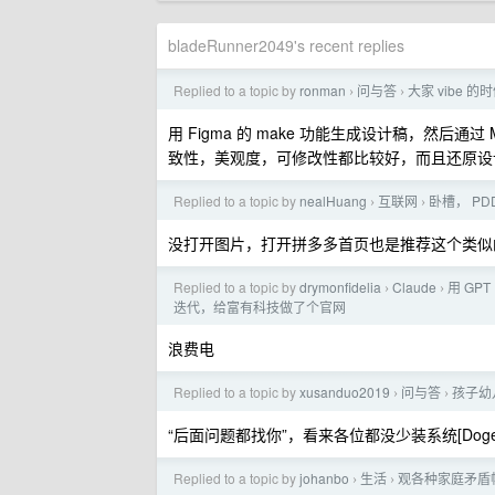
bladeRunner2049's recent replies
Replied to a topic by
ronman
问与答
大家 vibe 的
›
›
用 Figma 的 make 功能生成设计稿，然后通过 M
致性，美观度，可修改性都比较好，而且还原设计时
Replied to a topic by
nealHuang
互联网
卧槽， P
›
›
没打开图片，打开拼多多首页也是推荐这个类似
Replied to a topic by
drymonfidelia
Claude
用 GPT 
›
›
迭代，给富有科技做了个官网
浪费电
Replied to a topic by
xusanduo2019
问与答
孩子幼
›
›
“后面问题都找你”，看来各位都没少装系统[Doge
Replied to a topic by
johanbo
生活
观各种家庭矛盾
›
›