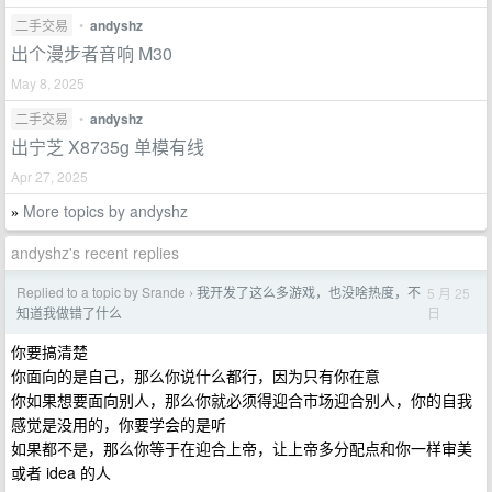
二手交易
•
andyshz
出个漫步者音响 M30
May 8, 2025
二手交易
•
andyshz
出宁芝 X8735g 单模有线
Apr 27, 2025
More topics by andyshz
»
andyshz's recent replies
Replied to a topic by Srande
我开发了这么多游戏，也没啥热度，不
5 月 25
›
日
知道我做错了什么
你要搞清楚
你面向的是自己，那么你说什么都行，因为只有你在意
你如果想要面向别人，那么你就必须得迎合市场迎合别人，你的自我
感觉是没用的，你要学会的是听
如果都不是，那么你等于在迎合上帝，让上帝多分配点和你一样审美
或者 idea 的人