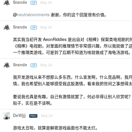
Srande
May 24
OP
@
neutralcomments
谢谢，你的这个回复很有价值。
Srande
May 24
OP
其实我当初开发 AeonRiddles 是出自对《相棒》探案类电视剧
《相棒》电视剧，对里面的推理情节非常感兴趣，所以我就做了
一个推理类游戏，可是到了后期不知道为啥就做成了海龟汤游戏
Srande
May 24
OP
我开发游戏从来不想那么多东西，什么宣发啊，什么竞品啊，我
情，我也希望别人能够感受我这股激情，看来我把世间之事想得
要说我也真是有趣，自己有激情就罢了，何必非得让别人欣赏呢
贴子，实在是不该啊。
DeWjjj
May 24
PRO
游戏太丑啦，就算是解密游戏画面也不能太烂。