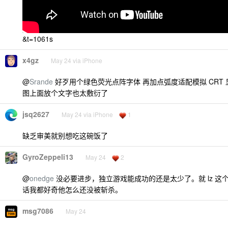
&t=1061s
x4gz
May 24 via iPhone
@
Srande
好歹用个绿色荧光点阵字体 再加点弧度适配模拟 CRT 
图上面放个文字也太敷衍了
jsq2627
May 24 via iPhone
1
缺乏审美就别想吃这碗饭了
GyroZeppeli13
May 24
2
@
onedge
没必要进步，独立游戏能成功的还是太少了。就 lz 这
话我都好奇他怎么还没被斩杀。
msg7086
May 24