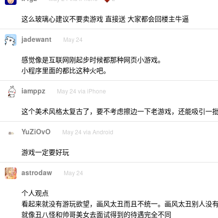
这么玻璃心建议不要卖游戏 直接送 大家都会回楼主牛逼
jadewant
May 24
感觉像是互联网刚起步时候都那种网页小游戏。
小程序里面的都比这种火吧。
iamppz
May 24 via iPhone
这个美术风格太复古了，要不考虑擦边一下老游戏，还能吸引一
YuZiOvO
May 24 via Android
游戏一定要好玩
astrodaw
May 24
个人观点
看起来就没有游玩欲望，画风太丑而且不统一。画风太丑别人没
就像丑八怪和帅哥美女去面试得到的待遇完全不同