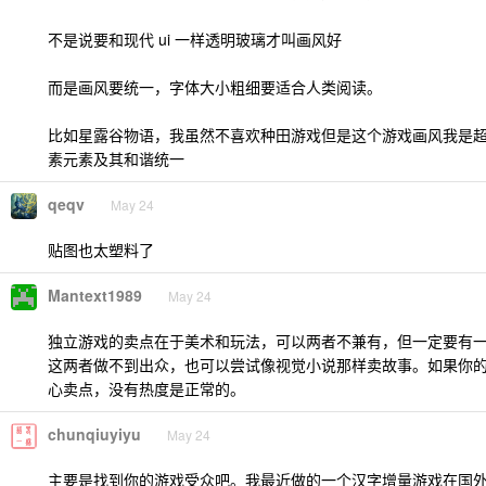
不是说要和现代 ui 一样透明玻璃才叫画风好
而是画风要统一，字体大小粗细要适合人类阅读。
比如星露谷物语，我虽然不喜欢种田游戏但是这个游戏画风我是超级
素元素及其和谐统一
qeqv
May 24
贴图也太塑料了
Mantext1989
May 24
独立游戏的卖点在于美术和玩法，可以两者不兼有，但一定要有
这两者做不到出众，也可以尝试像视觉小说那样卖故事。如果你
心卖点，没有热度是正常的。
chunqiuyiyu
May 24
主要是找到你的游戏受众吧。我最近做的一个汉字增量游戏在国