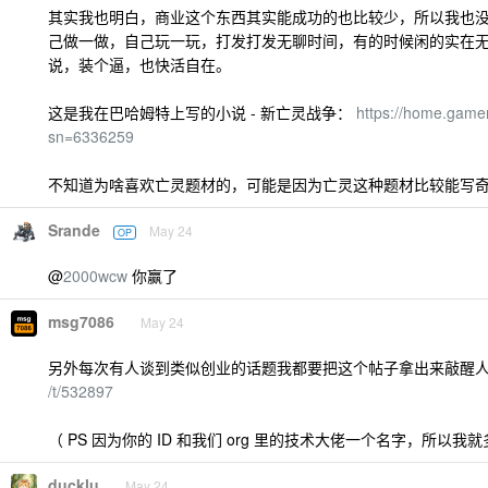
其实我也明白，商业这个东西其实能成功的也比较少，所以我也
己做一做，自己玩一玩，打发打发无聊时间，有的时候闲的实在
说，装个逼，也快活自在。
这是我在巴哈姆特上写的小说 - 新亡灵战争：
https://home.game
sn=6336259
不知道为啥喜欢亡灵题材的，可能是因为亡灵这种题材比较能写
Srande
May 24
OP
@
2000wcw
你赢了
msg7086
May 24
另外每次有人谈到类似创业的话题我都要把这个帖子拿出来敲醒
/t/532897
（ PS 因为你的 ID 和我们 org 里的技术大佬一个名字，所以
ducklu
May 24