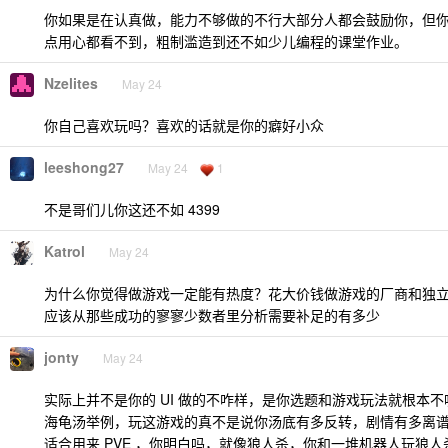
你如果是在认真做，能力不够做的不行大部分人都会鼓励你，但
点用心都看不到，粗制滥造到还不如少儿编程的课堂作业。
Nzelites
May 24
你自己喜欢玩吗？喜欢的话就是你的癖好小众
leeshong27
May 24
1
不是哥们儿你这还不如 4399
Katrol
May 24
为什么你觉得做游戏一定能有热度？花大价钱做游戏的厂商和独
应该从那些成功的寥寥少数者里分析需要补足的有多少
jonty
May 24
实际上并不是你的 UI 做的不咋样，是你选题和游戏玩法就根本不
海龟汤举例，玩这游戏的真不是说你汤底有多反转，剧情有多离
适合用来 PVE ，你明白吗，就像狼人杀，你和一堆机器人玩狼