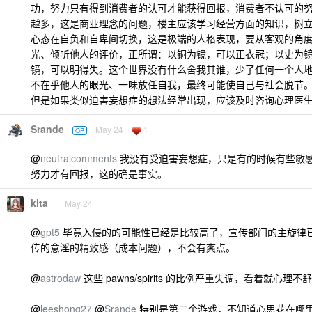
功，努力只有得到消费者的认可才能获得回报，消费者不认可的
越多，这是商业理念的问题，楼主应该学习经营方面的知识，树
心态在自负和自卑间切换，这是极端的人格表现，要从客观的角
光、倾听他人的评价，正所谓：以铜为镜，可以正衣冠；以史为
镜，可以明得失。这个世界没有什么舍我其谁，少了任何一个人
不在乎他人的眼光、一味放任自我，最终可能使自己与社会脱节
但是如果类似迫害妄想症的想法经常出现，应该及时咨询心理医
Srande
May 24
1
OP
@
neutralcomments
我没有受迫害妄想症，只是有的时候有些敏
努力才有回报，这的确是事实。
kita
May 24
@
gpt5
毕竟入侵的的可能性已经是比较高了，宣传部门的主旋律
传的意淫的精致感（成本问题），不会有爽点。
@
astrodaw
这些 pawns/spirits 的比例严重失调，看着就心理不
@
leeshong27
@
Srande
特别是第二个游戏，不知道心思花在哪里。