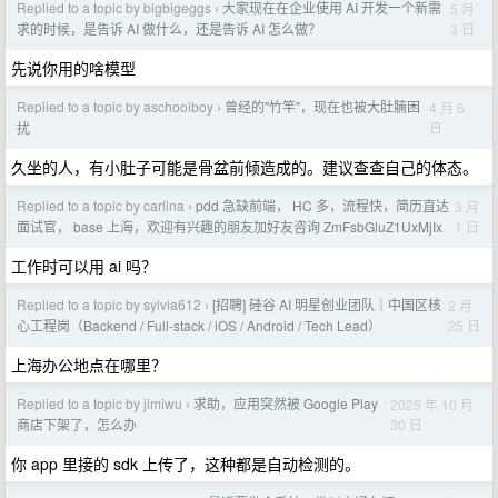
Replied to a topic by bigbigeggs
大家现在在企业使用 AI 开发一个新需
5 月
›
3 日
求的时候，是告诉 AI 做什么，还是告诉 AI 怎么做？
先说你用的啥模型
Replied to a topic by aschoolboy
曾经的"竹竿"，现在也被大肚腩困
4 月 6
›
日
扰
久坐的人，有小肚子可能是骨盆前倾造成的。建议查查自己的体态。
Replied to a topic by carlina
pdd 急缺前端， HC 多，流程快，简历直达
3 月
›
1 日
面试官， base 上海，欢迎有兴趣的朋友加好友咨询 ZmFsbGluZ1UxMjIx
工作时可以用 ai 吗？
Replied to a topic by sylvia612
[招聘] 硅谷 AI 明星创业团队｜中国区核
2 月
›
25 日
心工程岗（Backend / Full-stack / iOS / Android / Tech Lead）
上海办公地点在哪里？
Replied to a topic by jimiwu
求助，应用突然被 Google Play
2025 年 10 月
›
30 日
商店下架了，怎么办
你 app 里接的 sdk 上传了，这种都是自动检测的。