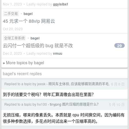
Nov 1, 2023 • Lastly replied by
ggyislbxf
二手交易
•
bagel
45 元求一个 88vip 网易云
Oct 20, 2023
全球工单系统
•
bagel
云闪付一个超低级的 bug 就是不改
29
Dec 2, 2023 • Lastly replied by
vmuu
More topics by bagel
»
bagel's recent replies
Replied to a topic by jeesk
顺风车主体验, 应该能够薅到滴滴的羊毛.
6 月 6 日
›
到手的钱要交个税吗？明年汇算清缴会出现在里面？
Replied to a topic by hx100
tinypng 图片压缩的原理是什么？
5 月 10 日
›
无损压缩，哪来的像素丢失。本质就是 cpu 时间换空间，因为编码有
很多种参数选择，多花点时间试出来一个压缩率高的。