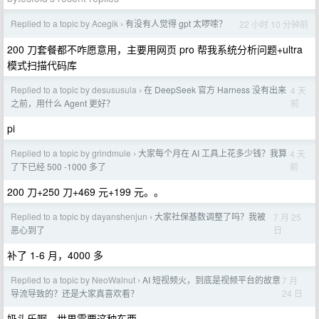
Replied to a topic by Acegik
有没有人觉得 gpt 太啰嗦？
22 小时 10 分钟前
›
200 刀套餐都不咋愿意用，主要用网页 pro 帮我系统分析问题+ultra
模式扫描代码库
Replied to a topic by desususula
在 DeepSeek 官方 Harness 没有出来
4 天
›
前
之前，用什么 Agent 更好？
pi
Replied to a topic by grindmule
大家每个月在 AI 工具上花多少钱？我算
4 天
›
前
了下已经 500 -1000 多了
200 刀+250 刀+469 元+199 元。。
Replied to a topic by dayanshenjun
大家社保基数调整了吗？我被
7 月 25
›
日
恶心到了
补了 1-6 月，4000 多
Replied to a topic by NeoWalnut
AI 短视频火，到底是视频平台的故意
7 月
›
24 日
导流导致的？还是大家真喜欢看？
奶头乐啊，世界需要这种东西