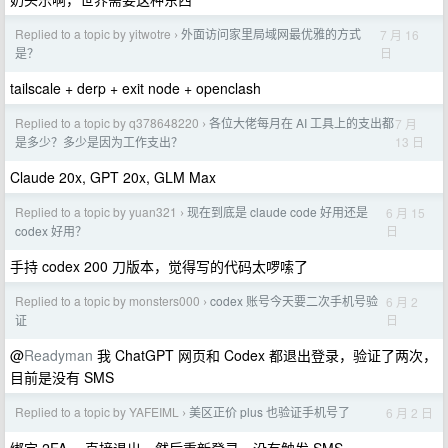
Replied to a topic by yitwotre
外面访问家里局域网最优雅的方式
7 月 16
›
日
是？
tailscale + derp + exit node + openclash
Replied to a topic by q378648220
各位大佬每月在 AI 工具上的支出都
7 月
›
13 日
是多少？多少是因为工作支出？
Claude 20x, GPT 20x, GLM Max
Replied to a topic by yuan321
现在到底是 claude code 好用还是
6 月 15
›
日
codex 好用？
手持 codex 200 刀版本，觉得写的代码太啰嗦了
Replied to a topic by monsters000
codex 账号今天要二次手机号验
6 月 2
›
日
证
@
Readyman
我 ChatGPT 网页和 Codex 都退出登录，验证了两次，
目前是没有 SMS
Replied to a topic by YAFEIML
美区正价 plus 也验证手机号了
6 月 2 日
›