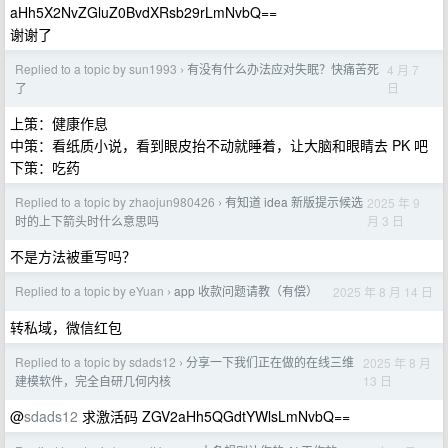
aHh5X2NvZGluZ0BvdXRsb29rLmNvbQ==
谢谢了
Replied to a topic by sun1993
有没有什么办法应对失眠？快痛苦死
4 月 7
›
日
了
上策：健康作息
中策：看纸质小说，看到眼皮抬不动就睡着，让大脑和眼睛去 PK 吧
下策：吃药
Replied to a topic by zhaojun980426
有知道 idea 新版提示候选
2025 年 9
›
月 3 日
时的上下箭头时什么意思吗
不是方法被重写吗？
Replied to a topic by eYuan
app 收款问题请教（有偿）
2025 年 8 月 14 日
›
转私域，微信红包
Replied to a topic by sdads12
分享一下我们正在做的在线三维
2025 年 8 月
›
13 日
建模软件，完全自研几何内核
@
sdads12
求激活码 ZGV2aHh5QGdtYWlsLmNvbQ==