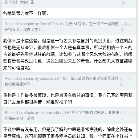
日
许可证》虚假广告
各地监管力度不一样啊，
Replied to a topic by FrankTF1616
关于 AI 算命，在一位正一派的道
6 月 27
›
日
长指导下，我做了这个···
我倒不是不信这些，但是这一行名头都是自封的派别头衔，过往的战
绩也是无从查证，很难相信一个人是有真本事，所以要相信一个人的
言论最好先看他过往的战绩，比如参与过哪个风水大阵的布防，给哪
些权贵领导改过命数，通过过哪些天劫的考验，什么都无从查证那哪
来的可信度呢。
Replied to a topic by qiaoqiao881100
做过后端的人来说说重构迁移
6 月 24
›
日
数据库难度大吗
重构是工作最多最繁琐，也是最没有收益的事情，我自己写的项目我
自己去重构都很痛苦，能推就推了吧
Replied to a topic by tellmeworld
用 AI 写了个中医自诊网站，亚健康
6 月 12
›
日
的都来测测，求喷
不谈中医有没有用，但是我了解的中医是非常挣钱的，除此之外还有
星盘算命，这可能颠覆了很多程序员的认知，我一个同事在小红书上