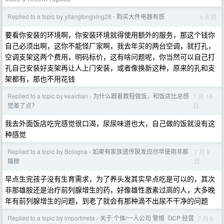
Replied to a topic by yifangtongxing28
购买大件电器有感
4 天前
›
要看你安装的环境啊，你安装环境就得使用额外的服务，那这个钱你
自己必须出啊，这你不能怪厂家啊，我去年买的两台空调，就打孔，
空调支架这两个费用，明码标价，这有啥问题呢，你当然可以自己打
孔自己安装好支架再让人上门安装，或者像换新这种，原来的孔和支
架都有，那也不用花钱
Replied to a topic by keaidian
为什么跟着教程做饭，和饭店比总感
7 月 18
›
日
觉差了点？
我去外面饭店吃完感觉很口渴，尿尿味道也大，自己做的饭就没有这
种感觉
Replied to a topic by Bologna
如果有家族遗传脱发应尽早使用非那
7 月 8
›
日
雄胺
早点生完孩子没有生育需求，为了养头发其实早点吃是可以的，其次
非那雄胺还是治疗前列腺增生的药，好像雄性激素过高的人，大多晚
年有前列腺增生的问题，到老了就会有那种滴不出尿不干净的问题
Replied to a topic by importmeta
关于 个体/一人公司 警惕《ICP 经营
7 月 6
›