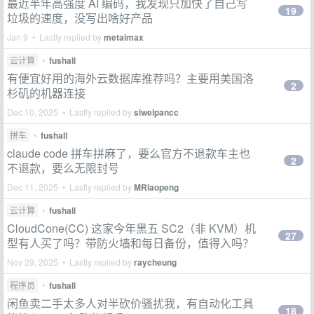
最近半年高强度 AI 编码，我发现只加快了自己写
19
垃圾的速度，没写出啥好产品
Jan 9 • Lastly replied by
metalmax
云计算
•
fushall
有便宜好用的海外云数据库推荐吗？主要用美国洛
2
杉矶的机器连接
Dec 10, 2025 • Lastly replied by
siweipancc
拼车
•
fushall
claude code 拼车拼麻了，要么官方不退款车主也
2
不退款，要么无限封号
Dec 11, 2025 • Lastly replied by
MRlaopeng
云计算
•
fushall
CloudCone(CC) 这家今年黑五 SC2（非 KVM）机
27
型有人买了吗？带防火墙和每日备份，值得入吗？
Nov 29, 2025 • Lastly replied by
raycheung
程序员
•
fushall
闲鱼卖二手太多人对半砍价骚扰我，有自动化工具
18