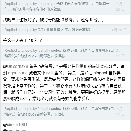
Replied to a topic by longpc
gg 卡刚注册 2 天就被封了，白折腾一上
7 月
›
29 日
午，现在还得研究研究能不能退款🙂‍↔️
我的早上也被封了，被封号的能退款吗。。还有 9 磅。。
Replied to a topic by TJT
墨墨背单词 学习数据开放接口
3 月 18 日
›
等这一天等了 10 年了。。。
Replied to a topic by fushall
codex+各种 skill，跑通了自动写需求+自
3 月
›
11 日
动调试+自动修 bug+自动部署，很担心
@
Unicorns96
首先 “确保需要” 是需要把你常用的设计架构习惯，写
到
agents.md
或者某个 skill 里的； 第二，最好把 aiagent 当作黑
盒，要求他先写测试，然后完善代码，这样能保证输入输出在边界情
况都是正常工作的；第三，平和心不要太纠结代码是否符合自己预
期，就当作自己的一个实习生弄的；最后，要用最好的模型，经常积
累经验成 skill ，攒几个月就会有奇妙的化学反应
Replied to a topic by fushall
codex+各种 skill，跑通了自动写需求+自
3 月
›
11 日
动调试+自动修 bug+自动部署，很担心
@
simon1991
@
jianghuan2