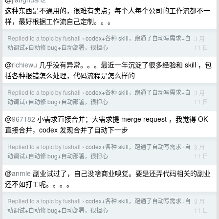
这种东西是不通用的，很难有卖点；每个人每个公司的工作流都不一
样，最好根据工作流自己定制。。。
Replied to a topic by fushall
codex+各种 skill，跑通了自动写需求+自
3 月
›
11 日
动调试+自动修 bug+自动部署，很担心
@
richiewu
几乎没有异常。。。最近一年沉淀了很多经验和 skill ，包
括各种报错怎么处理，代码流程是怎么样的
Replied to a topic by fushall
codex+各种 skill，跑通了自动写需求+自
3 月
›
11 日
动调试+自动修 bug+自动部署，很担心
@
967182
小需求直接合并；大需求提 merge request ，我觉得 OK
直接合并，codex 发现合并了自动下一步
Replied to a topic by fushall
codex+各种 skill，跑通了自动写需求+自
3 月
›
11 日
动调试+自动修 bug+自动部署，很担心
@
anmie
副业试过了，自己没啥商业嗅觉。要是还弄代码相关的副业
还不如打工呢。。。。
Replied to a topic by fushall
codex+各种 skill，跑通了自动写需求+自
3 月
›
11 日
动调试+自动修 bug+自动部署，很担心