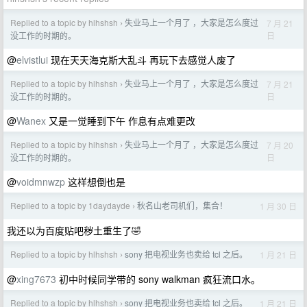
Replied to a topic by hlhshsh
失业马上一个月了 ，大家是怎么度过
7 月 21
›
日
没工作的时期的。
@
elvistlui
现在天天海克斯大乱斗 再玩下去感觉人废了
Replied to a topic by hlhshsh
失业马上一个月了 ，大家是怎么度过
7 月 21
›
日
没工作的时期的。
@
Wanex
又是一觉睡到下午 作息有点难更改
Replied to a topic by hlhshsh
失业马上一个月了 ，大家是怎么度过
7 月 20
›
日
没工作的时期的。
@
voidmnwzp
这样想倒也是
Replied to a topic by 1daydayde
秋名山老司机们，集合！
1 月 30 日
›
我还以为百度贴吧秽土重生了🤣
Replied to a topic by hlhshsh
sony 把电视业务也卖给 tcl 之后。
1 月 21 日
›
@
xing7673
初中时候同学带的 sony walkman 疯狂流口水。
Replied to a topic by hlhshsh
sony 把电视业务也卖给 tcl 之后。
1 月 21 日
›