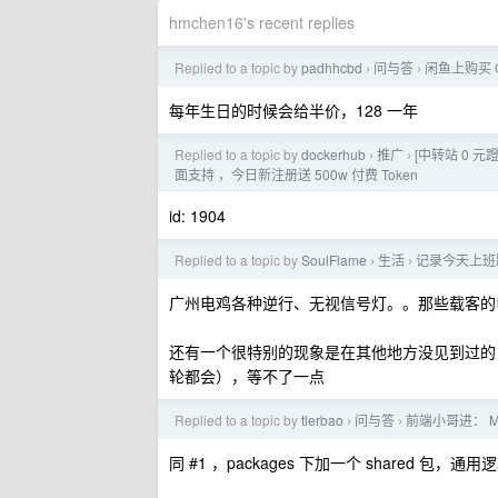
hmchen16's recent replies
Replied to a topic by
padhhcbd
问与答
闲鱼上购买 Q
›
›
每年生日的时候会给半价，128 一年
Replied to a topic by
dockerhub
推广
[中转站 0 元蹬]
›
›
面支持 ，今日新注册送 500w 付费 Token
id: 1904
Replied to a topic by
SoulFlame
生活
记录今天上班
›
›
广州电鸡各种逆行、无视信号灯。。那些载客的
还有一个很特别的现象是在其他地方没见到过的
轮都会），等不了一点
Replied to a topic by
tlerbao
问与答
前端小哥进： Mo
›
›
同 #1 ，packages 下加一个 shared 包