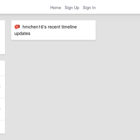
Home
Sign Up
Sign In
hmchen16's recent timeline
updates