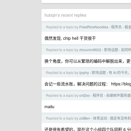
hubqin's recent replies
Replied to a topic by
FriedRiceNoodles
程序员
掘
›
›
偶然发现, chip hell 干货很干
Replied to a topic by
zhoumin9602
职场话题
如同柯
›
›
换个角度，你可以从繁琐的编码中解脱出来，更
Replied to a topic by
ijophy
职场话题
有 AI 的今
›
›
会记一些流水账，解决问题的过程： https://blog.ishare.
Replied to a topic by
cnt2ex
程序员
自建邮件服务器，
›
›
mailu
Replied to a topic by
zxlBen
体育运动
国足有没有机
›
›
还是很有希望的，现在这个小组四个队同积 6 