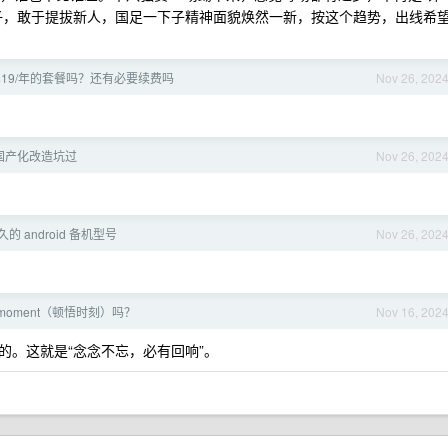
子，敢于提拔新人，国足一下子精神面貌焕然一新，按这个趋势，出线希
19/年的套餐吗？还有必要续费吗
Nov 26, 202
国产化改造坑过
Nov 26, 202
 android 备机型号
Nov 26, 202
! moment（顿悟时刻）吗？
Nov 16, 202
的。这就是“念念不忘，必有回响”。