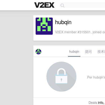
hubqin
V2EX member #315501, joined on
hubqin
提问
技术
Per hubqin's
Deals
info,