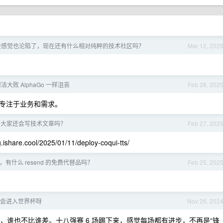
金感觉也沦陷了，现在还有什么相对纯粹的技术社区吗？
Mar 12, 202
洁大败 AlphaGo 一样沮丧
Feb 28, 202
专注于业务和需求。
天，大家还会写技术文章吗？
Feb 27, 202
cool/2025/01/11/deploy-coqui-tts/
有什么 resend 的免费代替品吗？
Feb 25, 202
会进入世界杯呀
Nov 26, 202
分，谁也不比谁差。十八强赛 6 场踢下来，感觉每场都有进步，不再是“锋