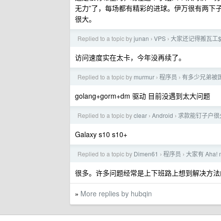
无力”了，每场都有精彩的进球。伊万很有两下
很大。
Replied to a topic by
junan
VPS
大家还记得搬瓦工$
›
›
访问速度实在太卡，今年没再续了。
Replied to a topic by
murmur
程序员
有多少兄弟被
›
›
golang+gorm+dm 驱动 目前没遇到太大问题
Replied to a topic by
clear
Android
求款能钉子户很久的
›
›
Galaxy s10 s10+
Replied to a topic by
Dimen61
程序员
大家有 Aha
›
›
很多。许多问题经常是上下班路上想到解决方法
More replies by hubqin
»