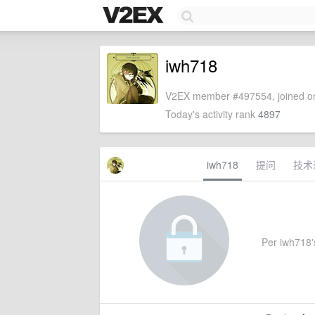
iwh718
V2EX member #497554, joined on
Today's activity rank
4897
iwh718
提问
技术
Per iwh718's