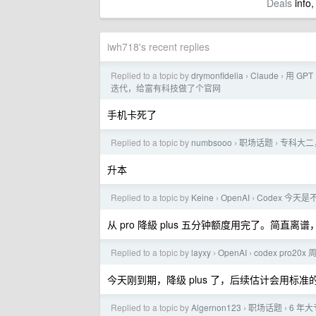
Deals
info,
iwh718's recent replies
Replied to a topic by
drymonfidelia
Claude
用 GPT 
›
›
迭代，给富有科技做了个官网
手机卡死了
Replied to a topic by
numbsooo
职场话题
专科大二
›
›
升本
Replied to a topic by
Keine
OpenAI
Codex 今天
›
›
从 pro 降級 plus 五分钟额度用完了。简直离谱
Replied to a topic by
layxy
OpenAI
codex pro20
›
›
今天刚到期，降级 plus 了，后续估计会用标准的
Replied to a topic by
Algernon123
职场话题
6 年
›
›