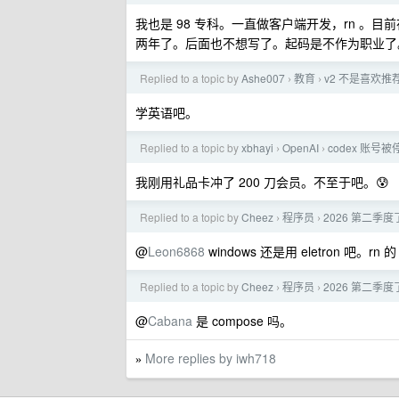
我也是 98 专科。一直做客户端开发，rn 。目前在
两年了。后面也不想写了。起码是不作为职业了
Replied to a topic by
Ashe007
教育
v2 不是喜欢
›
›
学英语吧。
Replied to a topic by
xbhayi
OpenAI
codex 账号
›
›
我刚用礼品卡冲了 200 刀会员。不至于吧。😰
Replied to a topic by
Cheez
程序员
2026 第二季度了，
›
›
@
Leon6868
windows 还是用 eletron 吧。r
Replied to a topic by
Cheez
程序员
2026 第二季度了，
›
›
@
Cabana
是 compose 吗。
More replies by iwh718
»