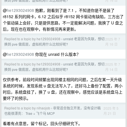
月 16 日
换到 pve 做底层，虚拟机用什么比较好呢?
@
he1293024908
抱歉，刚看到了是 7.1 ，不知道你是不是装了
r8152 系列的网卡，6.12 之后似乎 r8152 网卡驱动有缺陷，三方出了
个驱动装上会好，只是提供思路，不一定能解决问题，我换了 U 盘之
后，现在也在观察中，有新情况再来更新。
Replied to a topic by he1293024908
unraid 老是因为失联，想切
2025 年 7
›
月 16 日
换到 pve 做底层，虚拟机用什么比较好呢?
@
he1293024908
你现在 unraid 什么版本？
Replied to a topic by he1293024908
unraid 老是因为失联，想切
2025 年 7
›
月 14 日
换到 pve 做底层，虚拟机用什么比较好呢?
仅供参考，前段时间频繁出现同楼主相同的问题，之后在某一天升级
系统的时候，发现系统 u 盘无法写入了，还好马上备份了配置，两小
时后，系统盘挂了，换了 u 盘，还在观察中，感觉应该是系统盘马上
要坏了的预示。
Replied to a topic by nihaojob
非常适合独立开发，没有设计稿
2025 年 5
›
月 21 日
也能很漂亮： Trae + 飞个马 MCP
看着有点意思，留个标记，回头仔细研究下。