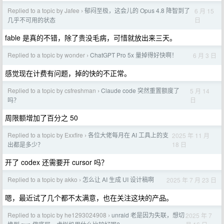
Replied to a topic by Jafee
郁闷至极，这会儿的 Opus 4.8 降智到了
6 月 15
›
日
几乎不可用的状态
fable 是真的不错，除了贵没毛病，可惜就放出来三天。
Replied to a topic by wonder
ChatGPT Pro 5x 量掉得好快啊！
6 月 3 日
›
感觉现在计费有问题，掉的快的不正常。
Replied to a topic by csfreshman
Claude code 突然重置额度了
5 月 14
›
日
吗？
周限额增加了百分之 50
Replied to a topic by Exxfire
各位大佬每月在 AI 工具上的支
2025 年 11 月
›
18 日
出都是多少？
开了 codex 还需要开 cursor 吗？
Replied to a topic by akko
怎么让 AI 生成 UI 设计稿啊
2025 年 7 月 23 日
›
嗯，最近试了几个都不太满意，也在关注这块的产品。
Replied to a topic by he1293024908
unraid 老是因为失联，想切
2025 年 7
›