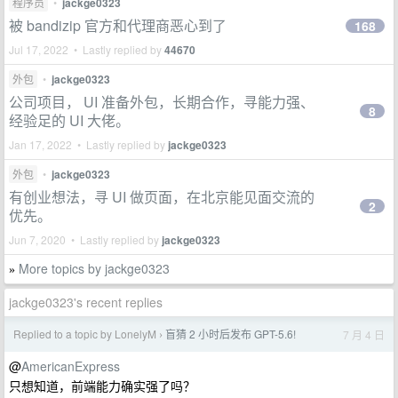
程序员
•
jackge0323
被 bandizip 官方和代理商恶心到了
168
Jul 17, 2022 • Lastly replied by
44670
外包
•
jackge0323
公司项目， UI 准备外包，长期合作，寻能力强、
8
经验足的 UI 大佬。
Jan 17, 2022 • Lastly replied by
jackge0323
外包
•
jackge0323
有创业想法，寻 UI 做页面，在北京能见面交流的
2
优先。
Jun 7, 2020 • Lastly replied by
jackge0323
More topics by jackge0323
»
jackge0323's recent replies
Replied to a topic by LonelyM
盲猜 2 小时后发布 GPT-5.6!
7 月 4 日
›
@
AmericanExpress
只想知道，前端能力确实强了吗？