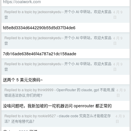
https://coaiwork.com
Replied to a topic by jacksonskyedu
开个小 AI 中转站，欢迎大家品
4 月 9
›
日
尝
fd5e8d3334d6442290b55d5d37f34de6
Replied to a topic by jacksonskyedu
开个小 AI 中转站，欢迎大家品
4 月 9
›
日
尝
7db16ade638e46f4a787a21dc158aade
Replied to a topic by jacksonskyedu
开个小 AI 中转站，欢迎大家品
4 月 9
›
日
尝
送两个 5 美元兑换码~
Replied to a topic by think9999
OpenRouter 的 claude, gpt 不能用,报
4 月 9
›
日
错说违法协议,你们的呢?
没啥问题吧，我新加坡的一坨机器访问 openrouter 都正常的
Replied to a topic by rookie9527
claude code 究竟怎么才能稳定存
4 月 9
›
日
活？还有啥替代品？