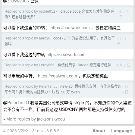
@
zhuyw2006
已送
Replied to a topic by rookie9527
claude code 究竟怎么才能稳定存
4 月 9
›
日
活？还有啥替代品？
可以看下我这里的中转：
https://coaiwork.com
，包稳定和纯血
Replied to a topic by aeroyu
codex 拼车的最近没法用了，有其他平
4 月 8
›
日
替吗
可以看下我这边的中转
https://coaiwork.com
Replied to a topic by Leroy666
有偿付费求 Claude 稳定运行经验
4 月 7 日
›
可以用我的中转：
https://coaiwork.com
，包稳定和纯血
Replied to a topic by PeterTanJJ
new-api 想接微信支付，有什么推荐的
4 月
›
6 日
平台吗？另外我的自建算力 1 块钱=50 万 token
@
PeterTanJJ
我是美国公司形式申请 stripe 的，不知道你的个人渠道
会不会有不一样。目前我这边 USD/CNY 两种都是支持微信支付的
More replies by jacksonskyedu
»
© 2026 V2EX · 31ms · 3.9.8.5
About
·
Language