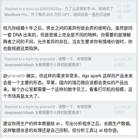
21 小时
Replied to a topic by t20000622yy
为了让女朋友学 AI，给她买了
›
59 分钟
MacBook Pro，开了每月 200 刀的 GPT，她却说我一直在压迫她
前
但凡你结婚十年之后，男女之间的差异你就会弄的很明白。虽然是同
一套 DNA 出来的，但是思维上完全是不同的物种。你需要的是理解
两者之间的不同，允许差异的存在。当女生要求你有情绪价值时，你
也能规避这类陷阱。
Replied to a topic by yiranw09
请教一下，本地部署
22 小时 36
›
分钟前
deepseekV4flash 大概需要什么样的配置需求？
@
yiranw09
确实，你这样的需求非常多，dgx spark 这样的产品未来
会是一个主要的形态。苹果，国内的瑞芯微应该都会类似的产品出
来。每个办公室都需要一个这样的数字员工，看看打印机的规模，这
个市场真是太大了。
Replied to a topic by yiranw09
请教一下，本地部署
23 小时 37
›
分钟前
deepseekV4flash 大概需要什么样的配置需求？
建议你用生产的样本数据给 ai ，写出分析程序之后，去跑生产数据。
这样敏感信息的处理还是自己控制，但分析工具让 ai 给你造。