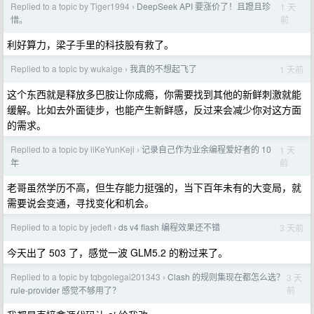
Replied to a topic by Tiger1994
DeepSeek API 要涨价了！且蹬且珍
1 天
›
前
惜。
利好算力，梁子手里的科技股有救了。
Replied to a topic by wukaige
我真的不想起飞了
1 天前
›
这个东西就是释放多巴胺让你成瘾，你需要找到其他的新鲜刺激就能
缓解。比如去外面徒步，也能产生新鲜感，反过来会减少你对这方面
的需求。
Replied to a topic by liKeYunKeji
记录自己作为业余编程爱好者的 10
1 天
›
前
年
老哥虽然学历不高，但生存能力挺强的，当下百年未有的大变局，就
需要说会变通，寻找变化和机会。
Replied to a topic by jedeft
ds v4 flash 编程效果还不错
3 天前
›
今天出了 503 了，感觉一波 GLM5.2 的粉过来了。
Replied to a topic by tqbgolegai201343
Clash 的规则集现在都怎么选？
3 天
›
前
rule-provider 感觉不够用了？