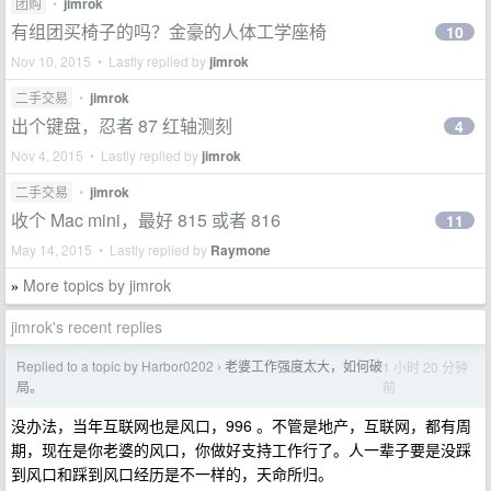
团购
•
jimrok
有组团买椅子的吗？金豪的人体工学座椅
10
Nov 10, 2015 • Lastly replied by
jimrok
二手交易
•
jimrok
出个键盘，忍者 87 红轴测刻
4
Nov 4, 2015 • Lastly replied by
jimrok
二手交易
•
jimrok
收个 Mac mini，最好 815 或者 816
11
May 14, 2015 • Lastly replied by
Raymone
More topics by jimrok
»
jimrok's recent replies
Replied to a topic by Harbor0202
老婆工作强度太大，如何破
1 小时 20 分钟
›
前
局。
没办法，当年互联网也是风口，996 。不管是地产，互联网，都有周
期，现在是你老婆的风口，你做好支持工作行了。人一辈子要是没踩
到风口和踩到风口经历是不一样的，天命所归。