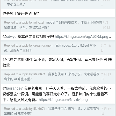
日
一本小说上线了
你是纯手搓还是 AI 写？
Replied to a topic by milkzizi
model Y 到底有啥魔力，体验了下感觉就
7 月
›
30 日
是很普通一辆车，为啥卖这么好？
@
cdwyd
基本盘才喜欢扣帽子吧
https://i.imgur.com/agAJ0Rd.png
。
Replied to a topic by dreamdragon
使用 codex 5xpro 5.6sol 写小
7 月 18
›
日
说，浪费两个重制卡
我也在尝试用 GPT 写小说，先写大纲，再写细纲。写出来还是 AI 味
很重。
Replied to a topic by lifei6671
我准备使用 AI 来写小说，大家看看写
7 月 17
›
日
出来的 AI 味重不重？
@
lagrange7
我是老书虫，几乎天天看，一般去番茄，我喜欢看的小
说都是这个调调。可能我的喜好太小众了。很多热门的小说我看不
下，感觉文风太弱智。
https://i.imgur.com/NIvxivj.png
Replied to a topic by lifei6671
我准备使用 AI 来写小说，大家看看写
7 月 16
›
日
出来的 AI 味重不重？