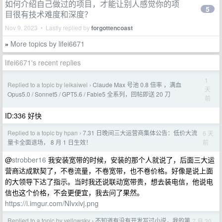
如何介绍自己做过的项目，才能让别人感觉你的项
5
目很有技术难度和深度？
Nov 9, 2023 • Lastly replied by
forgottencoast
More topics by lifei6671
»
lifei6671's recent replies
1
Replied to a topic by leikaiwei
Claude Max 号池 0.8 倍率 ，满血
›
天
Opus5.0 / Sonnet5 / GPT5.6 / Fable5 全系列，回帖即送 20 刀
前
ID:336 好快
Replied to a topic by hpan
7.31 日晚间三大运营商集体公告：低价大流
6 天
›
前
量卡全面退场， 8 月 1 日生效！
@
strobber16
我安装宽带的时候，安装的那个人就说了，后面三大运
营商达成默契了，不卷流量，不卷宽带，也不卷价格。好像是说上面
的大领导下达了指示。当时我还说联动宽带贵，想去装电信，他说电
信也这个价格，不会更便宜，我去问了果然。
https://i.imgur.com/NIvxivj.png
Replied to a topic by yellowsky
不知道有没有开发写过小说，我的第
7 月 30
›