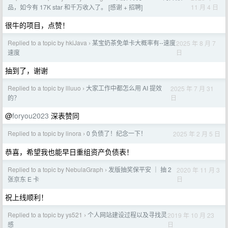
11 月 4 日
品，如今有 17K star 和千万收入了。 [感谢 + 招聘]
很牛的项目，点赞！
Replied to a topic by hkiJava
某宝奶茶免单卡大概率有--速度
2025 年 8 月 7
›
日
速度
抽到了，谢谢
Replied to a topic by llluuo
大家工作中都怎么用 AI 提效
2025 年 7 月 31
›
日
的？
@
foryou2023
深表赞同
Replied to a topic by linora
0 负债了！纪念一下！
2025 年 2 月 5 日
›
恭喜，希望我也能早日重组资产负债表！
Replied to a topic by NebulaGraph
发版抽奖保平安 ｜ 抽 2
2020 年 11 月 3
›
日
张京东 E 卡
祝上线顺利！
Replied to a topic by ys521
个人网站建设过程以及寻找灵
2019 年 10 月 23
›
日
感