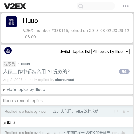
llluuo
V2EX member #338115, joined on 2018-08-02 20:29:12
+08:00
Switch topics list
程序员
•
llluuo
大家工作中都怎么用 AI 提效的？
54
Aug 3, 2025 • Lastly replied by
xiaoyureed
More topics by llluuo
»
llluuo's recent replies
Replied to a topic by kfpenn
v2er 大佬们， offer 选择求助
4 月 18 日
›
无脑 B
Replied to a topic by zhouyanliang
4 年前首发于 V2EX 的开源产
2025 年
›