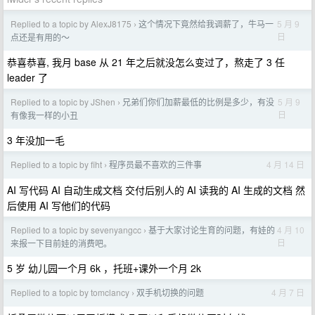
Replied to a topic by AlexJ8175
这个情况下竟然给我调薪了，牛马一
5 月 9
›
日
点还是有用的～
恭喜恭喜, 我月 base 从 21 年之后就没怎么变过了，熬走了 3 任
leader 了
Replied to a topic by JShen
兄弟们你们加薪最低的比例是多少，有没
5 月 9
›
日
有像我一样的小丑
3 年没加一毛
Replied to a topic by fiht
程序员最不喜欢的三件事
4 月 14 日
›
AI 写代码 AI 自动生成文档 交付后别人的 AI 读我的 AI 生成的文档 然
后使用 AI 写他们的代码
Replied to a topic by sevenyangcc
基于大家讨论生育的问题，有娃的
4 月 10
›
日
来报一下目前娃的消费吧。
5 岁 幼儿园一个月 6k ，托班+课外一个月 2k
Replied to a topic by tomclancy
双手机切换的问题
4 月 7 日
›