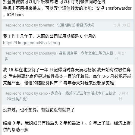
折叠屏微信可以用平板模式吧 可以和手机微信同时在线
手机卡不用换来换去，可以弄个短信转发的功能：安卓 smsforwarder
，iOS bark
Replied to a topic by florentino
试用期时长,看经济状况
3 月 30 日
›
我工作十几年了，入职的公司试用期都是 6 个月的
https://i.imgur.com/NIvxivj.png
Replied to a topic by zhoudaiyu
身边调查学，今年北京过敏的人很
3 月 27
›
日
多
我 15 年在北京待了一年 只记得当时春天满地杨絮 我开始有过敏性鼻
炎 后来搬离北京但是过敏性鼻炎一直陪伴着我，每年 3-5 月必犯还越
来越严重，慢慢的结膜炎也有了 每年春天对我来说都是灾难
Replied to a topic by kemo
家庭在一线郊区近三年生活成本开支统计
3 月 4
›
日
（含分类占比）
没算过，也不想算，有就花没有就算了
结婚 9 年，我媳妇只有婚后头 2 年和最近 1 、2 年上了班，经济上提
供的帮助不多