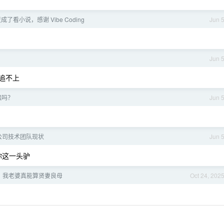
了看小说，感谢 Vibe Coding
Jun 
Jun 
都追不上
飘吗？
Jun 
公司技术团队现状
Jun 
你这一头驴
，我老婆真能算贤妻良母
Oct 24, 202