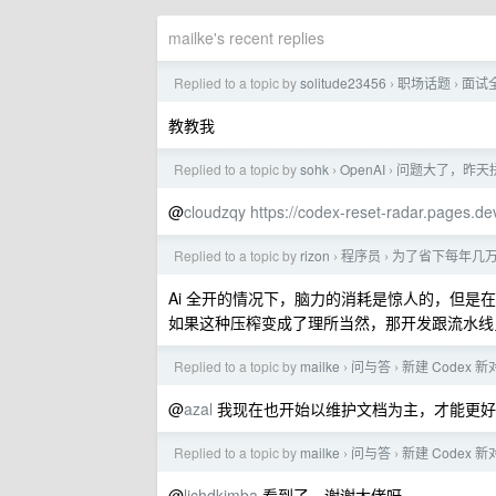
mailke's recent replies
Replied to a topic by
solitude23456
职场话题
面试全
›
›
教教我
Replied to a topic by
sohk
OpenAI
问题大了，昨天
›
›
@
cloudzqy
https://codex-reset-radar.pages.
Replied to a topic by
rizon
程序员
为了省下每年几万的
›
›
Ai 全开的情况下，脑力的消耗是惊人的，但
如果这种压榨变成了理所当然，那开发跟流水线
Replied to a topic by
mailke
问与答
新建 Codex
›
›
@
azal
我现在也开始以维护文档为主，才能更好约
Replied to a topic by
mailke
问与答
新建 Codex
›
›
@
lichdkimba
看到了，谢谢大佬呀