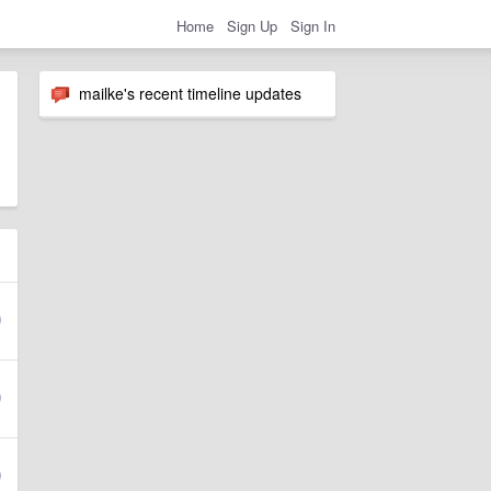
Home
Sign Up
Sign In
mailke's recent timeline updates