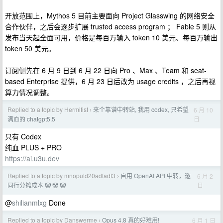
开放范围上，Mythos 5 目前主要面向 Project Glasswing 的网络安全
合作伙伴，之后会逐步扩展 trusted access program ； Fable 5 则从
发布当天起全面可用，价格是每百万输入 token 10 美元、每百万输出
token 50 美元。
订阅侧先在 6 月 9 日到 6 月 22 日向 Pro 、Max 、Team 和 seat-
based Enterprise 提供，6 月 23 日后改为 usage credits ，之后再视
算力情况调整。
Replied to a topic by Hermitist
来个靠谱中转站, 我用 codex, 只希望
6 月 10
›
日
满血的 chatgpt5.5
只有 Codex
纯血 PLUS + PRO
https://ai.u3u.dev
Replied to a topic by mnoputd20adfadf3
自用 OpenAI API 中转，邀
6 月 2
›
日
同行分摊成本 🤡 🤡 🤡
@
shilianmlxg
Done
Replied to a topic by Danswerme
Opus 4.8 真的好难用!
6 月 1 日
›