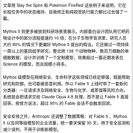
文章用 Slay the Spire 和 Pokémon FireRed 这些例子来说明，它在
长程任务中的状态维持、自我修正和纯视觉执行能力都比过去强了一
截。
Mythos 5 则更多被放到科研场景里展示。内部蛋白设计团队用它把药
物设计中的部分流程提速约 10 倍；在分子生物学盲测里，研究人员
大约 80% 的情况下更偏好 Mythos 5 提出的假设。它还做过一项持续
一周以上的基因组学研究，整合跨 138 个动物物种、数百万细胞的单
细胞数据，设计并训练了一个定制模型，效果超过一篇近期发表在
Science 的模型，而且规模小得多。
Mythos 级模型在网络安全、生命科学这些领域已经足够强，既能帮助
研究和防御，也可能被恶意利用。所以 Fable 5 上线时带了一套新的
分类器：一旦请求涉及网络安全、生物与化学、或蒸馏等风险方向，
系统就会把请求交给 Claude Opus 4.8 处理，而不是让 Fable 5 直接
回答。按官方说法，超过 95% 的 Fable 会话不会触发回退。
安全安排之外，Anthropic 还调整了数据策略：对 Fable 5 、Mythos
5 以及同等级模型的企业流量，统一要求保留 30 天，用于安全监测和
减少误判，不用于训练新模型。