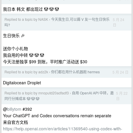
我日本 韩文 都出现过 🤡 🤡 🤡
Replied to a topic by NASK
今天我生日,可以薅 V 友一句生日快乐
5 月 24
›
日
吗?
生日快乐 🎉
送你个小礼物
我自用的中转 🤡 🤡 🤡
今天注册独享 $99 到账，平时推广活动送 $30
Replied to a topic by adz2k
你们都在用什么机器跑 hermes
5 月 24 日
›
Digitalocean Droplet
Replied to a topic by mnoputd20adfadf3
自用 OpenAI API 中转，邀
5 月 22
›
日
同行分摊成本 🤡 🤡 🤡
@
billytom
#392
Your ChatGPT and Codex conversations remain separate
来自官方文档
https://help.openai.com/en/articles/11369540-using-codex-with-