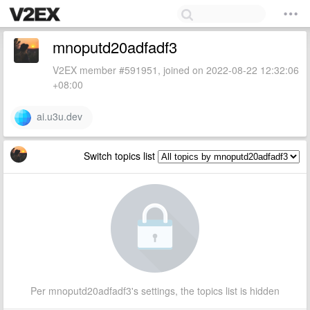
mnoputd20adfadf3
V2EX member #591951, joined on 2022-08-22 12:32:06
+08:00
ai.u3u.dev
Switch topics list
Per mnoputd20adfadf3's settings, the topics list is hidden