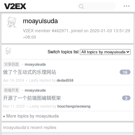
moayuisuda
V2EX member #462971, joined on 2020-01-03 13:51:29
+08:00
Switch topics list
分享创造
•
moayuisuda
做了个互动式的乐理网站
16
Apr 19, 2024 • Lastly replied by
dedad558
前端开发
•
moayuisuda
开源了一个前端图编辑框架
3
Mar 11, 2023 • Lastly replied by
houchangxiaowang
More topics by moayuisuda
»
moayuisuda's recent replies