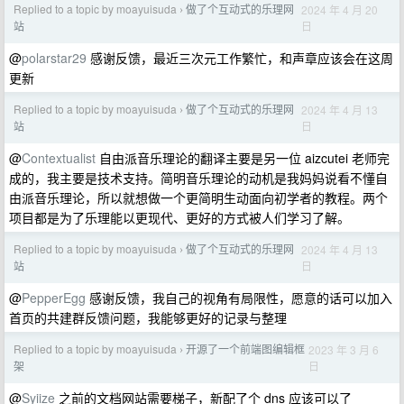
Replied to a topic by moayuisuda
做了个互动式的乐理网
2024 年 4 月 20
›
日
站
@
polarstar29
感谢反馈，最近三次元工作繁忙，和声章应该会在这周
更新
Replied to a topic by moayuisuda
做了个互动式的乐理网
2024 年 4 月 13
›
日
站
@
Contextualist
自由派音乐理论的翻译主要是另一位 aizcutei 老师完
成的，我主要是技术支持。简明音乐理论的动机是我妈妈说看不懂自
由派音乐理论，所以就想做一个更简明生动面向初学者的教程。两个
项目都是为了乐理能以更现代、更好的方式被人们学习了解。
Replied to a topic by moayuisuda
做了个互动式的乐理网
2024 年 4 月 13
›
日
站
@
PepperEgg
感谢反馈，我自己的视角有局限性，愿意的话可以加入
首页的共建群反馈问题，我能够更好的记录与整理
Replied to a topic by moayuisuda
开源了一个前端图编辑框
2023 年 3 月 6
›
日
架
@
Syiize
之前的文档网站需要梯子，新配了个 dns 应该可以了