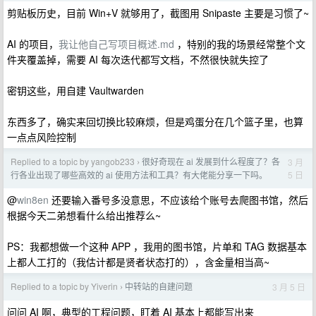
剪贴板历史，目前 Win+V 就够用了，截图用 Snipaste 主要是习惯了~
AI 的项目，
我让他自己写项目概述.md
，特别的我的场景经常整个文
件夹覆盖掉，需要 AI 每次迭代都写文档，不然很快就失控了
密钥这些，用自建 Vaultwarden
东西多了，确实来回切换比较麻烦，但是鸡蛋分在几个篮子里，也算
一点点风险控制
Replied to a topic by yangob233
很好奇现在 ai 发展到什么程度了？各
3 月
›
5 日
行各业出现了哪些高效的 ai 使用方法和工具？有大佬能分享一下吗。
@
win8en
还要输入番号多没意思，不应该给个账号去爬图书馆，然后
根据今天二弟想看什么给出推荐么~
PS：我都想做一个这种 APP ，我用的图书馆，片单和 TAG 数据基本
上都人工打的（我估计都是贤者状态打的），含金量相当高~
Replied to a topic by Yiverin
中转站的自建问题
3 月 5 日
›
问问 AI 啊，典型的工程问题，盯着 AI 基本上都能写出来