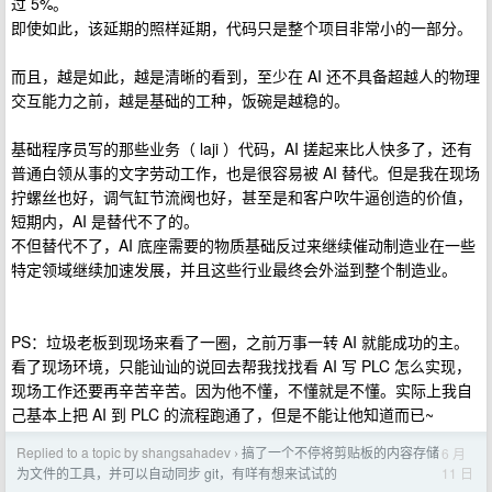
过 5%。
即使如此，该延期的照样延期，代码只是整个项目非常小的一部分。
而且，越是如此，越是清晰的看到，至少在 AI 还不具备超越人的物理
交互能力之前，越是基础的工种，饭碗是越稳的。
基础程序员写的那些业务（ laji ）代码，AI 搓起来比人快多了，还有
普通白领从事的文字劳动工作，也是很容易被 AI 替代。但是我在现场
拧螺丝也好，调气缸节流阀也好，甚至是和客户吹牛逼创造的价值，
短期内，AI 是替代不了的。
不但替代不了，AI 底座需要的物质基础反过来继续催动制造业在一些
特定领域继续加速发展，并且这些行业最终会外溢到整个制造业。
PS：垃圾老板到现场来看了一圈，之前万事一转 AI 就能成功的主。
看了现场环境，只能讪讪的说回去帮我找找看 AI 写 PLC 怎么实现，
现场工作还要再辛苦辛苦。因为他不懂，不懂就是不懂。实际上我自
己基本上把 AI 到 PLC 的流程跑通了，但是不能让他知道而已~
Replied to a topic by shangsahadev
搞了一个不停将剪贴板的内容存储
6 月
›
11 日
为文件的工具，并可以自动同步 git，有咩有想来试试的