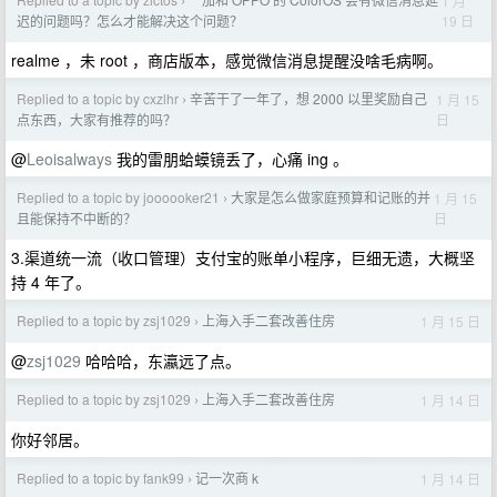
1 月
›
19 日
迟的问题吗？怎么才能解决这个问题？
realme ，未 root ，商店版本，感觉微信消息提醒没啥毛病啊。
Replied to a topic by cxzlhr
辛苦干了一年了，想 2000 以里奖励自己
1 月 15
›
日
点东西，大家有推荐的吗？
@
Leoisalways
我的雷朋蛤蟆镜丢了，心痛 ing 。
Replied to a topic by joooooker21
大家是怎么做家庭预算和记账的并
1 月 15
›
日
且能保持不中断的？
3.渠道统一流（收口管理）支付宝的账单小程序，巨细无遗，大概坚
持 4 年了。
Replied to a topic by zsj1029
上海入手二套改善住房
1 月 15 日
›
@
zsj1029
哈哈哈，东瀛远了点。
Replied to a topic by zsj1029
上海入手二套改善住房
1 月 14 日
›
你好邻居。
Replied to a topic by fank99
记一次商 k
1 月 14 日
›