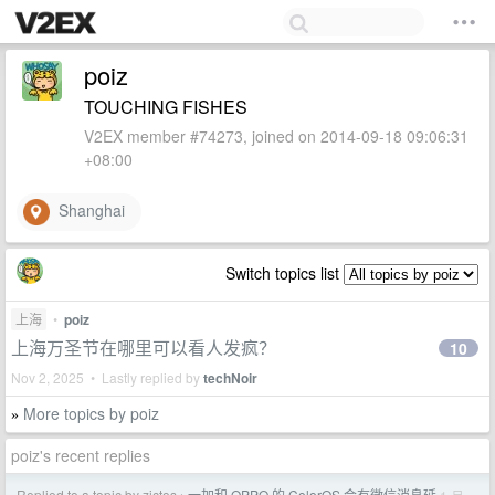
poiz
TOUCHING FISHES
V2EX member #74273, joined on 2014-09-18 09:06:31
+08:00
Shanghai
Switch topics list
上海
•
poiz
上海万圣节在哪里可以看人发疯？
10
Nov 2, 2025 • Lastly replied by
techNoir
More topics by poiz
»
poiz's recent replies
Replied to a topic by zictos
一加和 OPPO 的 ColorOS 会有微信消息延