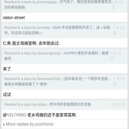
Replied to a topic by jiuzhougege
天气热了，哪位老哥给推荐推荐凉
2 月 12
›
日
快的帆布板鞋
vision street
Replied to a topic by yunhaiq
2026 年自家耙耙柑开卖了，送 v 站福
1 月 29
›
日
利，欢迎各位朋友尝鲜🍊
仁寿,我丈母娘家啊. 去年刚去过.
Replied to a topic by xiaocongcong1
HUPPO 香氛岁末福利｜盖楼
1 月 26
›
日
赢奖
来了
Replied to a topic by fisherman2022
[送年度会员] 一个程序员宝爸，
1 月 23
›
日
被每天哄睡逼到做了个“替身”
试试
Replied to a topic by milala
老乡鸡的老板跟西贝的老板
1 月 21 日
›
@
V2LIYANG
老乡鸡做的还不是家常菜啊
More replies by pushforce
»