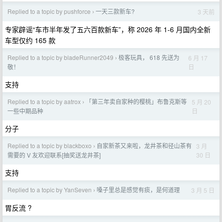
Replied to a topic by pushforce
一天三款新车?
3 天前
›
专家辟谣“车市半年发了五六百款新车”，称 2026 年 1-6 月国内全新
车型仅约 165 款
Replied to a topic by bladeRunner2049
极客玩具， 618 先送为
6 月 17
›
日
敬！
支持
Replied to a topic by aatrox
「第三年卖自家种的樱桃」布鲁克斯等
5 月 20
›
日
一些中期品种
分子
Replied to a topic by blackboxo
自家新茶又来啦，龙井茶和径山茶有
3 月
›
30 日
需要的 V 友欢迎联系[抽奖送龙井茶]
支持
Replied to a topic by YanSeven
嗓子里总是感觉有痰，是何道理
3 月 5 日
›
胃反流 ?