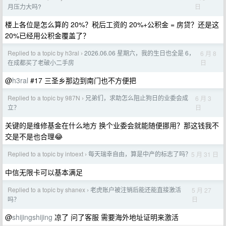
日
月压力大吗?
楼上各位是怎么算的 20%？税后工资的 20%+公积金 = 房贷？还是这
20%已经用公积金覆盖了？
Replied to a topic by h3ral
2026.06.06 星期六，我的生日也全是 6，
6 月 8
›
日
在成都买了老破小二手房
@
h3ral
#17 三圣乡那边到南门也不方便把
Replied to a topic by 987N
兄弟们，求助怎么阻止狗日的业委会成
6 月 3
›
日
立？
关键的是维修基金在什么地方 换个业委会就能随便挪用？那这钱我不
交是不是也合理😂
Replied to a topic by intoext
每天瑞幸自由，算是中产的标志了吗？
5 月 31 日
›
中信无限卡可以基本满足
Replied to a topic by shanex
老虎账户被注销后能还能直接激活
5 月 27
›
日
吗？
@
shijingshijing
凉了 问了客服 需要海外地址证明来激活