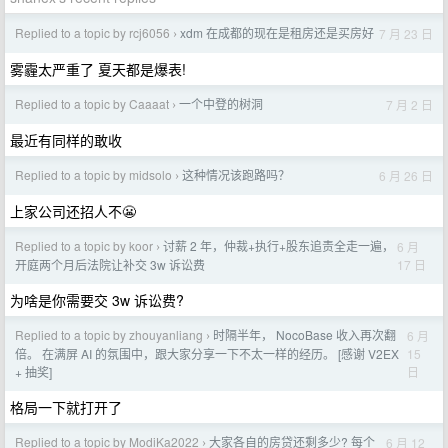
Replied to a topic by rcj6056
xdm 在成都的现在是租房还是买房好
7 月 23 日
›
雾霾太严重了 夏天都是爆表!
Replied to a topic by Caaaat
一个中登的树洞
7 月 2 日
›
最近有同样的敢收
Replied to a topic by midsolo
这种情况该跑路吗？
6 月 26 日
›
上家公司还招人不😬
Replied to a topic by koor
讨薪 2 年，仲裁+执行+股东追责全走一遍，
6 月
›
17 日
开庭两个月后法院让补交 3w 诉讼费
为啥是你需要交 3w 诉讼费?
Replied to a topic by zhouyanliang
时隔半年， NocoBase 收入再次翻
6 月
›
15
倍。 在满屏 AI 的氛围中，跟大家分享一下不太一样的经历。 [感谢 V2EX
日
+ 抽奖]
格局一下就打开了
Replied to a topic by ModiKa2022
大家各自的房贷还剩多少? 每个
6 月 12
›