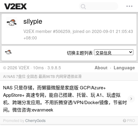
silypie
V2EX member #506259, joined on 2020-09-01 21:05:43
+08:00
切换主题列表
© 2026 V2EX · 10ms · 3.9.8.5
About
·
Language
AI NAS 7盘位 全固态 最高96TB 内网穿透很丝滑
NAS 只是存储，而懒猫微服是家庭版 GCP/Azure+
AppStore+ 高速专网，能自己搭建、托管、玩 A1、玩虚拟
›
机、跨端分发应用。不用折腾穿透/VPN/Docker镜像，节省时
间。微信咨询:evanmeek
Promoted by
CherryGods
PRO