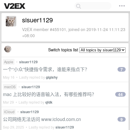
sisuer1129
V2EX member #455101, joined on 2019-11-24 11:11:23
+08:00
Switch topics list
Apple
•
sisuer1129
一个“小众”快捷指令需求，谁能来指点下？
7
May 16 • Lastly replied by
gigishy
macOS
•
sisuer1129
mac 上比较好的语音输入法，有哪些推荐吗？
44
Mar 29 • Lastly replied by
qfdk
iCloud
•
sisuer1129
公司网络无法访问 www.icloud.com.cn
9
Sep 29, 2025 • Lastly replied by
sisuer1129