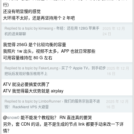
行）
还没有明显慢的感觉
大环境不太好，还是再坚持用个 2 年吧
Replied to a topic by kimwang
年经：还在用 128G 苹果手
2025 年 12 月
›
24 日
机的进来聊聊
我觉得 256G 是个比较均衡的容量
我照片 1w 出头，视频不太多，APP 也就日常那些
可用容量维持在 80 G 左右
Replied to a topic by FakerLeung
买了个 Apple TV，到手初步
2025 年 12 月
›
16 日
把玩后发现好像压根用不上
ATV 就没必要搞爱优腾了
ATV 我觉得最大优势就是 airplay
Replied to a topic by LimboRunner
我们的服务宗旨是不退
2025 年 12 月
›
16 日
钱！ RackNerd VPS 大避雷
@
snow0
能不能发个教程贴？ RN 直连真的要哭
另外，套 CDN 的话，是不是生成的节点 link 都要手动来改一下详
情？