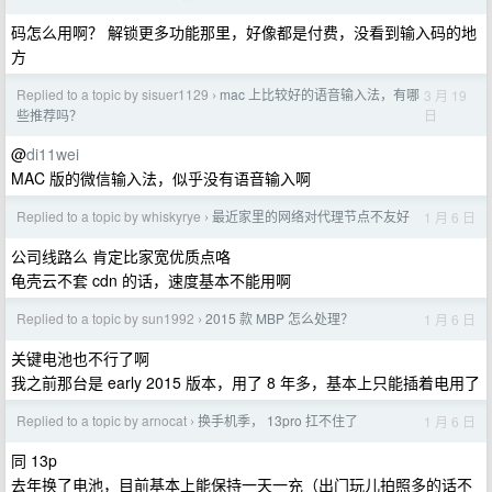
码怎么用啊？ 解锁更多功能那里，好像都是付费，没看到输入码的地
方
Replied to a topic by sisuer1129
mac 上比较好的语音输入法，有哪
3 月 19
›
日
些推荐吗？
@
di11wei
MAC 版的微信输入法，似乎没有语音输入啊
Replied to a topic by whiskyrye
最近家里的网络对代理节点不友好
1 月 6 日
›
公司线路么 肯定比家宽优质点咯
龟壳云不套 cdn 的话，速度基本不能用啊
Replied to a topic by sun1992
2015 款 MBP 怎么处理？
1 月 6 日
›
关键电池也不行了啊
我之前那台是 early 2015 版本，用了 8 年多，基本上只能插着电用了
Replied to a topic by arnocat
换手机季， 13pro 扛不住了
1 月 6 日
›
同 13p
去年换了电池，目前基本上能保持一天一充（出门玩儿拍照多的话不