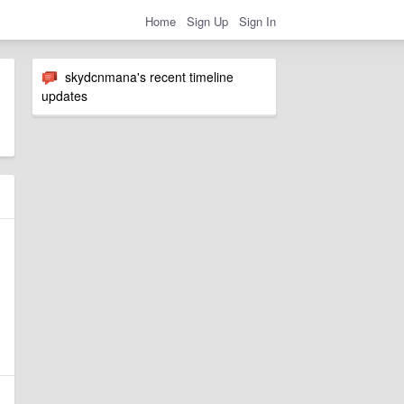
Home
Sign Up
Sign In
skydcnmana's recent timeline
updates