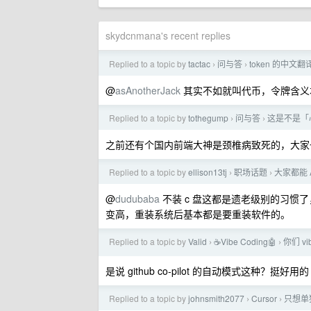
skydcnmana's recent replies
Replied to a topic by
tactac
问与答
token 的中
›
›
@
asAnotherJack
其实不如就叫代币，令牌含义
Replied to a topic by
tothegump
问与答
这是不是「
›
›
之前还有个国内前端大神是颈椎病致死的，大家
Replied to a topic by
ellison13tj
职场话题
大家都能 
›
›
@
dudubaba
不装 c 盘这都是遗老级别的习惯
变高，重装系统后基本都是要重装软件的。
Replied to a topic by
Valid
☕Vibe Coding🤖
你们 v
›
›
是说 github co-pilot 的自动模式这种？挺好用的
Replied to a topic by
johnsmith2077
Cursor
只想单独
›
›