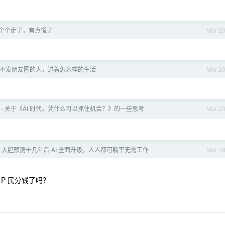
个个走了，有点慌了
Mar 2
不发朋友圈的人，过着怎么样的生活
Mar 2
关于《AI 时代，凭什么可以抓住机会？》的一些思考
Mar 2
›
大胆预测十几年后 AI 全面升级，人人都可躺平无需工作
Mar 1
P 民分钱了吗？