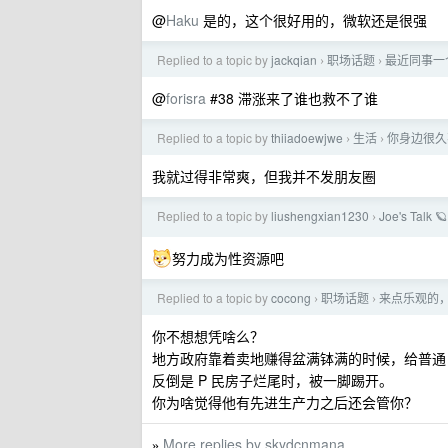
@
Haku
是的，这个很好用的，微软还是很强
Replied to a topic by
jackqian
职场话题
最近同事一
›
›
@
forisra
#38 滞涨来了谁也救不了谁
Replied to a topic by
thiiadoewjwe
生活
你身边很久
›
›
我就过得非常爽，但我并不发朋友圈
Replied to a topic by
liushengxian1230
Joe's Talk 🪐
›
努力成为性资源吧
Replied to a topic by
cocong
职场话题
来点乐观的，
›
›
你不想想凭啥么？
地方政府靠着卖地赚得盆满钵满的时候，给普通 
反倒是 P 民房子烂尾时，被一脚踢开。
你为啥觉得他有先进生产力之后还会管你？
More replies by skydcnmana
»