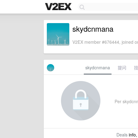
skydcnmana
V2EX member #676444, joined on
skydcnmana
提问
Per skydcnma
Deals
info,