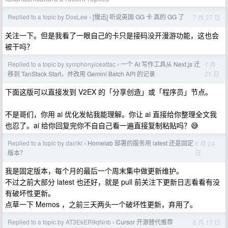
Replied to a topic by DosLee
[慢迅] 听说英国 GG 卡 真的 GG 了
7 月 27 日
›
关注一下。但是我看了一眼自己的卡只是接码没开漫游功能，这也会
被干吗？
Replied to a topic by symphonyiceattac
一个 AI 写作工具从 Next.js 迁
7 月
›
21 日
移到 TanStack Start，并改用 Gemini Batch API 的记录
下面这版可以直接发到 V2EX 的「分享创造」或「程序员」节点。
不是哥们，你用 ai 优化发帖我能理解。你让 ai 直接给你整理全文我
也忍了。ai 给你回复完你不自自己看一遍直接复制粘贴吗？😅
Replied to a topic by dairiki
Homelab 部署的服务用 latest 还是固定
6 月 24
›
日
版本？
我是固定版本，每个月的最后一个周末集中做更新维护。
不过之前大部分 latest 也还好，就是 pull 前关注下更新日志看看有没
有破坏性更新。
点草一下 Memos ，之前三天两头一个破坏性更新，弃用了。
Replied to a topic by AT3EkER9qNnb
Cursor 开源替代推荐
6 月 17 日
›