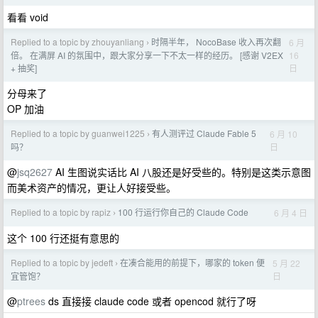
看看 void
Replied to a topic by zhouyanliang
时隔半年， NocoBase 收入再次翻
6 月
›
16
倍。 在满屏 AI 的氛围中，跟大家分享一下不太一样的经历。 [感谢 V2EX
日
+ 抽奖]
分母来了
OP 加油
Replied to a topic by guanwei1225
有人测评过 Claude Fable 5
6 月 10
›
日
吗？
@
jsq2627
AI 生图说实话比 AI 八股还是好受些的。特别是这类示意图
而美术资产的情况，更让人好接受些。
Replied to a topic by rapiz
100 行运行你自己的 Claude Code
6 月 4 日
›
这个 100 行还挺有意思的
Replied to a topic by jedeft
在凑合能用的前提下，哪家的 token 便
5 月 22
›
日
宜管饱？
@
ptrees
ds 直接接 claude code 或者 opencod 就行了呀