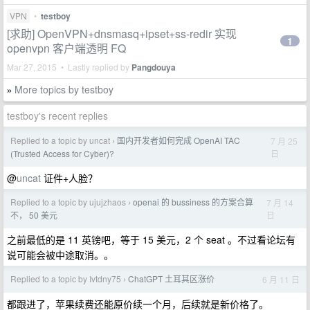
VPN
•
testboy
[求助] OpenVPN+dnsmasq+ipset+ss-redir 实现
1
openvpn 客户端透明 FQ
Mar 27, 2015 • Lastly replied by
Pangdouya
More topics by testboy
»
testboy's recent replies
Replied to a topic by uncat
国内开发者如何完成 OpenAI TAC
7 月 25
›
日
(Trusted Access for Cyber)?
@
uncat
证件+人脸？
Replied to a topic by ujujzhaos
openai 的 bussiness 的方案合算
7 月 14
›
日
不， 50 美元
之前最低的是 11 英镑吧，等于 15 美元，2 个 seat 。不过看论坛有
说可能会被中途取消。。
Replied to a topic by Ivtdny75
ChatGPT 土耳其区涨价
6 月 11 日
›
都跟进了，苹果续费还能原价续一个月，后续就是新价格了。