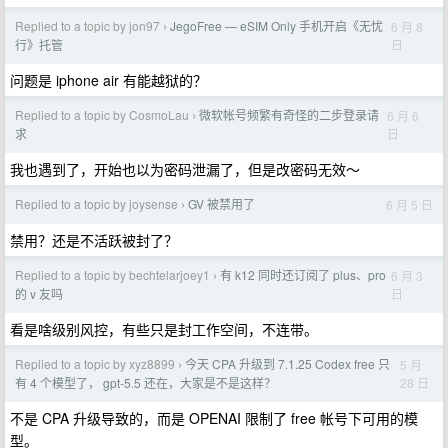
Replied to a topic by jon97
JegoFree — eSIM Only 手机开启《无忧
6 月 8
›
日
行》托管
问题是 iphone air 有能越狱的？
Replied to a topic by CosmoLau
微软帐号频繁有奇怪的二步登录请
6 月 6
›
日
求
我也遇到了，开始也以为密码泄漏了，但是改密码无效～
Replied to a topic by joysense
GV 被禁用了
6 月 5 日
›
禁用？还是不活跃被封了？
Replied to a topic by bechtelarjoey1
有 k12 同时还订阅了 plus、pro
6 月 3
›
日
的 v 友吗
看是啥级别风控，有些只是封工作空间，不连带。
Replied to a topic by xyz8899
今天 CPA 升级到 7.1.25 Codex free 只
5 月
›
28 日
有 4 个模型了， gpt-5.5 还在，大家是不是这样？
不是 CPA 升级导致的，而是 OPENAI 限制了 free 帐号下可用的模
型。