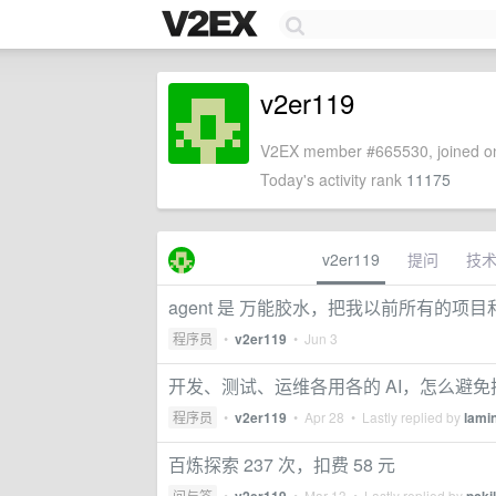
v2er119
V2EX member #665530, joined on
Today's activity rank
11175
v2er119
提问
技
agent 是 万能胶水，把我以前所有的项
程序员
•
v2er119
•
Jun 3
开发、测试、运维各用各的 AI，怎么避免把
程序员
•
v2er119
•
Apr 28
• Lastly replied by
lami
百炼探索 237 次，扣费 58 元
问与答
•
•
Mar 13
• Lastly replied by