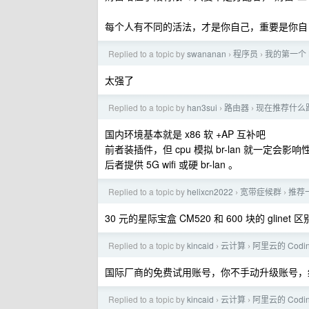
每个人有不同的活法，才是你自己，重要是你自
Replied to a topic by
swananan
程序员
我的第一个 L
›
›
太强了
Replied to a topic by
han3sui
路由器
现在推荐什么路由
›
›
国内环境基本就是 x86 软 +AP 互补吧
前者装插件，但 cpu 模拟 br-lan 就一定会影
后者提供 5G wifi 或硬 br-lan 。
Replied to a topic by
helixcn2022
宽带症候群
推荐
›
›
30 元的星际宝盒 CM520 和 600 块的 gline
Replied to a topic by
kincaid
云计算
阿里云的 Codi
›
›
国际厂商的免费试用账号，你不手动升级账号，
Replied to a topic by
kincaid
云计算
阿里云的 Codi
›
›