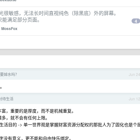
亮光很敏感，无法长时间直视纯色（除黑底）外的屏幕。
，只能满足部分页面。
4
y
MossFox
要焯水吗？
Jun 2
锅。
对待生活
Jun 1
彩丰富，重要的是厚度，而不是机械重复。
会越多，就不会有任何上限。
活目的 -> 单一世界观是掌握财富资源分配权的那批人为了固化也是个
”二字没有意义，更不能和自由快乐绑定。