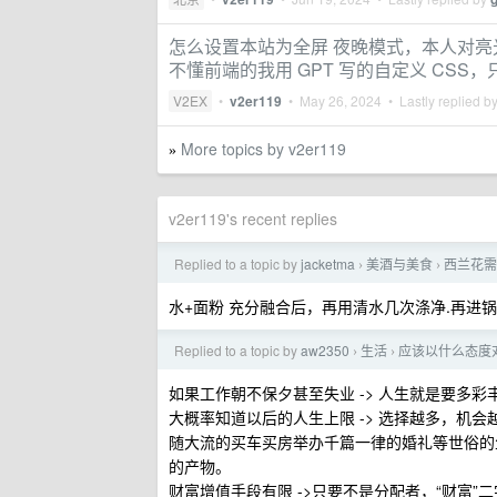
怎么设置本站为全屏 夜晚模式，本人对
不懂前端的我用 GPT 写的自定义 CSS
V2EX
•
v2er119
•
May 26, 2024
• Lastly replied b
More topics by v2er119
»
v2er119's recent replies
Replied to a topic by
jacketma
美酒与美食
西兰花需
›
›
水+面粉 充分融合后，再用清水几次涤净.再进
Replied to a topic by
aw2350
生活
应该以什么态度
›
›
如果工作朝不保夕甚至失业 -> 人生就是要多
大概率知道以后的人生上限 -> 选择越多，机
随大流的买车买房举办千篇一律的婚礼等世俗的生
的产物。
财富增值手段有限 ->只要不是分配者，“财富