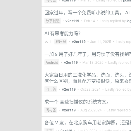
v2er119
pcki
回家过年，写一个免费听小说的工具， AI 纯
分享创造
•
v2er119
•
Feb 14
• Lastly replied by
le
AI 有思考能力吗？
1
程序员
•
v2er119
•
Jun 11, 2025
• Lastly re
一加 9 用了好几年了，用习惯了没有找到可以换
Android
•
v2er119
•
Mar 18, 2025
• Lastly replied
大家每日用的三洗化学品：洗面，洗头，
有什么区别，而且配方变换很快，原来喜
问与答
•
v2er119
•
Oct 28, 2024
• Lastly replied b
求一个 高速扫描仪的系统方案。
问与答
•
v2er119
•
Aug 26, 2024
• Lastly replied 
各位 V 友，在北京购车用老家牌照，还
北京
•
v2er119
•
Jun 19, 2024
• Lastly replied by