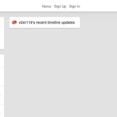
Home
Sign Up
Sign In
v2er119's recent timeline updates