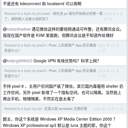
不是还有 kdeconnect 和 localsend 可以用啊
Replied to a topic by jiirouwei
现在连 pc 端也开始搞云控那一套
2025 年 9 月
›
21 日
了，搜狗输入法被火绒抓到了
@
catazshadow
遇见微信这样的要视频通话可咋整，还有腾讯会议。
我现在国产软件是 KVM 里面跑，但腾讯会议是不知道咋处理好
Replied to a topic by ww24
Pixel 上安装国产 App 的正确姿
2024 年 12 月
›
17 日
势是什么？
@
beijing999923
Google VPN 有啥优势吗？科学上网？
Replied to a topic by ww24
Pixel 上安装国产 App 的正确姿
2024 年 12 月
›
17 日
势是什么？
手持 pixel 8 ，主用户空间国产装了微信，其它国内毒瘤用 shelter 扔
工作空间，另外 pixel 新增了一个隐私空间，也可以隔离。当然我上
两台手机，物理隔离，不然实在是太毒了
Replied to a topic by est
还是以前 windows 主题好看
2024 年 12 月 11 日
›
题主，你这个系统是 Windows XP Media Center Edition 2005 ？
Windows XP professional sp3 默认是 luna 主题的耶，你这个