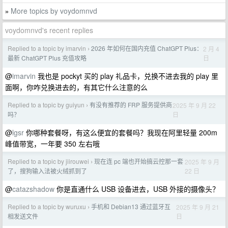
More topics by voydomnvd
»
voydomnvd's recent replies
Replied to a topic by imarvin
2026 年如何在国内充值 ChatGPT Plus：
2 月 4
›
日
最新 ChatGPT Plus 充值攻略
@
imarvin
我也是 pockyt 买的 play 礼品卡，兑换不进去我的 play 里
面啊，你咋兑换进去的，有其它什么注意的么
Replied to a topic by guiyun
有没有推荐的 FRP 服务提供商
2025 年 9 月 22
›
日
吗？
@
lgsr
你哪种套餐呀，有这么便宜的套餐吗？我现在阿里轻量 200m
峰值带宽，一年要 350 左右哦
Replied to a topic by jiirouwei
现在连 pc 端也开始搞云控那一套
2025 年 9 月
›
22 日
了，搜狗输入法被火绒抓到了
@
catazshadow
你是直通什么 USB 设备进去，USB 外接的摄像头？
Replied to a topic by wuruxu
手机和 Debian13 通过蓝牙互
2025 年 9 月 21
›
日
相发送文件