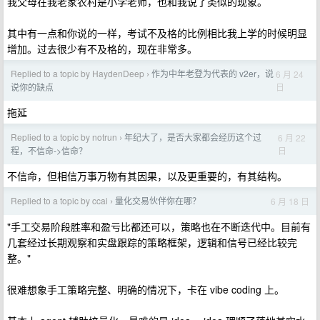
我父母在我老家农村是小学老师，也和我说了类似的现象。
其中有一点和你说的一样，考试不及格的比例相比我上学的时候明显
增加。过去很少有不及格的，现在非常多。
Replied to a topic by HaydenDeep
作为中年老登为代表的 v2er，说
6 月 24
›
日
说你的缺点
拖延
Replied to a topic by notrun
年纪大了，是否大家都会经历这个过
6 月 22
›
日
程，不信命->信命？
不信命，但相信万事万物有其因果，以及更重要的，有其结构。
Replied to a topic by ccai
量化交易伙伴你在哪？
6 月 18 日
›
"手工交易阶段胜率和盈亏比都还可以，策略也在不断迭代中。目前有
几套经过长期观察和实盘跟踪的策略框架，逻辑和信号已经比较完
整。"
很难想象手工策略完整、明确的情况下，卡在 vibe coding 上。