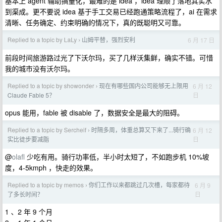
基本上 agent 辅助搞量化，最难的是 idea ，idea 理顺了落地其实水
到渠成。更不要说 idea 基于手工交易已经跑通策略流程了，ai 在需求
清晰、任务确定、约束明确的情况下，真的既聪明又可靠。
Replied to a topic by LaLy
山姆平替，强烈安利
6 月 17 日
›
前段时间旅游路过光了下沃尔玛，买了几样沃集鲜，确实不错。可惜
我的城市没有沃尔玛。
Replied to a topic by showonder
现在有哪些国内公司能够无上限用
6 月 12
›
日
Claude Fable 5？
opus 能用，fable 被 disable 了，数据安全是最大的阻碍。
Replied to a topic by Sercheif
时隔多周，体重总算又下来了...骑行确
6 月 12
›
日
实比徒步要减脂
@
olafl
少吃有用。骑行功率低，半小时太短了，不如跑步机 10%坡
度，4-5kmph ，快走的效果。
Replied to a topic by memos
你们工作以来都跳过几次槽，每家都待
6 月 9
›
日
了多长时间？
1 、2 年 9 个月