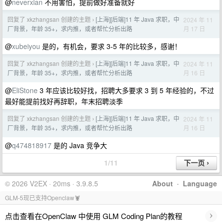
@
neverxian
不用害怕，提前做好准备就好
回复了 xkzhangsan 创建的主题
[上海][后端]11 年 Java 求职，中
2024 年 11
›
月 17 日
厂背景，年龄 35+，求内推，或者帮忙分析出路
@
xubeiyou
是的，有机会，要求 3-5 年的比较多，感谢！
回复了 xkzhangsan 创建的主题
[上海][后端]11 年 Java 求职，中
2024 年 11
›
月 16 日
厂背景，年龄 35+，求内推，或者帮忙分析出路
@
EliStone
3 年应该比较好找，招聘大多要求 3 到 5 年经验的，不过
最好能提前找好再辞职，年末招聘淡季
回复了 xkzhangsan 创建的主题
[上海][后端]11 年 Java 求职，中
2024 年 11
›
月 16 日
厂背景，年龄 35+，求内推，或者帮忙分析出路
@
q474818917
是的 Java 竞争大
1/11
© 2026 V2EX · 20ms · 3.9.8.5
About
·
Language
GLM-5现已支持Openclaw🦞
›
点击查看在OpenClaw 中使用 GLM Coding Plan的教程