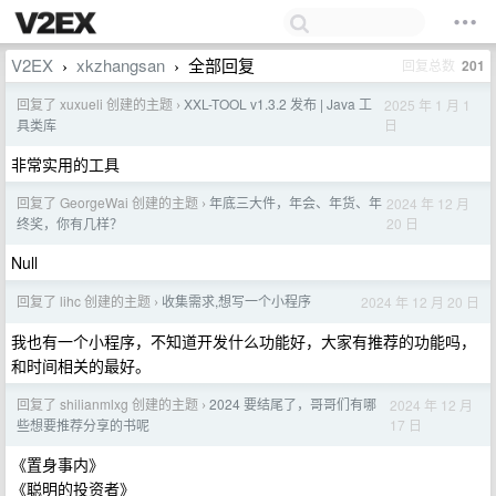
V2EX
xkzhangsan
全部回复
回复总数
201
›
›
回复了 xuxueli 创建的主题
XXL-TOOL v1.3.2 发布 | Java 工
2025 年 1 月 1
›
日
具类库
非常实用的工具
回复了 GeorgeWai 创建的主题
年底三大件，年会、年货、年
2024 年 12 月
›
20 日
终奖，你有几样？
Null
回复了 lihc 创建的主题
收集需求,想写一个小程序
2024 年 12 月 20 日
›
我也有一个小程序，不知道开发什么功能好，大家有推荐的功能吗，
和时间相关的最好。
回复了 shilianmlxg 创建的主题
2024 要结尾了，哥哥们有哪
2024 年 12 月
›
17 日
些想要推荐分享的书呢
《置身事内》
《聪明的投资者》