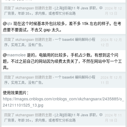
回复了 xkzhangsan 创建的主题
[上海][后端]11 年 Java 求职，中
2024 年 12
›
月 13 日
厂背景，年龄 35+，求内推，或者帮忙分析出路
@
qtx
现在这个时候基本外包比较多，差不多 15k 左右的样子。在考
虑要不要面试，不去又 gap 太久。
回复了 xkzhangsan 创建的主题
一个 base64 编码解码小程
2024 年 12 月
›
12 日
序，实用工具，没有广告。
@
maemolee
是的，电脑用的比较多，手机占少数。有想到这个问
题，不过之前自己的网站因为续费太贵关了，不然在网站中写一个工
具。
回复了 xkzhangsan 创建的主题
一个 base64 编码解码小程
2024 年 12 月
›
11 日
序，实用工具，没有广告。
使用效果图片：
https://images.cnblogs.com/cnblogs_com/xkzhangsanx/2435885/o_
241211101525_13.jpg
回复了 xkzhangsan 创建的主题
[上海][后端]11 年 Java 求职，中
2024 年 11
›
月 18 日
厂背景，年龄 35+，求内推，或者帮忙分析出路