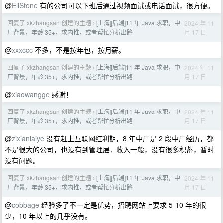
@
EliStone
有的公司可以下班后通过视频面试或电话面试，很方便。
回复了 xkzhangsan 创建的主题
[上海][后端]11 年 Java 求职，中
2024 年 11
›
月 17 日
厂背景，年龄 35+，求内推，或者帮忙分析出路
@
xxxccc
不多，不是按年包，按月薪。
回复了 xkzhangsan 创建的主题
[上海][后端]11 年 Java 求职，中
2024 年 11
›
月 17 日
厂背景，年龄 35+，求内推，或者帮忙分析出路
@
xiaowangge
感谢！
回复了 xkzhangsan 创建的主题
[上海][后端]11 年 Java 求职，中
2024 年 11
›
月 17 日
厂背景，年龄 35+，求内推，或者帮忙分析出路
@
zixianlaiye
没有赶上互联网红利期，8 年中厂是 2 段中厂经历，都
不是很大的公司，也没有到管理层，收入一般，没有很多积蓄，暂时
没有问题。
回复了 xkzhangsan 创建的主题
[上海][后端]11 年 Java 求职，中
2024 年 11
›
月 17 日
厂背景，年龄 35+，求内推，或者帮忙分析出路
@
cobbage
经验多了不一定是优势，招聘网站上要求 5-10 年的很
少，10 年以上的几乎没有。