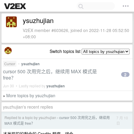
ysuzhujian
V2EX member #603626, joined on 2022-11-28 05:52:50
+08:00
Switch topics list
Cursor
•
ysuzhujian
cursor 500 次用完之后，继续用 MAX 模式是
2
free？
Jun 30 • Lastly replied by
ysuzhujian
More topics by ysuzhujian
»
ysuzhujian's recent replies
Replied to a topic by ysuzhujian
cursor 500 次用完之后，继续用
7 月 10
›
日
MAX 模式是 free？
才发现扣的剩余的 Credits 额度，误会。