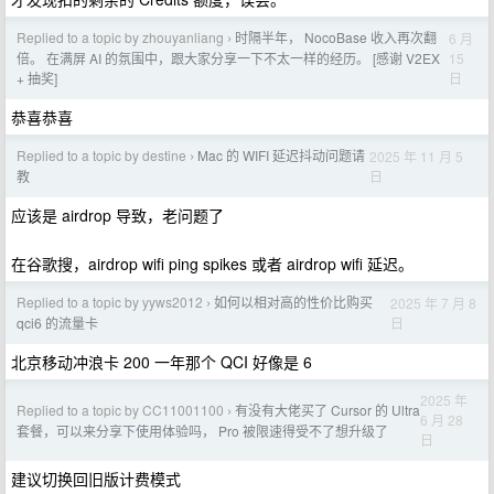
Replied to a topic by zhouyanliang
时隔半年， NocoBase 收入再次翻
6 月
›
15
倍。 在满屏 AI 的氛围中，跟大家分享一下不太一样的经历。 [感谢 V2EX
日
+ 抽奖]
恭喜恭喜
Replied to a topic by destine
Mac 的 WIFI 延迟抖动问题请
2025 年 11 月 5
›
日
教
应该是 airdrop 导致，老问题了
在谷歌搜，airdrop wifi ping spikes 或者 airdrop wifi 延迟。
Replied to a topic by yyws2012
如何以相对高的性价比购买
2025 年 7 月 8
›
日
qci6 的流量卡
北京移动冲浪卡 200 一年那个 QCI 好像是 6
2025 年
Replied to a topic by CC11001100
有没有大佬买了 Cursor 的 Ultra
›
6 月 28
套餐，可以来分享下使用体验吗， Pro 被限速得受不了想升级了
日
建议切换回旧版计费模式