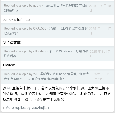
Replied to a topic by quqiu
mac 上窗口切换管理的最佳实践
2025 年 5 月 10
›
日
到底是什么
contexts for mac
Replied to a topic by CKAJ555
兄弟们 马上春节 公司都发的
2025 年 1 月 17
›
日
啥礼品啊？
发了篇文章
Replied to a topic by villivateur
求一个 Windows 上好用的照
2025 年 1 月 7
›
日
片查看器
XnView
Replied to a topic by YJi
虽然我知道 iPhone 信号差，但这情况
2024 年 11
›
月 22 日
我有点理解不了了。有没有老哥有相似问题？
@
YJi
直接单卡就行了，我本以为我的是个个例问题，因为网上搜不
到类似的，看到了这个贴，才知道还有类似的。 共同特点，1 、官方
换过电池 2 、双卡，仅仅是主卡无服务
More replies by ysuzhujian
»