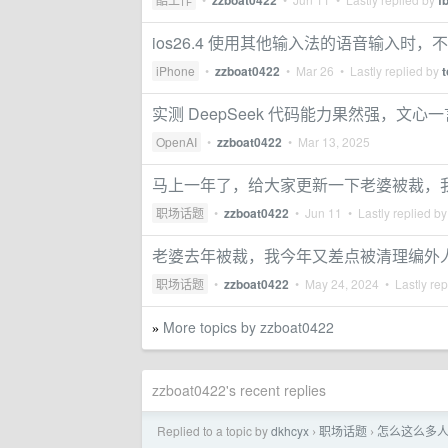
zzboat0422
f
ios26.4 使用其他输入法的语音输入时，不
iPhone
•
zzboat0422
•
Mar 26
• Lastly replied by
实测 DeepSeek 代码能力果然强，文心
OpenAI
•
zzboat0422
•
Mar 13, 2025
马上一年了，给大家更新一下老婆被裁，
职场话题
•
zzboat0422
•
Jun 11
• Lastly replied b
老婆去年被裁，我今年又差点被清理编外
职场话题
•
zzboat0422
•
May 24, 2024
• Lastly rep
More topics by zzboat0422
»
zzboat0422's recent replies
Replied to a topic by
dkhcyx
职场话题
怎么这么多人把 
›
›