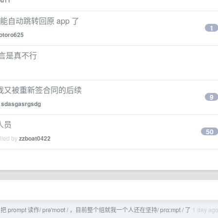
bu11
能自动跳转回原 app 了
1
totoro625
一言是真不行
我又被重新签合同的后续
9
y
sdasgasrgsdg
人员
50
lied by
zzboat0422
prompt 读作/ prəˈmoʊt / ，目前整个组就我一个人还在坚持/ prɑːmpt / 了
1 day ag