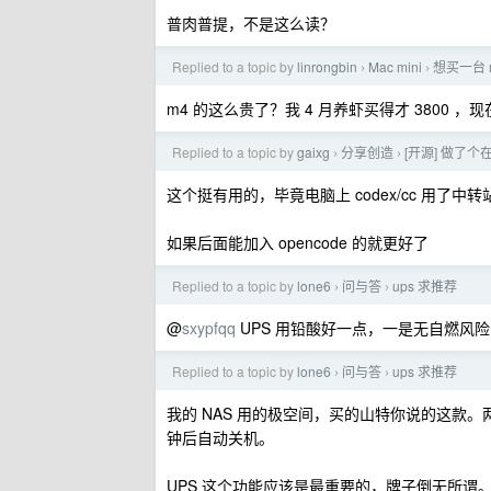
普肉普提，不是这么读？
Replied to a topic by
linrongbin
Mac mini
想买一台 m
›
›
m4 的这么贵了？我 4 月养虾买得才 3800 
Replied to a topic by
gaixg
分享创造
[开源] 做了个在 i
›
›
这个挺有用的，毕竟电脑上 codex/cc 用了中转
如果后面能加入 opencode 的就更好了
Replied to a topic by
lone6
问与答
ups 求推荐
›
›
@
sxypfqq
UPS 用铅酸好一点，一是无自燃风
Replied to a topic by
lone6
问与答
ups 求推荐
›
›
我的 NAS 用的极空间，买的山特你说的这款。两者之
钟后自动关机。
UPS 这个功能应该是最重要的，牌子倒无所谓