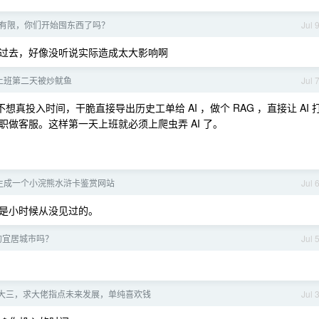
有限，你们开始囤东西了吗？
Jul 
过去，好像没听说实际造成太大影响啊
上班第二天被炒鱿鱼
Jul 
想真投入时间，干脆直接导出历史工单给 AI ，做个 RAG ，直接让 AI 
做客服。这样第一天上班就必须上爬虫弄 AI 了。
I 生成一个小浣熊水浒卡鉴赏网站
Jul 
是小时候从没见过的。
的宜居城市吗？
Jul 
I 大三，求大佬指点未来发展，单纯喜欢钱
Jul 