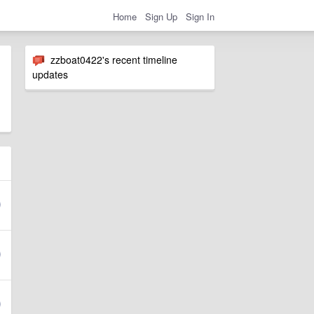
Home
Sign Up
Sign In
zzboat0422's recent timeline
updates