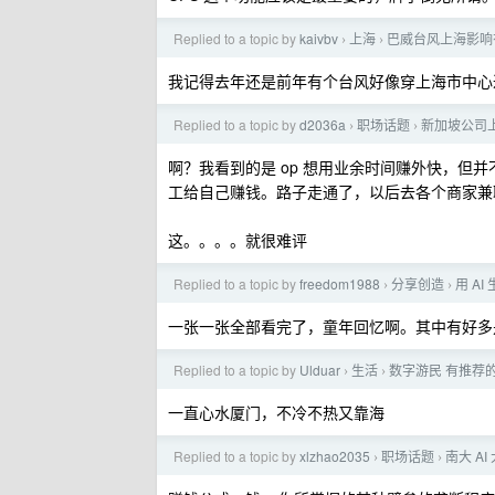
Replied to a topic by
kaivbv
上海
巴威台风上海影响
›
›
我记得去年还是前年有个台风好像穿上海市中心
Replied to a topic by
d2036a
职场话题
新加坡公司
›
›
啊？我看到的是 op 想用业余时间赚外快，但并不
工给自己赚钱。路子走通了，以后去各个商家兼职
这。。。。就很难评
Replied to a topic by
freedom1988
分享创造
用 A
›
›
一张一张全部看完了，童年回忆啊。其中有好多
Replied to a topic by
Ulduar
生活
数字游民 有推荐
›
›
一直心水厦门，不冷不热又靠海
Replied to a topic by
xlzhao2035
职场话题
南大 A
›
›