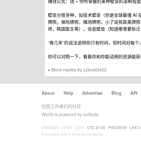
赚钱公式：钱 = 你所掌握的某种壁垒的垄断程度 
壁垒分很多种，如技术壁垒（你是全球最懂 AI 技
牌照，保险牌照，赌场牌照，小了说有医美牌照
师，韩国医生等），信息壁垒（知道哪里要拆迁
“卷几年”的说法说明你只有时间，但时间对每
你可以对照一下，看看你和你能动用的资源能获
More replies by zzboat0422
»
About
·
Help
·
Advertise
·
Blog
·
API
创意工作者们的社区
World is powered by solitude
VERSION: 3.9.8.5 · 22ms ·
UTC 21:45
·
PVG 05:45
·
LAX 1
♥ Do have faith in what you're doing.