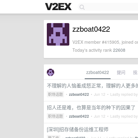
zzboat0422
V2EX member #415905, joined on
Today's activity rank
22608
zzboat0422
提问
技
不理解的人恼羞成怒正常，理解的人更多的
职场话题
•
zzboat0422
•
Jun 12
• Lastly replied b
招人还是难，也算是当年的种下的因果了
职场话题
•
zzboat0422
•
Jun 12
• Lastly replied b
[深圳]招存储备份运维工程师
酷工作
•
•
Jun 11
• Lastly replied by