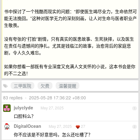
书中探讨了一个残酷而现实的问题：“即使医生竭尽全力，生命依然可
能无法挽回。”这种对医学无力的深刻刻画，让人对生命与医者职业产
生敬畏。
没有夸张的“打脸”剧情，只有真实的医患故事、生死抉择，以及医生
在责任与遗憾间的挣扎。尤其是钱临江的故事，治愈背后的家庭悲
剧，令人久久难忘。
如果你想看一部既有专业深度又充满人文关怀的小说，这本书会是你
的不二之选！
三甲医院
欠费
温馨提醒
83 replies
•
2025-05-28 17:36:22 +08:00
julyclyde
May 27, 2025
1
口腔科么？
DigitaIOcean
May 27, 2025
27
2
你不应该是不好意思吗，怎么还吐槽了？