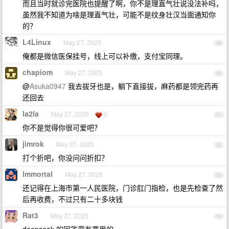
而且当时就诊完医院也提醒了啊，你不是理直气壮说没法补吗，
虽然我不知道为啥是理直气壮，可能不是纹身壮汉当面通知你
的？
L4Linux
May 27, 2025
49
俺都是微信医保挂号，线上可以补缴，支付宝同理。
chapiom
May 27, 2025
50
@
Asuka0947
我去拔牙也是，躺下直接拔，麻药都是领完药再
还回去
la2la
May 27, 2025
2
51
你不是觉得你很可爱吧？
jimrok
May 27, 2025
52
打个折吧，你没问问折扣？
lmmortal
May 27, 2025
53
还记得在上海市第一人民医院，门诊肛门指检，也是先检查了然
后再收费，不过只有二十多块钱
Rat3
May 27, 2025
54