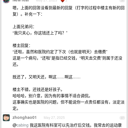
36
嗯，上面的回答没看到最新的回复（打字的过程中楼主有新的回
复）。补充一下：
上面兄弟问：
“我只关心，你这钱还上了吗？”
楼主回复：
“还啦，虽然和医院约定了下次（也就是明天）去缴费”
这是一个病句，“还啦”是指已经交钱，“明天去交费”则属于还没
还。
既还了，又明天还，啊这……啊这……
楼主不错，还钱还是好孩子。
哈哈哈，别介意，因为有的事情不适合调侃。
这事确实也是医院的问题，但不能说你一点责任都没有，淡定淡
定。
zhonghao01
May 27, 2025
37
@
cabing
我这医院有科室可以先治疗后交钱。我常去的运动康