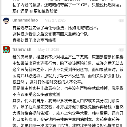
帖子内涵的意思，还暗暗的夸奖了一下 OP ，只能说比起网友，
现在还是 ai 更加值得珍惜
unnamedhao
May 27, 2025
63
有些治疗就先做了再让你缴费，比如 耵聍取出术。
这种很少看诊之后交完费再回来重新拍个队，
直接处置了出诊室再缴费
franswish
May 27, 2025
64
我的思考是，楼里有不少对楼主产生了恶感，原因是否是如果楼
主如果做出真实逃费行为，除了被该医院拉黑、或许之后无法去
这个医院就医之外，应该不会受到任何惩罚。而如果就医时，该
医院并非必选项，那就几乎等于不受惩罚，而相关医护会扣钱。
很显然 ，这对其他按时交钱的人不公平。
但是楼主其实并非故意拖欠，也并没有声称会就此赖掉，我觉得
不应该承受这么多恶意揣测
其次，代入我自身，我曾经多次去北大口腔或者其分院门诊看
牙，除了拍片是先交钱，补牙拔牙似乎都是先操作再给钱（当然
大概价格会提前告知），处方上包含手术费、耗材费用、还有开
的口服药费用，交完钱回来找医生拿回病例本、去药房拿药等
等。如果我哪一次诊疗忘了给钱，我想我更多地会担心拖欠费用