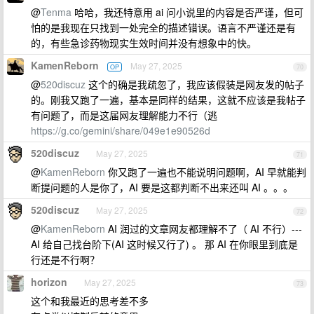
@
Tenma
哈哈，我还特意用 ai 问小说里的内容是否严谨，但可
怕的是我现在只找到一处完全的描述错误。语言不严谨还是有
的，有些急诊药物现实生效时间并没有想象中的快。
KamenReborn
May 27, 2025
OP
70
@
520discuz
这个的确是我疏忽了，我应该假装是网友发的帖子
的。刚我又跑了一遍，基本是同样的结果，这就不应该是我帖子
有问题了，而是这届网友理解能力不行（逃
https://g.co/gemini/share/049e1e90526d
520discuz
May 27, 2025
71
@
KamenReborn
你又跑了一遍也不能说明问题啊，AI 早就能判
断提问题的人是你了，AI 要是这都判断不出来还叫 AI 。。。
520discuz
May 27, 2025
72
@
KamenReborn
AI 润过的文章网友都理解不了（ AI 不行）---
AI 给自己找台阶下(AI 这时候又行了) 。 那 AI 在你眼里到底是
行还是不行啊？
horizon
May 27, 2025
73
这个和我最近的思考差不多