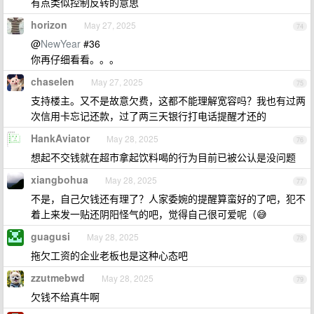
有点类似控制反转的意思
horizon
May 27, 2025
74
@
NewYear
#36
你再仔细看看。。。
chaselen
May 27, 2025
75
支持楼主。又不是故意欠费，这都不能理解宽容吗？我也有过两
次信用卡忘记还款，过了两三天银行打电话提醒才还的
HankAviator
May 28, 2025
76
想起不交钱就在超市拿起饮料喝的行为目前已被公认是没问题
xiangbohua
May 28, 2025
77
不是，自己欠钱还有理了？人家委婉的提醒算蛮好的了吧，犯不
着上来发一贴还阴阳怪气的吧，觉得自己很可爱呢（😅
guagusi
May 28, 2025
78
拖欠工资的企业老板也是这种心态吧
zzutmebwd
May 28, 2025
79
欠钱不给真牛啊