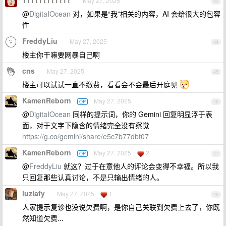
111111111111
May 27, 2025
43
@
DigitaIOcean
对，如果是“我”相关的内容，AI 会给很大的包容
性
FreddyLiu
May 27, 2025
44
楼主你干嘛要网暴自己啊
cns
May 27, 2025
45
楼主可以试试一直不缴费，看看会不会最后开庭见
KamenReborn
May 27, 2025
OP
46
@
DigitaIOcean
同样的提示词，你的 Gemini 回复明显浮于表
面，对于文字下隐含的情绪完全没有察觉
https://g.co/gemini/share/e5c7b77dbf07
KamenReborn
May 27, 2025
2
OP
47
@
FreddyLiu
就这？过于在意他人的评论会变得不幸福。所以我
只回复那些认真讨论，不是只输出情绪的人。
luziafy
May 27, 2025
1
48
人家提示复诊也没说欠费啊，是你自己关联到欠费上去了，你既
然知道欠费...