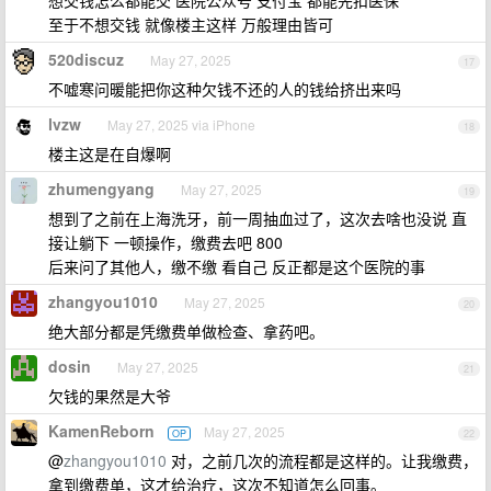
想交钱怎么都能交 医院公众号 支付宝 都能先扣医保
至于不想交钱 就像楼主这样 万般理由皆可
520discuz
May 27, 2025
17
不嘘寒问暖能把你这种欠钱不还的人的钱给挤出来吗
lvzw
May 27, 2025 via iPhone
18
楼主这是在自爆啊
zhumengyang
May 27, 2025
19
想到了之前在上海洗牙，前一周抽血过了，这次去啥也没说 直
接让躺下 一顿操作，缴费去吧 800
后来问了其他人，缴不缴 看自己 反正都是这个医院的事
zhangyou1010
May 27, 2025
20
绝大部分都是凭缴费单做检查、拿药吧。
dosin
May 27, 2025
21
欠钱的果然是大爷
KamenReborn
May 27, 2025
OP
22
@
zhangyou1010
对，之前几次的流程都是这样的。让我缴费，
拿到缴费单，这才给治疗，这次不知道怎么回事。