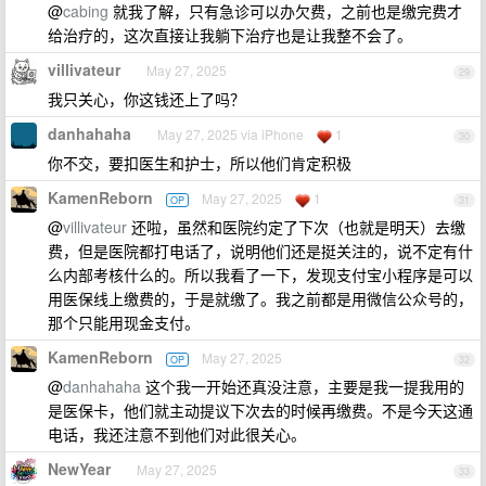
@
cabing
就我了解，只有急诊可以办欠费，之前也是缴完费才
给治疗的，这次直接让我躺下治疗也是让我整不会了。
villivateur
May 27, 2025
29
我只关心，你这钱还上了吗？
danhahaha
May 27, 2025 via iPhone
1
30
你不交，要扣医生和护士，所以他们肯定积极
KamenReborn
May 27, 2025
1
OP
31
@
villivateur
还啦，虽然和医院约定了下次（也就是明天）去缴
费，但是医院都打电话了，说明他们还是挺关注的，说不定有什
么内部考核什么的。所以我看了一下，发现支付宝小程序是可以
用医保线上缴费的，于是就缴了。我之前都是用微信公众号的，
那个只能用现金支付。
KamenReborn
May 27, 2025
OP
32
@
danhahaha
这个我一开始还真没注意，主要是我一提我用的
是医保卡，他们就主动提议下次去的时候再缴费。不是今天这通
电话，我还注意不到他们对此很关心。
NewYear
May 27, 2025
33