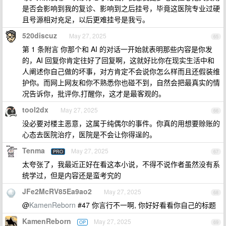
是否会影响到我的复诊、影响到之后挂号，毕竟这医院专业过硬
且号源相对充足，以后更难挂号是我亏。
520discuz
May 27, 2025
65
第 1 条附言 你那个和 AI 的对话一开始就表明那些内容是你发
的，AI 回复你肯定往好了回复啊，这就好比你在现实生活中和
人阐述你自己做的坏事，对方肯定不会说你怎么样而且还假装维
护你。而网上网友和你不熟悉你也碰不到，自然会把最真实的情
况告诉你，批评你,打醒你，这才是最客观的。
tool2dx
May 27, 2025
66
没必要对楼主恶意，这属于纯偶尔的事件。你真的用想要赊账的
心态去医院治疗，医院是不会让你得逞的。
Tenma
May 27, 2025
PRO
67
太夸张了，我最近正好在看这本小说，不得不说作者虽然没有系
统学过，但是内容还是蛮考究的
JFe2McRV85Ea9ao2
May 27, 2025
68
@
KamenReborn
#47 你言行不一啊, 你好好看看你自己的标题
KamenReborn
May 27, 2025
OP
69