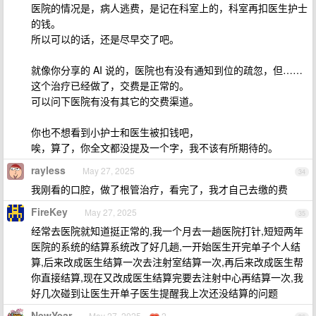
医院的情况是，病人逃费，是记在科室上的，科室再扣医生护士
的钱。
所以可以的话，还是尽早交了吧。
就像你分享的 AI 说的，医院也有没有通知到位的疏忽，但……
这个治疗已经做了，交费是正常的。
可以问下医院有没有其它的交费渠道。
你也不想看到小护士和医生被扣钱吧，
唉，算了，你全文都没提及一个字，我不该有所期待的。
rayless
May 27, 2025
34
我刚看的口腔，做了根管治疗，看完了，我才自己去缴的费
FireKey
May 27, 2025
35
经常去医院就知道挺正常的,我一个月去一趟医院打针,短短两年
医院的系统的结算系统改了好几趟,一开始医生开完单子个人结
算,后来改成医生结算一次去注射室结算一次,再后来改成医生帮
你直接结算,现在又改成医生结算完要去注射中心再结算一次,我
好几次碰到让医生开单子医生提醒我上次还没结算的问题
NewYear
May 27, 2025
2