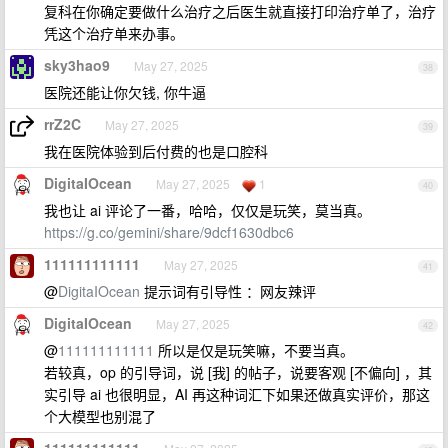
复科在你确定要做什么治疗之后医生就直接打印治疗单了，治疗
凭这个治疗单来办事。
sky3hao9
May 27, 2025
38
医院还能让你欠钱, 你牛逼
rrZ2C
May 27, 2025
39
我在医院体验到后付费的也是口腔科
DigitaIOcean
May 27, 2025
1
40
我也让 ai 评论了一番，哈哈，仅仅是玩笑，莫当真。
https://g.co/gemini/share/9dcf1630dbc6
111111111111
May 27, 2025
41
@
DigitaIOcean
提示词有引导性 ：网友辣评
DigitaIOcean
May 27, 2025
42
@
111111111111
所以是仅是玩笑嘛，不要当真。
若较真，op 的引导词，说 [我] 的帖子，说要客观 [不偏向] ，其
实引导 ai 也很明显，AI 再这种词汇下如果还做真实评价，那这
个大模型也别混了