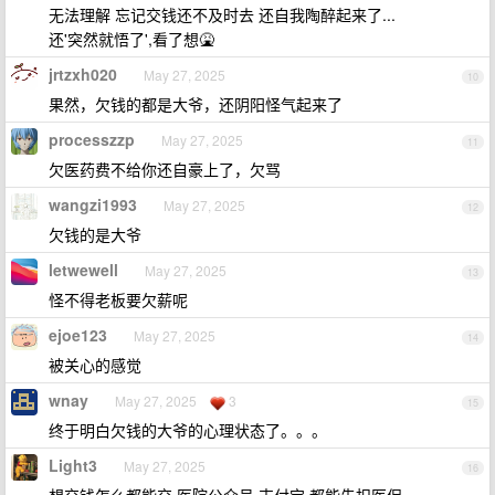
无法理解 忘记交钱还不及时去 还自我陶醉起来了...
还'突然就悟了',看了想🤮
jrtzxh020
May 27, 2025
10
果然，欠钱的都是大爷，还阴阳怪气起来了
processzzp
May 27, 2025
11
欠医药费不给你还自豪上了，欠骂
wangzi1993
May 27, 2025
12
欠钱的是大爷
letwewell
May 27, 2025
13
怪不得老板要欠薪呢
ejoe123
May 27, 2025
14
被关心的感觉
wnay
May 27, 2025
3
15
终于明白欠钱的大爷的心理状态了。。。
Light3
May 27, 2025
16