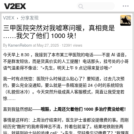
V2EX
分享发现
›
三甲医院突然对我嘘寒问暖，真相竟是
……我欠了他们 1000 块！
By
KamenReborn
at May 27, 2025 · 12391 views
今天早上 8:30 ，我接到了本市某三甲医院的电话——不是 AI 语音，
不是群发短信，而是货真价实的人工提醒！电话那头，挂号处的小哥
语气温柔得不像话："×先生，明天上午 9 点记得来复诊哦~"
我一时有点恍惚：医院什么时候这么贴心了？要知道，过去几次预
约，要么完全没通知，要么就是一条精准提前 24 小时的系统短信
（礼貌但冰冷）。今天突然升级成真人客服模式，简直让我受宠若
惊……
直到我猛然想起——
哦豁，上周还欠着他们 1000 多治疗费没给呢！
事情是这样的：上周治疗结束时，医生护士谁都没提缴费的事。而刚
经历完"酷刑"的我疼得神志不清，拎着包就溜了。结果地铁刚坐两
站，就接到护士站的追魂 call："×先生，您好像忘记缴费了？"我理直