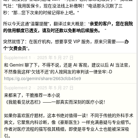
气壮："我用医保卡，现在没法线上补缴啊！"电话那头沉默了三
秒："那...您下次来的时候记得补上吧。"
所以今天这通"温馨提醒"，翻译过来大概是：“
亲爱的客户，您在我院
的信用额度已透支，请及时还款以免影响后续服务。
”
突然就悟了：在医疗机构，想要享受 VIP 服务，原来只需要——
办
个
"
欠费会员
"。
Supplement 1 · 2025 年 5 月 27 日
和 Gemini 聊了下，不得不说，还是 AI 客观，建议以后 AI 当法官，
不然像我这样“欠钱不还”的人按网友的审判该一律坐牢:-D
https://g.co/gemini/share/2663cfcb45e9
Supplement 2 · 2025 年 5 月 27 日
来都来了，干脆推荐一本小说
《我能看见状态栏》——一部真实而深刻的医疗小说！
如果你喜欢医疗题材，这本书绝对值得一读！不同于传统的外科手术
爽文，它聚焦内科诊断，像《豪斯医生》一样充满悬疑与专业细节。
作者对医疗流程的描写极其精细，即使是非专业人士也能被深深吸
引。