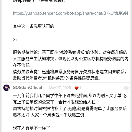
deepseek 的回答蛮有意思的
https://yuanbao.tencent.com/bot/app/share/chat/B7kUftfiJK9N
其中这一条我蛮认可的
>>
​服务期待悖论​：基于既往"冰冷系统通知"的体验，对突然升级的
人工服务产生认知冲突，体现民众对公立医疗机构服务温度的内
在不信任。
​债务关联直觉​：迅速将异常服务与自身欠费状态建立因果联系，
反映当代消费者对"机构善意"的条件性质疑思维。
SOSdanOffical
May 27, 2025
1
55
十几年前我们几个同学中午下课去吃拌面,都以为别人买了单,吃
完上了回学校的公交车一合计才发现没给人钱
周末特地抽时间去把钱补上了,无他,就是觉得跑单了让服务员赔
钱不太好,人家一个月也就一千块钱工资
现在人真是不一样了