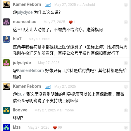
KamenReborn
May 27, 2025 via Android
OP
3
@
julyclyde
为什么这么说？
nuansediao
May 27, 2025
1
4
这三甲太让人动情了，不缴费不给治疗。送锦旗阿
biu7
May 27, 2025
5
这两年我看病基本都是线上医保缴费了（坐标上海）比如前两周
我刚在徐汇牙防所看牙，直接公众号里操作医保扣费就行了
julyclyde
May 27, 2025
6
@
KamenReborn
好像只有口腔科是后付费吧？其他科都是先给
钱的
KamenReborn
May 27, 2025
OP
7
@
biu7
我这里没看到明确的引导提示可以线上医保缴费，而微
信公众号明确说了不支持线上刷医保
lloovve
May 27, 2025 via iPhone
8
环切？
Mzs
May 27, 2025
69
9