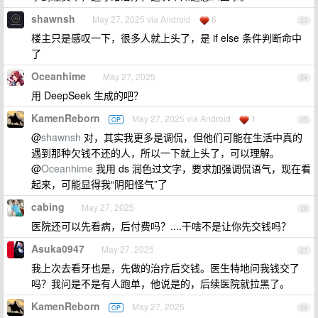
shawnsh
May 27, 2025 via Android
6
23
楼主只是感叹一下，很多人就上头了，是 if else 条件判断命中
了
Oceanhime
May 27, 2025
24
用 DeepSeek 生成的吧？
KamenReborn
May 27, 2025 via Android
1
OP
25
@
shawnsh
对，其实我更多是调侃，但他们可能在生活中真的
遇到那种欠钱不还的人，所以一下就上头了，可以理解。
@
Oceanhime
我用 ds 润色过文字，要求加强调侃语气，现在看
起来，可能显得我“阴阳怪气”了
cabing
May 27, 2025
26
医院还可以先看病，后付费吗？....干啥不是让你先交钱吗？
Asuka0947
May 27, 2025
27
我上次去看牙也是，先做的治疗后交钱。医生特地问我钱交了
吗？我问是不是有人跑单，他说是的，后续医院就拉黑了。
KamenReborn
May 27, 2025
OP
28