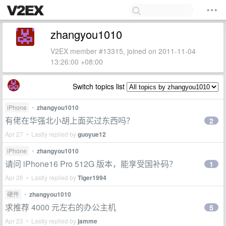
zhangyou1010
V2EX member #13315, joined on 2011-11-04
13:26:00 +08:00
Switch topics list
iPhone
•
zhangyou1010
有佬在华强北小胡上面买过东西吗？
2
Apr 27 • Lastly replied by
guoyue12
iPhone
•
zhangyou1010
请问 iPhone16 Pro 512G 版本，能享受国补码？
1
Apr 26 • Lastly replied by
Tiger1994
硬件
•
zhangyou1010
求推荐 4000 元左右的办公主机
5
Apr 23 • Lastly replied by
jamme