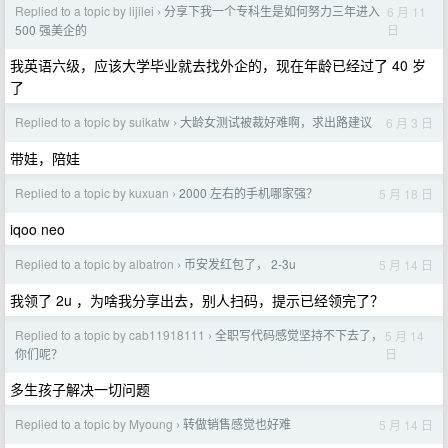
Replied to a topic by lijilei
分享下我一个专科生是如何努力三年进入
6 月 11
›
日
500 强美企的
我英语六级，应该大学毕业就去找外企的，现在年龄已经过了 40 岁
了
Replied to a topic by suikatw
大龄女测试被裁好难啊，求出路建议
6 月 3 日
›
带娃，陪娃
Replied to a topic by kuxuan
2000 左右的手机哪家强？
5 月 18 日
›
iqoo neo
Replied to a topic by albatron
币安发红包了， 2-3u
5 月 14 日
›
我领了 2u ，为啥我分享出去，别人扫码，提示已经领完了？
Replied to a topic by cab11918111
全职写代码感觉坚持不下去了，
5 月 14
›
日
你们呢？
多生孩子解决一切问题
Replied to a topic by Myoung
转做销售感觉也好难
5 月 14 日
›