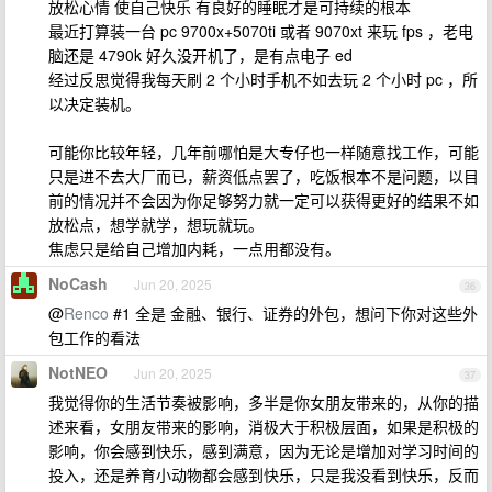
放松心情 使自己快乐 有良好的睡眠才是可持续的根本
最近打算装一台 pc 9700x+5070ti 或者 9070xt 来玩 fps ，老电
脑还是 4790k 好久没开机了，是有点电子 ed
经过反思觉得我每天刷 2 个小时手机不如去玩 2 个小时 pc ，所
以决定装机。
可能你比较年轻，几年前哪怕是大专仔也一样随意找工作，可能
只是进不去大厂而已，薪资低点罢了，吃饭根本不是问题，以目
前的情况并不会因为你足够努力就一定可以获得更好的结果不如
放松点，想学就学，想玩就玩。
焦虑只是给自己增加内耗，一点用都没有。
NoCash
Jun 20, 2025
36
@
Renco
#1 全是 金融、银行、证券的外包，想问下你对这些外
包工作的看法
NotNEO
Jun 20, 2025
37
我觉得你的生活节奏被影响，多半是你女朋友带来的，从你的描
述来看，女朋友带来的影响，消极大于积极层面，如果是积极的
影响，你会感到快乐，感到满意，因为无论是增加对学习时间的
投入，还是养育小动物都会感到快乐，只是我没看到快乐，反而