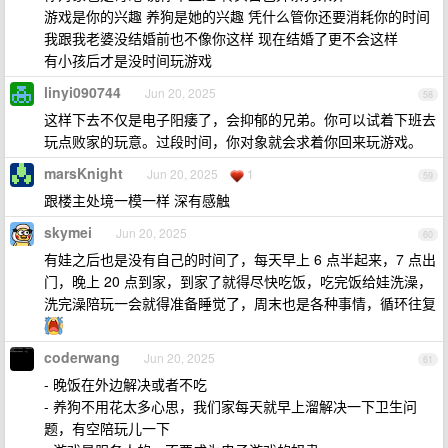
游戏是你的兴趣 养狗是她的兴趣 凭什么管你还要消耗你的时间
我跟我老婆没结婚前也不像你这样 现在结婚了更不会这样
有小孩后才是没时间玩游戏
linyi090744
Jun 20, 2025
58
这样下去不仅是电子阳痿了，会抑郁的兄弟。你可以试着下班去
玩点败家的玩意。过段时间，你对象就会求着你回来玩游戏。
marsKnight
Jun 20, 2025
1
59
跟楼主处境一模一样 深有感触
skymei
Jun 20, 2025
60
有娃之后也是没有自己的时间了，每天早上 6 点半起来，7 点出
门，晚上 20 点到家，到家了就得尽快吃饭，吃完饭给娃洗澡，
洗完澡陪玩一会就得准备睡觉了，周末也是各种事情，循环往复
coderwang
Jun 20, 2025
61
- 晚饭在外边解决或者不吃
- 养狗不用花太多心思，我们家每天就早上溜解决一下卫生问
题，有空陪玩儿一下