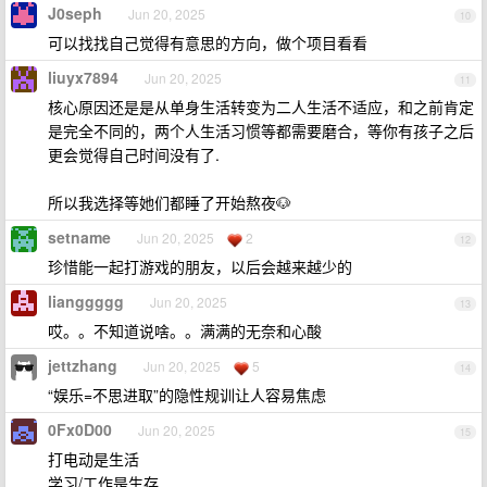
J0seph
Jun 20, 2025
10
可以找找自己觉得有意思的方向，做个项目看看
liuyx7894
Jun 20, 2025
11
核心原因还是是从单身生活转变为二人生活不适应，和之前肯定
是完全不同的，两个人生活习惯等都需要磨合，等你有孩子之后
更会觉得自己时间没有了.
所以我选择等她们都睡了开始熬夜🐶
setname
Jun 20, 2025
2
12
珍惜能一起打游戏的朋友，以后会越来越少的
lianggggg
Jun 20, 2025
13
哎。。不知道说啥。。满满的无奈和心酸
jettzhang
Jun 20, 2025
5
14
“娱乐=不思进取”的隐性规训让人容易焦虑
0Fx0D00
Jun 20, 2025
15
打电动是生活
学习/工作是生存