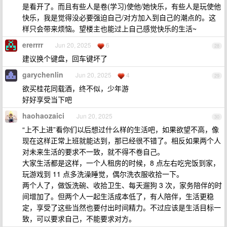
是看开了。而且有些人是卷(学习)使他/她快乐，有些人是玩使他
快乐，我是觉得没必要强迫自己/对方加入到自己的潮点的。这
样只会带来烦恼。望楼主也能过上自己感觉快乐的生活~
ererrrr
Jun 20, 2025
6
28
建议换个键盘，回车键坏了
garychenlin
Jun 20, 2025
4
29
欲买桂花同载酒，终不似，少年游
好好享受当下吧
haohaozaici
Jun 20, 2025
30
“上不上进”看你们以后想过什么样的生活吧，如果欲望不高，像
现在这样正常上班就能达到，那已经很不错了。相反如果两个人
对未来生活的要求不一致，就不得不卷自己。
大家生活都是这样，一个人租房的时候，8 点左右吃完饭到家，
玩游戏到 11 点多洗澡睡觉，偶尔洗衣服收拾一下。
两个人了，做饭洗碗、收拾卫生、每天遛狗 3 次，家务陪伴的时
间增加了。但两个人一起生活成本低了，有人陪伴，生活更稳
定，享受了这些当然也要付出时间精力。不过应该是生活目标一
致，可以要求自己，不能要求对方。