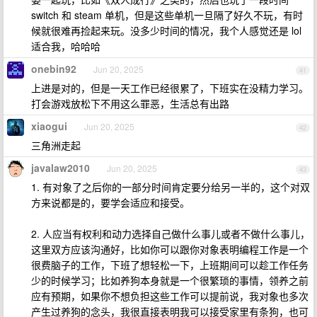
switch 和 steam 单机，但是这些单机一旦隔了好久不玩，有时
候就很难再捡起来玩。没多少时间的情况，我个人感觉还是 lol
适合我，哈哈哈
onebin92
Jun 20, 2025
41
上进是对的，但是一天工作已经很累了，下班实在没精力学习。
打会游戏放松下不用这么罪恶，生活总有出路
xiaogui
Jun 20, 2025
42
三角洲走起
javalaw2010
Jun 20, 2025
43
1. 有对象了之后你的一部分时间肯定要分给另一半的，这个对双
方来说都是的，要学会适应和接受。
2. 人应当有权利和动力选择自己做什么事儿或者不做什么事儿，
这里双方应该沟通好，比如你可以跟你对象表明编程工作是一个
很费脑子的工作，下班了想轻松一下，上班期间可以趁工作任务
少的时候学习；比如养狗本身就是一个很繁琐的事情，领养之前
应有预期，如果你不想负担这些工作可以提前说，我对象也多次
产生过养狗的念头，我很直接表明我可以接受家里有条狗，也可