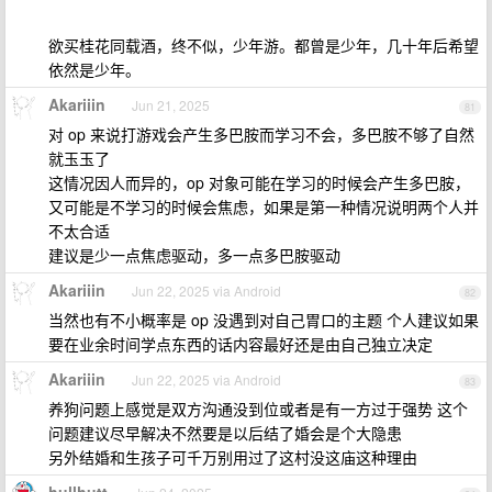
欲买桂花同载酒，终不似，少年游。都曾是少年，几十年后希望
依然是少年。
Akariiin
Jun 21, 2025
81
对 op 来说打游戏会产生多巴胺而学习不会，多巴胺不够了自然
就玉玉了
这情况因人而异的，op 对象可能在学习的时候会产生多巴胺，
又可能是不学习的时候会焦虑，如果是第一种情况说明两个人并
不太合适
建议是少一点焦虑驱动，多一点多巴胺驱动
Akariiin
Jun 22, 2025 via Android
82
当然也有不小概率是 op 没遇到对自己胃口的主题 个人建议如果
要在业余时间学点东西的话内容最好还是由自己独立决定
Akariiin
Jun 22, 2025 via Android
83
养狗问题上感觉是双方沟通没到位或者是有一方过于强势 这个
问题建议尽早解决不然要是以后结了婚会是个大隐患
另外结婚和生孩子可千万别用过了这村没这庙这种理由