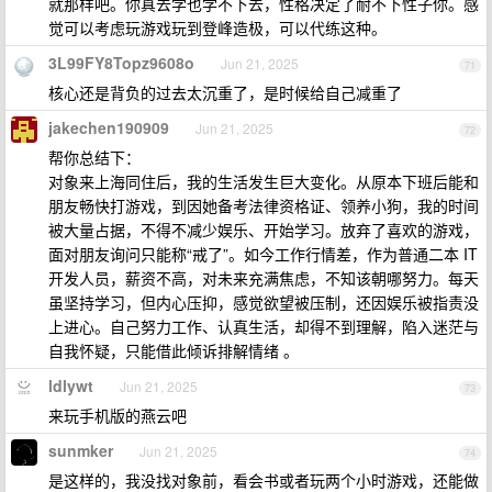
就那样吧。你真去学也学不下去，性格决定了耐不下性子你。感
觉可以考虑玩游戏玩到登峰造极，可以代练这种。
3L99FY8Topz9608o
Jun 21, 2025
71
核心还是背负的过去太沉重了，是时候给自己减重了
jakechen190909
Jun 21, 2025
72
帮你总结下：
对象来上海同住后，我的生活发生巨大变化。从原本下班后能和
朋友畅快打游戏，到因她备考法律资格证、领养小狗，我的时间
被大量占据，不得不减少娱乐、开始学习。放弃了喜欢的游戏，
面对朋友询问只能称“戒了”。如今工作行情差，作为普通二本 IT
开发人员，薪资不高，对未来充满焦虑，不知该朝哪努力。每天
虽坚持学习，但内心压抑，感觉欲望被压制，还因娱乐被指责没
上进心。自己努力工作、认真生活，却得不到理解，陷入迷茫与
自我怀疑，只能借此倾诉排解情绪 。
ldlywt
Jun 21, 2025
73
来玩手机版的燕云吧
sunmker
Jun 21, 2025
74
是这样的，我没找对象前，看会书或者玩两个小时游戏，还能做