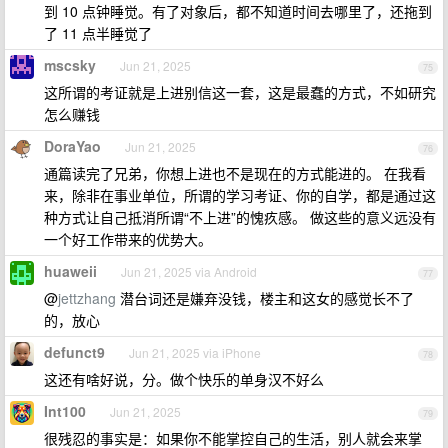
到 10 点钟睡觉。有了对象后，都不知道时间去哪里了，还拖到
了 11 点半睡觉了
mscsky
Jun 21, 2025
75
这所谓的考证就是上进别信这一套，这是最蠢的方式，不如研究
怎么赚钱
DoraYao
Jun 21, 2025
76
通篇读完了兄弟，你想上进也不是现在的方式能进的。 在我看
来，除非在事业单位，所谓的学习考证、你的自学，都是通过这
种方式让自己抵消所谓“不上进”的愧疚感。 做这些的意义远没有
一个好工作带来的优势大。
huaweii
Jun 21, 2025 via Android
77
@
jettzhang
潜台词还是嫌弃没钱，楼主和这女的感觉长不了
的，放心
defunct9
Jun 21, 2025 via iPhone
78
这还有啥好说，分。做个快乐的单身汉不好么
Int100
Jun 21, 2025
79
很残忍的事实是：如果你不能掌控自己的生活，别人就会来掌