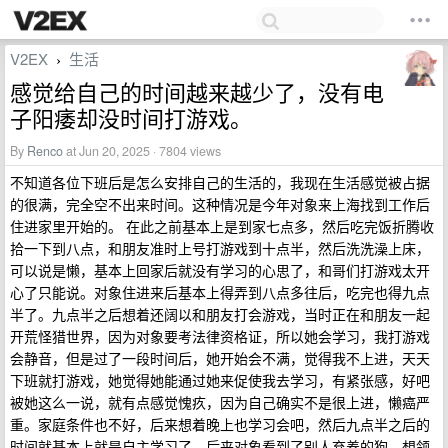
V2EX
生活
›
感觉给自己的时间越来越少了，没有电
子阳痿却没时间打游戏。
By
Renco
at Jun 20, 2025 · 7804 views
不知道各位下班后是怎么安排自己的生活的，我现在生活感觉被占据
的很满，完全空不出来时间。这种情况是今年对象来上海找到工作后
住进家里开始的。 在此之前基本上是到家七点多，然后吃完饭折腾收
拾一下到八点，和朋友准时上号打游戏到十点半，然后洗洗澡上床，
可以说是懒，基本上回家后就没有学习的心思了，和哥们打游戏太开
心了只能说。对象住进来后基本上得弄到八点多往后，吃完也得九点
半了。九点半之后想着还阔以和朋友打会游戏，当时正在和朋友一起
开荒怪猎世界，因为对象要考法律资格证，所以她会学习，我打游戏
会静音，但是过了一段时间后，她开始会不满，觉得我不上进，天天
下班就打游戏，她觉得她能通过她来促使我去学习，有紧张感，好吧
被她这么一说，就有点感觉愧疚，因为自己确实不是很上进，懒癌严
重。家庭条件也不好，后来想着晚上也学习会吧，然后九点半之后的
时间就基本上就是自主学习了。后来对象看到了别人弃养的狗，想领