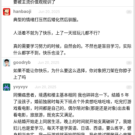
要被主流价值观规训了
hanbaoji
Jun 20, 2025
25
典型的情绪打压然后矮化然后驯服。
人活着不就为了快乐，上了一天班玩儿都不行？
真的需要学习努力的时候，自然会的。不然也是盲目学习，实际
什么都学不到，快乐也没了。
goodryb
Jun 20, 2025
26
如果不能让你快乐，为什么要这么选择，你对象把刀架在你脖子
上了吗
yvyvyv
Jun 20, 2025
27
同懒癌患者，境遇和楼主基本相同 我也碎碎念一下。结婚 5 年
了没孩子，婚前独居时每天下班点个外卖想吃啥吃啥，吃完打游
戏看电影，时间都是自己的，偶尔陪对象(那是还是对象)出去看
看电影，旅旅游，既充实又满足。
从结婚开始走上同居生活，晚上的时间就开始支离破碎了，我媳
妇儿也是爱学习，每天不是学英语、日语、西语，要么练字，健
身相当充实，我一玩游戏就开始阴阳我。我也曾试图敞开心扉跟