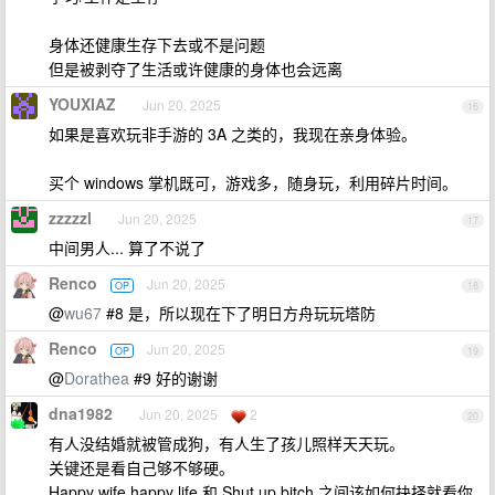
身体还健康生存下去或不是问题
但是被剥夺了生活或许健康的身体也会远离
YOUXIAZ
Jun 20, 2025
16
如果是喜欢玩非手游的 3A 之类的，我现在亲身体验。
买个 windows 掌机既可，游戏多，随身玩，利用碎片时间。
zzzzzl
Jun 20, 2025
17
中间男人... 算了不说了
Renco
Jun 20, 2025
OP
18
@
wu67
#8 是，所以现在下了明日方舟玩玩塔防
Renco
Jun 20, 2025
OP
19
@
Dorathea
#9 好的谢谢
dna1982
Jun 20, 2025
2
20
有人没结婚就被管成狗，有人生了孩儿照样天天玩。
关键还是看自己够不够硬。
Happy wife happy life 和 Shut up bitch 之间该如何抉择就看你