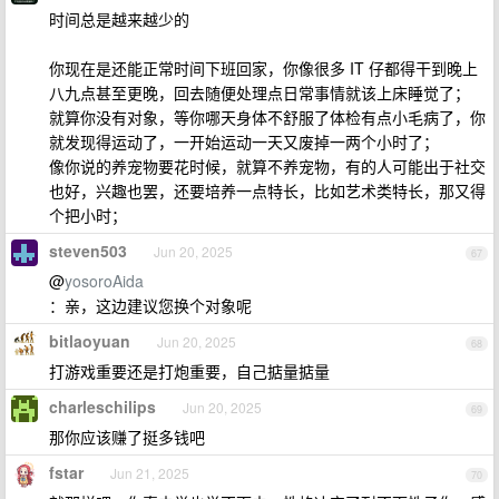
时间总是越来越少的
你现在是还能正常时间下班回家，你像很多 IT 仔都得干到晚上
八九点甚至更晚，回去随便处理点日常事情就该上床睡觉了；
就算你没有对象，等你哪天身体不舒服了体检有点小毛病了，你
就发现得运动了，一开始运动一天又废掉一两个小时了；
像你说的养宠物要花时候，就算不养宠物，有的人可能出于社交
也好，兴趣也罢，还要培养一点特长，比如艺术类特长，那又得
个把小时；
steven503
Jun 20, 2025
67
@
yosoroAida
：亲，这边建议您换个对象呢
bitlaoyuan
Jun 20, 2025
68
打游戏重要还是打炮重要，自己掂量掂量
charleschilips
Jun 20, 2025
69
那你应该赚了挺多钱吧
fstar
Jun 21, 2025
70