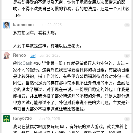
是被动接受的不满以及无奈，你为了承担女朋友决策带来的影
响，不得不改变自己习惯的节奏，我的想法是，还是一个人比较
自在
laommmm
Jun 20, 2025
38
多拍拍回车，看着头疼。
人到中年就是这样，有娃以后更老火。
Renco
Jun 20, 2025
OP
39
@
NoCash
#36 毕业第一份工作就是做银行人力外包的，去过三
家不同的银行。这类外包我觉得要看具体的项目组，有些项目组
是比较好的，指工作时长、有些甲方公司福利待遇会对外包一视
同仁。当然也是真的存在那种饮水机不让外包用的甲方。金融证
券的没太了解过，对于现在来说。一份项目稳定的外包工作我是
能接受，并且我也投了部分待遇开的不错的外包。只是大部分连
甲方面试可能都过不了。外包对我来说不是啥大问题，主要是外
包项目大部分不稳定这点让我比较担忧。
tony0730
Jun 20, 2025
40
我现在就偶尔跟朋友玩玩 lol ，有好玩的双人游戏，就会拉着老
婆一起玩，比如《双人成行》之类的，然后也玩了一段时间