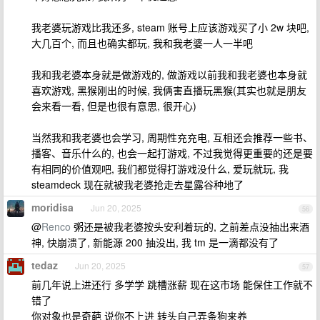
我老婆玩游戏比我还多, steam 账号上应该游戏买了小 2w 块吧,
大几百个, 而且也确实都玩, 我和我老婆一人一半吧
我和我老婆本身就是做游戏的, 做游戏以前我和我老婆也本身就
喜欢游戏, 黑猴刚出的时候, 我俩害直播玩黑猴(其实也就是朋友
会来看一看, 但是也很有意思, 很开心)
当然我和我老婆也会学习, 周期性充充电, 互相还会推荐一些书、
播客、音乐什么的, 也会一起打游戏, 不过我觉得更重要的还是要
有相同的价值观吧, 我们都觉得打游戏没什么, 爱玩就玩, 我
steamdeck 现在就被我老婆抢走去星露谷种地了
moridisa
Jun 20, 2025
56
@
Renco
粥还是被我老婆按头安利着玩的, 之前差点没抽出来酒
神, 快崩溃了, 新能源 200 抽没出, 我 tm 是一滴都没有了
tedaz
Jun 20, 2025
57
前几年说上进还行 多学学 跳槽涨薪 现在这市场 能保住工作就不
错了
你对象也是奇葩 说你不上进 转头自己弄条狗来养