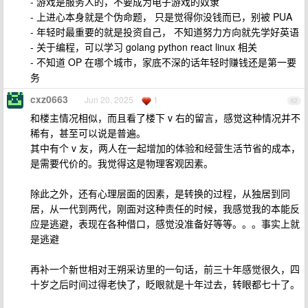
- 游戏是服务人的，不要成为电子游戏的奴隶
- 上进心本身就是个伪命题， 只是觉得你没钱而已，别被 PUA
- 年轻时最重要的就是投资自己， 不知道努力方向就先学好英语
- 关于编程，可以学习 golang python react linux 相关
- 不知道 OP 在哪个城市，家底不深的话年轻时赚钱还是第一要
务
cxz0663
Jun 20, 2025
1
62
和楼主情况相似，而且看了楼下 v 右的留言，感觉这种情况并不
稀有，甚至可以说是普遍。
其中有个 v 友，两人在一起增加的体验和经营生活节省的成本，
是需要代价的。我觉得这是物理客观因素。
除此之外，还有心理层面的因素，是转换的过程，从独居到同
居，从一代到两代，刚面对这种责任的时候，我感觉我的本能反
应是逃避，表现在各种借口，感觉没准备好等等。。。事实上就
是逃避
再补一个新世相对王朔采访里的一句话，前三十年感觉很久，四
十岁之后时间过得老快了，眨眼就是十年过去，转眼都七十了。