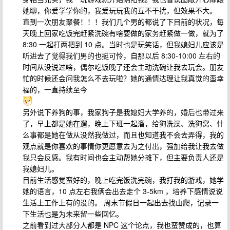
她聊，你爱学学你的，我爱玩玩我的互不干扰，但效果不大。
直到一次朋友聚餐！！！我们几个男的都说了下目前的状况，每
天晚上回家吃饭完赶紧洗碗有啥要做的家务赶紧做一做，就为了
8:30 一起打两把到 10 点。当时也是玩笑话，但我媳妇儿应该是
听进去了觉得我们男的也挺可怜，自那以后 8:30-10:00 左右的
时间从没说过啥，偶尔吃饭晚了还会主动洗碗让我去玩会。朋友
忙的时候还会问我怎么不去玩啦？她的通情达理让我真觉的蛮幸
福的，一直持续至今
另外说下养狗的事，我家狗子是我媳妇大学养的，婚后也带过来
了，早上都是她在遛，晚上下班一起溜，给狗洗澡、洗狗窝、什
么事都是她在做从没然我做过，而且也知道我不会去弄得，我的
观点就是你喜欢的事情你更愿意去为之付出，强加给我让我去做
我只会反感。我有时间也会主动帮她分摊下，但主要负责人还是
我媳妇儿。
目前生活感觉蛮好的，晚上吃完饭洗完碗，我打我的游戏，她学
她的语言，10 点左右我俩会出去走个 3-5km ，培养下感情说说
生活上工作上有的没的。 周末节假日一起出去找山爬，记录一
下生活也是为未来留一些回忆。
之前看到过大部分人都是 NPC 这个论点，我也蛮赞成的，也算