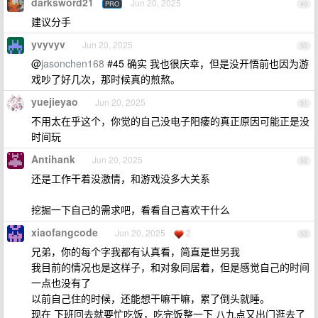
darksword21
Jun 20, 2025
PRO
49
建议分手
yvyvyv
Jun 20, 2025
50
@
jasonchen168
#45 确实 我也很庆幸，但是没开悟前也因为游
戏吵了好几次，那时候真的煎熬。
yuejieyao
Jun 20, 2025
51
不用太在乎这个，你觉的自己没电子阳痿的真正原因可能正是没
时间玩
Antihank
Jun 20, 2025
52
还是工作干着没激情，和游戏没多大关系
挖掘一下自己的需求吧，看看自己喜欢干什么
xiaofangcode
Jun 20, 2025
2
53
兄弟，你的每个字我都有认真看，简直是世另我
我目前的情况也是这样子，和对象同居着，但是感觉自己的时间
一点也没有了
以前自己住的时候，还能想干嘛干嘛，累了倒头就睡。
现在 下班回去就要忙吃饭，吃完饭整一下 八九点又出门逛去了