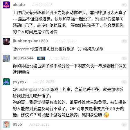
aleafo
Jun 20, 2025
31
工作后只有兴趣和经济压力能驱动你进步，靠自律那可太天真了
- - 最后不但没能进步，快乐和幸福一起没了，别搁那假装学习
感动自己了，趁没娃使劲玩吧。 等你们有孩子了，你会发现你
的个人时间更是少的可怜
liushengxian1230
Jun 20, 2025
32
@
yvyvyv
你这待遇明显比他好很多（手动狗头保命
383394544
Jun 20, 2025
PRO
33
你的排版也被占满了能不能分段一下啊这么长一串是要我们做阅
读理解吗
yvyvyv
Jun 20, 2025
34
@
liushengxian1230
游戏上的事，之前也差不多，就是那顿饭
给我媳妇儿吃开悟了。
狗的事，我是觉得要有底线的，谁要养谁就主动负责。被动接纳
的人能做到爱屋及乌就不错了。OP 对象要是非要责任 55 开的
话，建议 OP 可以起个游戏号让她养，感同身受嘛
8355
Jun 20, 2025
35