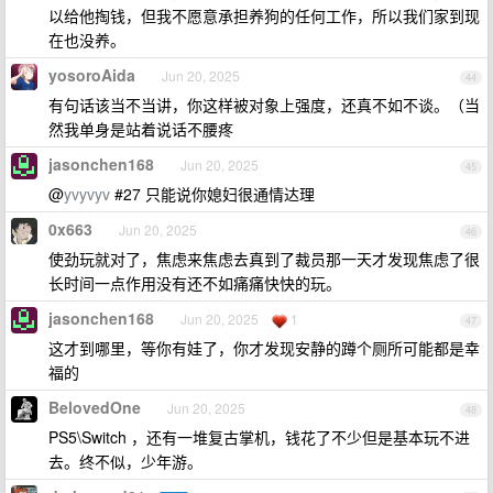
以给他掏钱，但我不愿意承担养狗的任何工作，所以我们家到现
在也没养。
yosoroAida
Jun 20, 2025
44
有句话该当不当讲，你这样被对象上强度，还真不如不谈。（当
然我单身是站着说话不腰疼
jasonchen168
Jun 20, 2025
45
@
yvyvyv
#27 只能说你媳妇很通情达理
0x663
Jun 20, 2025
46
使劲玩就对了，焦虑来焦虑去真到了裁员那一天才发现焦虑了很
长时间一点作用没有还不如痛痛快快的玩。
jasonchen168
Jun 20, 2025
1
47
这才到哪里，等你有娃了，你才发现安静的蹲个厕所可能都是幸
福的
BelovedOne
Jun 20, 2025
48
PS5\Switch ，还有一堆复古掌机，钱花了不少但是基本玩不进
去。终不似，少年游。