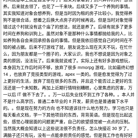
养。后来就去领了，也花了一千来块。后续又多了一个养狗的事情。
其实我知道对象会想养狗，但是当时因为租的房子比较小，我觉得养
狗不是很合适，想着之后换大点房子的时候再说。但是当时对象觉得
错过这个村就没有这个庙了的想法，就还是养了。后续有就多了更多
时间在养狗和训狗上。虽然对象不是那种什么事情都抛给我的人，比
如养狗各自会来回承担各自的事情。但是我依旧感觉自己的时间在不
短的被占据。后来不打游戏了就，朋友说怎么现在天天不玩，在忙什
么，因为朋友都是一个圈子的，大家认识，我也不想说是因为对象之
类的原因，没法玩了。后来我就说戒了。实际上还有好多游戏想玩，
本身因为工作后时间不够，放弃了很多 mmorpg 游戏，比如最终幻想
14 ，也放弃了竞技类型的游戏，apex 一类的。但是愈发觉得为了过
上更好的生活，放弃了现在很多的东西，并且这个能否过上更好的生
活还是一个未知数。再加上近期行情特别糟糕，心里焦虑的厉害，万
一以后 IT 做不下去了。。万一以后失业找不到工作了各种。。本人并
不是什么高学历，普通二本毕业的 it 开发，薪资也是普通偏下水平
的。。但是现在努力的方向 也不知道该往什么地方努力，学习也只是
每天看点文档，学一下其他项目的东西，背背英语。但是现在比起这
些，感觉心理层面的问题更严重，自己的欲望感觉被一点点的压制。
当然我大概会知道以上这些说法很不负责任，怎么快接近 30 岁了，
满脑子还只有玩，没有一点能承担责任的感觉。但是我工作也有好好