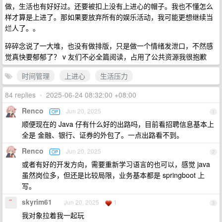
做，生活也有好好过。还要被扣上没有上进心的帽子。我也不懂怎么
样才算是上进了。那如果要放弃所有的娱乐活动，我可能更想继续当
烂人了。。
碎碎念说了一大堆，也没有做排版，只是做一个情绪发泄口，不然感
觉真快要郁郁了？ v 友们不必全篇阅读，占用了公共资源我很抱歉
时间管理
上进心
生活压力
84 replies
•
2025-06-24 08:32:00 +08:00
Renco
Jun 20, 2025
OP
1
顺便现在的 Java 仔有什么好的出路吗，目前看招聘信息基本上
全是 金融、银行、证券的外包了。一点出路看不到。
Renco
Jun 20, 2025
OP
2
或者有好的开发方向，需要重新学习语言的也可以，感觉 java
虽然岗位多，但还是比较局限，业务基本都是 springboot 上
写。
skyrim61
Jun 20, 2025
1
3
我对象拉着我一起玩