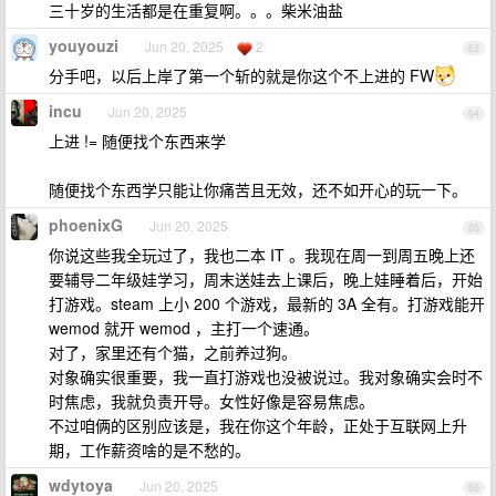
三十岁的生活都是在重复啊。。。柴米油盐
youyouzi
Jun 20, 2025
2
63
分手吧，以后上岸了第一个斩的就是你这个不上进的 FW
incu
Jun 20, 2025
64
上进 != 随便找个东西来学
随便找个东西学只能让你痛苦且无效，还不如开心的玩一下。
phoenixG
Jun 20, 2025
65
你说这些我全玩过了，我也二本 IT 。我现在周一到周五晚上还
要辅导二年级娃学习，周末送娃去上课后，晚上娃睡着后，开始
打游戏。steam 上小 200 个游戏，最新的 3A 全有。打游戏能开
wemod 就开 wemod ，主打一个速通。
对了，家里还有个猫，之前养过狗。
对象确实很重要，我一直打游戏也没被说过。我对象确实会时不
时焦虑，我就负责开导。女性好像是容易焦虑。
不过咱俩的区别应该是，我在你这个年龄，正处于互联网上升
期，工作薪资啥的是不愁的。
wdytoya
Jun 20, 2025
66