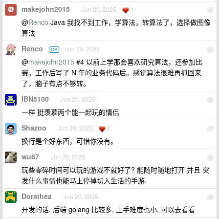
makejohn2015
Jun 20, 2025
1
4
@
Renco
Java 我找不到工作，学算法，转算法了，选择做图像
算法
Renco
Jun 20, 2025
OP
5
@
makejohn2015
#4 以前上学那会喜欢研究算法，还参加比
赛。工作后写了 N 年的业务代码后。感觉算法很难再抓回来
了，脑子有点不够转。
IBN5100
Jun 20, 2025
6
一样 挺羡慕两个能一起玩的情侣
Shazoo
Jun 20, 2025
2
7
换行是个好东西，可惜你没有。
wu67
Jun 20, 2025
8
玩些零碎时间可以玩的游戏不就好了? 能随时随地打开 并且 突
发什么事情也能马上停掉切入生活的手游.
Dorathea
Jun 20, 2025
9
开发的话, 后端 golang 比较多, 上手难度也小, 可以去看看