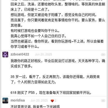
回来之后，洗澡，还要给她吹头发，整理啥的。等到真的休息躺
床上了，已经是十二点了。
想玩游戏，但是又被迫电子阳痿了，感觉没有自己的时间。
而且属于，你只要闲着就肯定有事情给你干的。要么家务，要么
其他事。
有时候打游戏也会要叫你干什么。
我真心觉得不如一个人自己住的日子。
当然也被逼过，像你所说，看到你玩游戏=不上进。所以会催着
你学习或者干什么。
zzboat0422
Jun 20, 2025
54
我跟你的路正好相反，毕业后就没打过游戏，天天各种学习，确
实成长了很多。
35 岁一过，看开了，反正再努力，该裁你还得裁，大趋势来
了，个人的努力显得如此无力。
618 刚买了 PS5 ，现在准备每天下班回家就躺平开玩。
moridisa
Jun 20, 2025
2
55
不好意思兄弟, 我来秀一下优越感