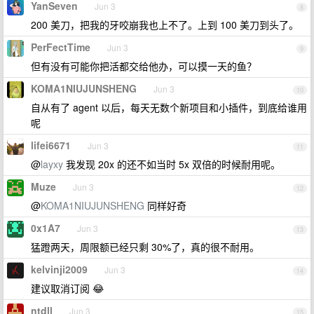
YanSeven
Jun 3
8
200 美刀，把我的牙咬崩我也上不了。上到 100 美刀到头了。
PerFectTime
Jun 3
9
但有没有可能你把活都交给他办，可以摸一天的鱼？
KOMA1NIUJUNSHENG
Jun 3
10
自从有了 agent 以后，每天无数个新项目和小插件，到底给谁用
呢
lifei6671
Jun 3
11
@
layxy
我发现 20x 的还不如当时 5x 双倍的时候耐用呢。
Muze
Jun 3
12
@
KOMA1NIUJUNSHENG
同样好奇
0x1A7
Jun 3
13
猛蹬两天，周限额已经只剩 30%了，真的很不耐用。
kelvinji2009
Jun 3
14
建议取消订阅 😂
ntdll
Jun 3
15