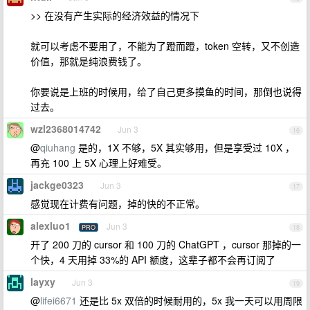
>> 在没有产生实际的经济效益的情况下
就可以考虑不要用了，不能为了蹬而蹬，token 空转，又不创造
价值，那就是纯浪费钱了。
你要说是上班的时候用，给了自己更多摸鱼的时间，那倒也说得
过去。
wzl2368014742
Jun 3
16
@
qiuhang
是的，1X 不够，5X 其实够用，但是享受过 10X ，
再充 100 上 5X 心理上好难受。
jackge0323
Jun 3
17
感觉现在计费有问题，掉的快的不正常。
alexluo1
Jun 3
PRO
18
开了 200 刀的 cursor 和 100 刀的 ChatGPT ，cursor 那掉的一
个快，4 天用掉 33%的 API 额度，这辈子都不会再订阅了
layxy
Jun 3
19
@
lifei6671
还是比 5x 双倍的时候耐用的，5x 我一天可以用周限