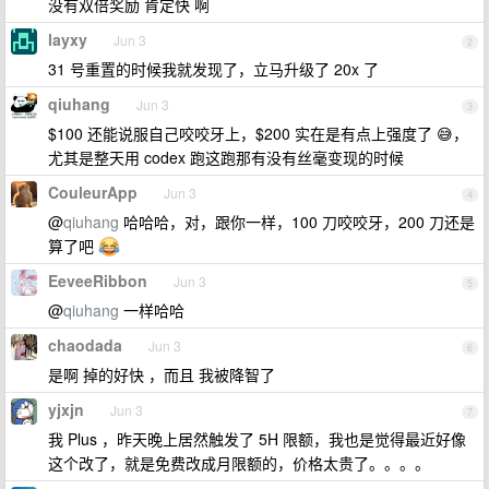
没有双倍奖励 肯定快 啊
layxy
Jun 3
2
31 号重置的时候我就发现了，立马升级了 20x 了
qiuhang
Jun 3
3
$100 还能说服自己咬咬牙上，$200 实在是有点上强度了 😅，
尤其是整天用 codex 跑这跑那有没有丝毫变现的时候
CouleurApp
Jun 3
4
@
qiuhang
哈哈哈，对，跟你一样，100 刀咬咬牙，200 刀还是
算了吧
EeveeRibbon
Jun 3
5
@
qiuhang
一样哈哈
chaodada
Jun 3
6
是啊 掉的好快 ，而且 我被降智了
yjxjn
Jun 3
7
我 Plus ，昨天晚上居然触发了 5H 限额，我也是觉得最近好像
这个改了，就是免费改成月限额的，价格太贵了。。。。