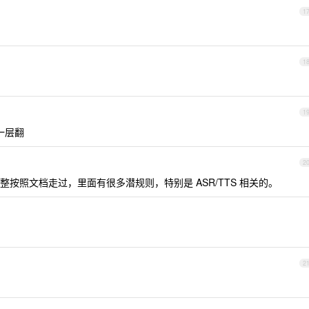
1
1
1
层一层翻
2
按照文档走过，里面有很多潜规则，特别是 ASR/TTS 相关的。
2