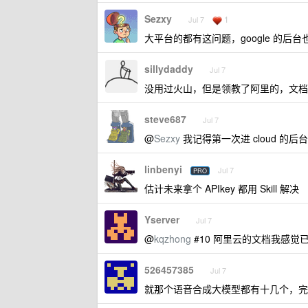
Sezxy
1
Jul 7
大平台的都有这问题，google 的后台
sillydaddy
Jul 7
没用过火山，但是领教了阿里的，文档
steve687
Jul 7
@
Sezxy
我记得第一次进 cloud 的
linbenyi
Jul 7
PRO
估计未来拿个 APIkey 都用 Skill 解决
Yserver
Jul 7
@
kqzhong
#10 阿里云的文档我感觉
526457385
Jul 7
就那个语音合成大模型都有十几个，完