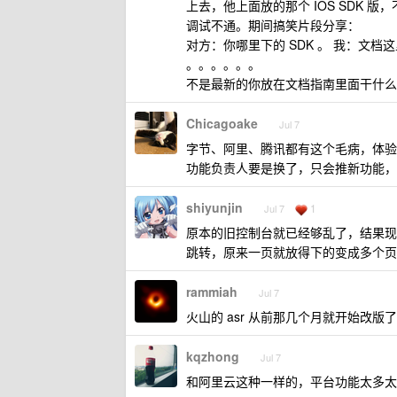
上去，他上面放的那个 IOS SDK 
调试不通。期间搞笑片段分享：
对方：你哪里下的 SDK 。 我：文
。。。。。。
不是最新的你放在文档指南里面干什么
Chicagoake
Jul 7
字节、阿里、腾讯都有这个毛病，体验
功能负责人要是换了，只会推新功能，
shiyunjin
1
Jul 7
原本的旧控制台就已经够乱了，结果现
跳转，原来一页就放得下的变成多个页
rammiah
Jul 7
火山的 asr 从前那几个月就开始改版
kqzhong
Jul 7
和阿里云这种一样的，平台功能太多太