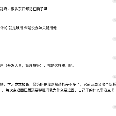
2
乱麻，很多东西都记在脑子里
2
样设计的 就是难用 但是没办法只能用他
2
2
户（开发人员，管理员等），都是这样难用的。
3
糟，学习成本极高，最绝的是我刚熟悉的差不多了，它前两周又出个新版
了。。每次点退回旧版还要弹框问我为什么要退回，自己干的什么事没点 B
3