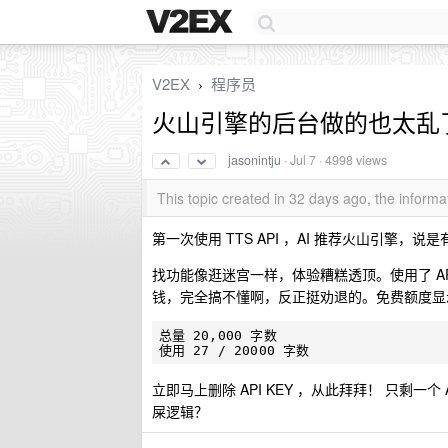
V2EX
程序员
›
火山引擎的后台做的也太乱
jasonintju
·
Jul 7
· 4998 views
This topic created in 32 days ago, the infor
第一次使用 TTS API ，AI 推荐火山引擎
找功能像逛迷宫一样，体验糟糕透顶。使用了 AP
钱，完全搞不懂啊，反正挺劝退的。免费额度显
总量 20,000 字数

立即马上删除 API KEY ，从此拜拜！ 只剩一
屎逻辑？