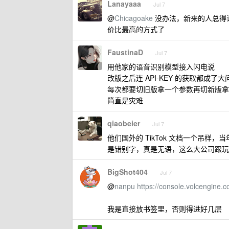
Lanayaaa
Jul 7
@
Chicagoake
没办法，新来的人总得
价比最高的方式了
FaustinaD
Jul 7
用他家的语音识别模型接入闪电说
改版之后连 API-KEY 的获取都成了大
每次都要切旧版拿一个参数再切新版拿
简直是灾难
qiaobeier
Jul 7
他们国外的 TikTok 文档一个吊样，当
是错别字，真是无语，这么大公司跟玩
BigShot404
Jul 7
@
nanpu
https://console.volcengine.
我是直接放书签里，否则得进好几层