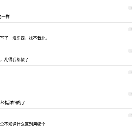
1
也一样
1
写了一堆东西，找不着北。
1
后台，乱得我都傻了
1
1
已经挺详细的了
1
全不知道什么区别用哪个