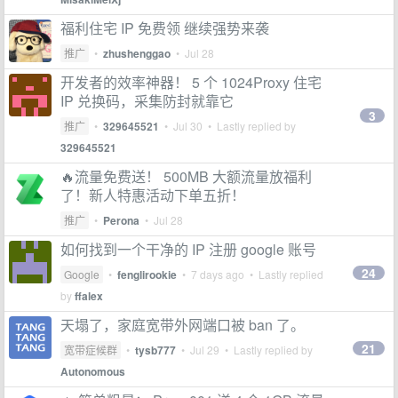
福利住宅 IP 免费领 继续强势来袭
推广
•
zhushenggao
•
Jul 28
开发者的效率神器！ 5 个 1024Proxy 住宅
IP 兑换码，采集防封就靠它
3
推广
•
329645521
•
Jul 30
• Lastly replied by
329645521
🔥流量免费送！ 500MB 大额流量放福利
了！新人特惠活动下单五折！
推广
•
Perona
•
Jul 28
如何找到一个干净的 IP 注册 google 账号
24
Google
•
fenglirookie
•
7 days ago
• Lastly replied
by
ffalex
天塌了，家庭宽带外网端口被 ban 了。
21
宽带症候群
•
tysb777
•
Jul 29
• Lastly replied by
Autonomous