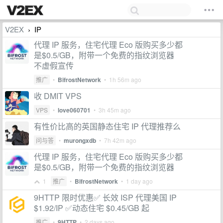
V2EX
IP
›
代理 IP 服务，住宅代理 Eco 版购买多少都
是$0.5/GB，附带一个免费的指纹浏览器
不虚假宣传
推广
•
BifrostNetwork
•
1h 56m ago
收 DMIT VPS
VPS
•
love060701
•
3h 45m ago
有性价比高的英国静态住宅 IP 代理推荐么
问与答
•
murongxdb
•
7h 42m ago
代理 IP 服务，住宅代理 Eco 版购买多少都
是$0.5/GB，附带一个免费的指纹浏览器
1
推广
•
BifrostNetwork
•
1 day ago
9HTTP 限时优惠✅ 长效 ISP 代理美国 IP
$1.92/IP ✅动态住宅 $0.45/GB 起
推广
•
9HTTP
•
2 days ago