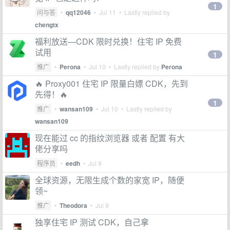
1
问与答
•
qq12046
•
Jul 11
• Lastly replied by
chengtx
福利放送—CDK 限时兑换！住宅 IP 免费
试用
1
推广
•
Perona
•
Jul 10
• Lastly replied by
Perona
🔥 Proxy001 住宅 IP 限量白嫖 CDK，先到
先得！🔥
1
推广
•
wansan109
•
Jul 10
• Lastly replied by
wansan109
现在能过 cc 的指纹浏览器 或者 配置 有大
佬分享吗
程序员
•
eedh
•
Jul 9
全球资源，无限生成个数的家宽 IP，随便
领~
推广
•
Theodora
•
Jul 9
独享住宅 IP 测试 CDK，自己拿