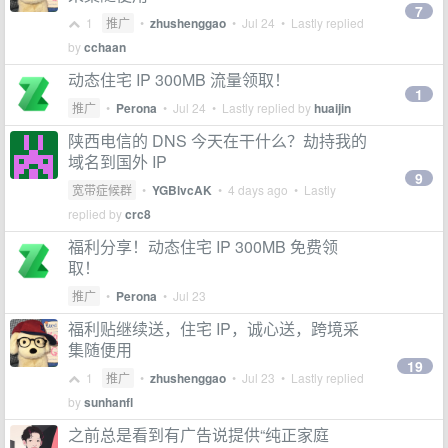
7
1
推广
•
zhushenggao
•
Jul 24
• Lastly replied
by
cchaan
动态住宅 IP 300MB 流量领取！
1
推广
•
Perona
•
Jul 24
• Lastly replied by
huaijin
陕西电信的 DNS 今天在干什么？劫持我的
域名到国外 IP
9
宽带症候群
•
YGBlvcAK
•
4 days ago
• Lastly
replied by
crc8
福利分享！动态住宅 IP 300MB 免费领
取！
推广
•
Perona
•
Jul 23
福利贴继续送，住宅 IP，诚心送，跨境采
集随便用
19
1
推广
•
zhushenggao
•
Jul 23
• Lastly replied
by
sunhanfl
之前总是看到有广告说提供“纯正家庭