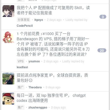
我把个人 IP 配图做成了可复用的 Skill，读
者终于能记住我是谁
3
分享发现
•
itgoyo
•
2 days ago
• Lastly replied by
CodePencil
1 个月前花费 >¥1000 买了一台
Bandwagon 的 VPS, 搭的梯子用了刚好一
个月 IP 被墙了. 话说如果等一阵子的话 IP
会有解封的可能吗, 还是说只能另外花 8 刀
20
左右换个新 IP 了? 各位遇到过的来说说?
VPS
•
youmoo
•
2 days ago
• Lastly replied by
leadfast
提前送点纯净家宽 IP，全球自提资源，质
量包好😑
推广
•
Theodora
•
3 days ago
每日一送，双 isp 独享住宅 IP， chatgpt
codex 出海随便用
推广
•
zhushenggao
•
3 days ago