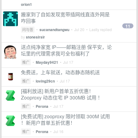
orion1
搬家到了自如发现宽带插网线直连外网是
咋回事
11
问与答
•
sucanandtangwu
•
Jul 20
• Lastly replied
by
stonesirsir
送点纯净家宽 IP——邮箱注册 保平安，论
坛里的代理需求我可全包福利了
推广
•
Mayday9421
•
Jul 17
免费送，上车就送，动态静态随机送
推广
•
loving29cn
•
Jul 17
[福利放送] 新用户首单五折优惠！
Zooproxy 动态住宅 IP 300MB 试用 ！
推广
•
Perona
•
Jul 17
[免费试用] zooproxy 限时领取 300M 试用
！新用户首单五折优惠！
推广
•
Perona
•
Jul 16