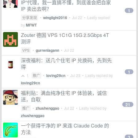
IP”代理，我一直搞不懂，到底谁会把自家
IP 卖出去啊？
1
分享发现
•
winglight2016
•
Jul 22
• Lastly replied
by
MFWT
Zouter 德国 VPS 1C1G 15G 2.5Gbps 4T
测评
VPS
•
gurrenlagann
•
Jul 22
深夜福利：送几个住宅 IP 兑换码，先到先
得
1
1
推广
•
loving29cn
•
Jul 23
• Lastly replied by
loving29cn
福利贴：满血纯净住宅 IP 体验装，诚信
送，自取
21
推广
•
zhushenggao
•
Jul 22
• Lastly replied by
zhushenggao
一个获得干净的 IP 来连 Claude Code 的
方法
3