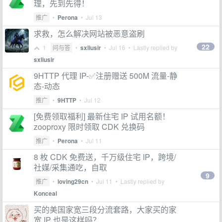
理，先到先得！
推广
•
Perona
•
Jul 13
求救，怎么解决网站被恶意盗刷
22
1
问与答
•
sxliusir
•
Jul 16
• Lastly replied by
sxliusir
9HTTP 代理 IP-✅注册赠送 500M 流量-静
态-动态
推广
•
9HTTP
•
Jul 12
[免费领取福利] 最新住宅 IP 试用名额！
zooproxy 限时领取 CDK 兑换码
推广
•
Perona
•
Jul 11
8 枚 CDK 免费送，千万级住宅 IP，跨境/
社媒/采集通吃，自取
9
推广
•
loving29cn
•
Jul 11
• Lastly replied by
Konceal
买的美国家宽三段分流套路，大家买的家
宽 IP 也是这样吗？