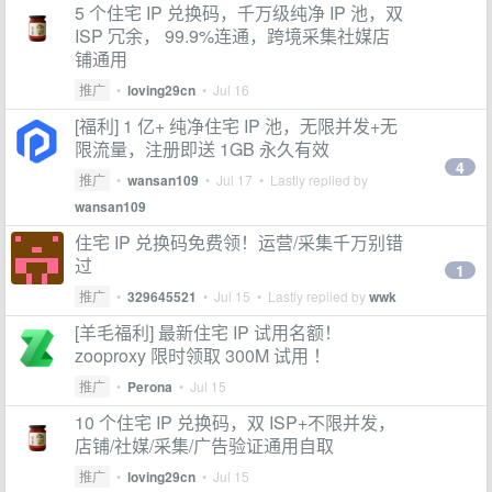
5 个住宅 IP 兑换码，千万级纯净 IP 池，双
ISP 冗余， 99.9%连通，跨境采集社媒店
铺通用
推广
•
loving29cn
•
Jul 16
[福利] 1 亿+ 纯净住宅 IP 池，无限并发+无
限流量，注册即送 1GB 永久有效
4
推广
•
wansan109
•
Jul 17
• Lastly replied by
wansan109
住宅 IP 兑换码免费领！运营/采集千万别错
过
1
推广
•
329645521
•
Jul 15
• Lastly replied by
wwk
[羊毛福利] 最新住宅 IP 试用名额！
zooproxy 限时领取 300M 试用 ！
推广
•
Perona
•
Jul 15
10 个住宅 IP 兑换码，双 ISP+不限并发，
店铺/社媒/采集/广告验证通用自取
推广
•
loving29cn
•
Jul 15