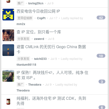
推广
•
loving29cn
•
Jul 9
西安电信今日收回公网 IP
42
宽带症候群
•
CnpPt
•
Jul 17
• Lastly replied by
mm2x
查 IP 定位，别只看一个库
分享发现
•
zawerd
•
Jul 8
避雷 CMLink 的无忧行 Gogo China 数据
卡
10
分享发现
•
taichi233
•
Jul 9
• Lastly replied by
titanium98118
IP 保熟！两块钱斤🍉，人人可领，纯净 住
宅 双 ISP 。
3
推广
•
Theodora
•
Jul 9
• Lastly replied by
Theodora
纯福利，送海外住宅 IP 测试 CDK，先到
先得
6