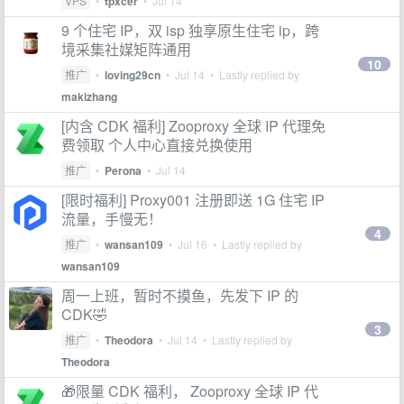
VPS
•
tpxcer
•
Jul 14
9 个住宅 IP，双 isp 独享原生住宅 ip，跨
境采集社媒矩阵通用
10
推广
•
loving29cn
•
Jul 14
• Lastly replied by
makizhang
[内含 CDK 福利] Zooproxy 全球 IP 代理免
费领取 个人中心直接兑换使用
推广
•
Perona
•
Jul 14
[限时福利] Proxy001 注册即送 1G 住宅 IP
流量，手慢无！
4
推广
•
wansan109
•
Jul 16
• Lastly replied by
wansan109
周一上班，暂时不摸鱼，先发下 IP 的
CDK🤣
3
推广
•
Theodora
•
Jul 14
• Lastly replied by
Theodora
🎁限量 CDK 福利， Zooproxy 全球 IP 代