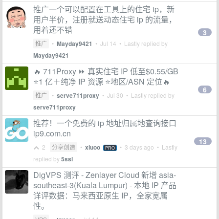
推广一个可以配置在工具上的住宅 ip，新
用户半价，注册就送动态住宅 ip 的流量，
用着还不错
3
推广
•
Mayday9421
•
Jul 14
• Lastly replied by
Mayday9421
🔥 711Proxy ⏩ 真实住宅 IP 低至$0.55/GB
⭐1 亿＋纯净 IP 资源 ⭐地区/ASN 定位🔥
6
推广
•
serve711proxy
•
Jul 30
• Lastly replied by
serve711proxy
推荐！一个免费的 ip 地址归属地查询接口
ip9.com.cn
13
2
分享创造
•
xiuoo
•
3 days ago
• Lastly
PRO
replied by
5ssl
DigVPS 测评 - Zenlayer Cloud 新增 asia-
southeast-3(Kuala Lumpur) - 本地 IP 产品
详评数据：马来西亚原生 IP，全家宽属
性。