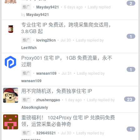
2
推广
•
Mayday9421
•
6 days ago
• Lastly replied
by
Mayday9421
专业住宅 IP 免费送，跨境采集爬虫适用，
3.8/GB 起
1
推广
•
loving29cn
•
Jul 30
• Lastly replied by
LeeWish
Proxy001 住宅 IP， 1GB 免费流量，永不
过期
1
推广
•
wansan109
•
Jul 31
• Lastly replied by
wansan109
用不完随机送，免费独享住宅 IP
23
推广
•
zhushenggao
•
1 day ago
• Lastly replied by
Absofknglutely
重磅福利！ 1024Proxy 住宅 IP 兑换码免费
领，运营采集必备神奇
1
推广
•
329645521
•
Jul 30
• Lastly replied by