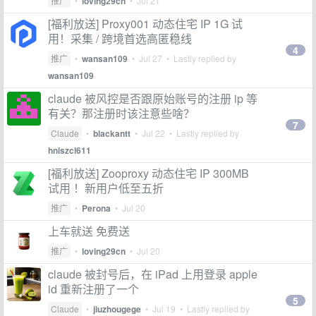
推广
•
loving29cn
•
Jul 21
[福利放送] Proxy001 动态住宅 IP 1G 试
用！采集 / 跨境首选高匿稳线
4
推广
•
wansan109
•
Jul 27
• Lastly replied by
wansan109
claude 被风控是否跟原始账号的注册 ip 等
有关？那注册时该注意些啥？
7
Claude
•
blackantt
•
Jul 22
• Lastly replied by
hnlszcl611
[福利放送] Zooproxy 动态住宅 IP 300MB
试用 ！新用户低至五折
推广
•
Perona
•
Jul 20
上车就送 免费送
推广
•
loving29cn
•
Jul 20
claude 被封号后，在 iPad 上用登录 apple
id 重新注册了一个
5
Claude
•
jiuzhougege
•
Jul 19
• Lastly replied by