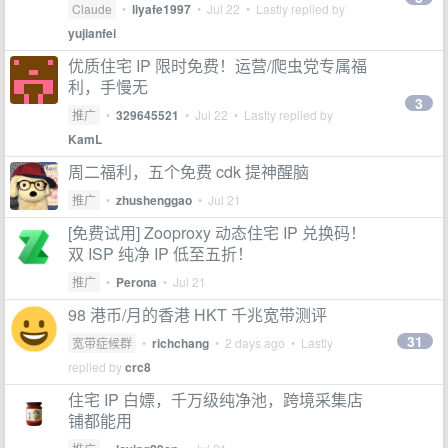
Claude
•
liyafe1997
•
Jul 22
• Lastly replied by
yujianfei
优质住宅 IP 限时免费！运营/爬虫党专属福
利，手慢无
3
推广
•
329645521
•
Jul 22
• Lastly replied by
KamL
周二福利，五个免费 cdk 提神醒脑
推广
•
zhushenggao
•
Jul 21
[免费试用] Zooproxy 动态住宅 IP 兑换码！
双 ISP 纯净 IP 低至五折！
推广
•
Perona
•
Jul 21
98 港币/月的香港 HKT 千兆宽带测评
31
宽带症候群
•
richchang
•
2 days ago
• Lastly
replied by
crc8
住宅 IP 白嫖，千万级纯净池，跨境采集店
铺都能用