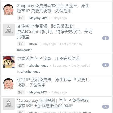
Zooproxy 免费送动态住宅 IP 流量，原生
独享 IP 只要几块钱，先试后用
推广
•
Mayday9421
•
3 days ago
🔥住宅 IP 免费领，跨境/采集/爬
虫/AI/Codex 均可用，纯净长效稳定，全场
景覆盖
9
推广
•
0livia
•
3 days ago
• Lastly replied by
fankcoder
继续送住宅 IP 流量，用不完随便送
4
推广
•
zhushenggao
•
3 days ago
• Lastly replied
by
zhushenggao
住宅 IP 接着免费送，原生独享 IP 只要几
块钱，先试后用
推广
•
Mayday9421
•
4 days ago
🚀Zooproxy 每日福利 | 住宅 IP 免费领取 |
静态 ISP 五折优惠低至$0.90/IP
5
推广
•
0livia
•
3 days ago
• Lastly replied by
0livia