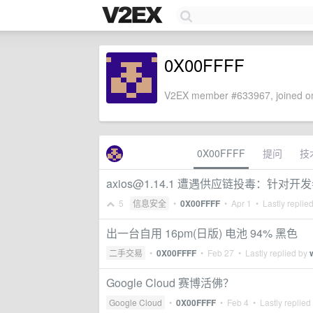
0X00FFFF
V2EX member #633967, joined on
0X00FFFF
提问
技
axios@1.14.1
遭遇供应链投毒：针对开发者及
5
信息安全
•
0X00FFFF
•
Apr 1
• Lastly replie
出一台自用 16pm(日版) 电池 94% 黑色
二手交易
•
0X00FFFF
•
Feb 27
• Lastly replied by
Google Cloud 赛博活佛？
Google Cloud
•
0X00FFFF
•
Feb 4
• Lastly replied