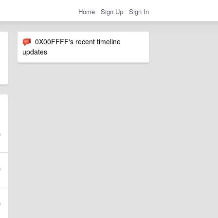
Home
Sign Up
Sign In
0X00FFFF's recent timeline
updates