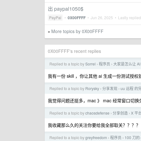
出 paypal1050$
PayPal
•
0X00FFFF
•
Jun 26, 2025
• Lastly replie
More topics by 0X00FFFF
»
0X00FFFF's recent replies
Replied to a topic by
Sorrel
程序员
大家是怎么让 A
›
›
我有一份 skill ，你让其他 ai 生成一份测试授
Replied to a topic by
Rorysky
分享发现
uu 远程 
›
›
我觉得问题还挺多，mac 》 mac 经常窗口
Replied to a topic by
chaosdefense
分享创造
X 
›
›
我收藏那么久的关注你要给我全部取关？？？？
Replied to a topic by
greyfreedom
程序员
100 刀的 
›
›