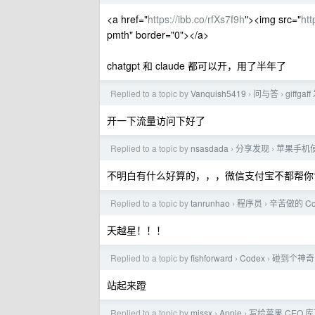
<a href="
https://ibb.co/rfXs7f9h
"><img src="
ht
pmth" border="0"></a>
chatgpt 和 claude 都可以开，用了半年了
Replied to a topic by
Vanquish5419
问与答
giffg
›
›
开一下流量访问下好了
Replied to a topic by
nsasdada
分享发现
苹果手机
›
›
不明白有什么好算的，，，微信支付宝不都帮你
Replied to a topic by
tanrunhao
程序员
辛苦做的 C
›
›
天越星！！！
Replied to a topic by
fishforward
Codex
碰到个神奇的
›
›
站起来蹬
Replied to a topic by
missx
Apple
写给苹果 CEO 
›
›