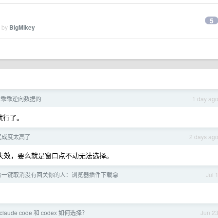
5
d by
BigMikey
I 乖乖逆向数据的
1 day ag
权就行了。
的完成度太高了
2 days ag
切换失效，要么就是窗口点不动无法选择。
平台一键取消没有回关你的人：浏览器插件下载😁
Jul 
claude code 和 codex 如何选择？
Jun 2