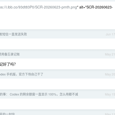
tps://i.ibb.co/93dt83P0/SCR-20260623-pmth.png
" alt="SCR-20260623-
aff 发短信一直发送失败
Jun 1
使用备忘录记账
May 2
记好了吗？
odex 手机版，官方下场自己干了
May 2
事： Codex 的剩余额度一直显示 100%，怎么用都不减
May 1
库克的一封信
May 1