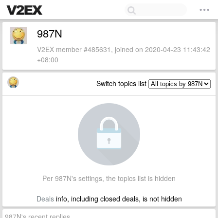
987N
V2EX member #485631, joined on 2020-04-23 11:43:42
+08:00
Switch topics list
Per 987N's settings, the topics list is hidden
Deals
info, including closed deals, is not hidden
987N's recent replies