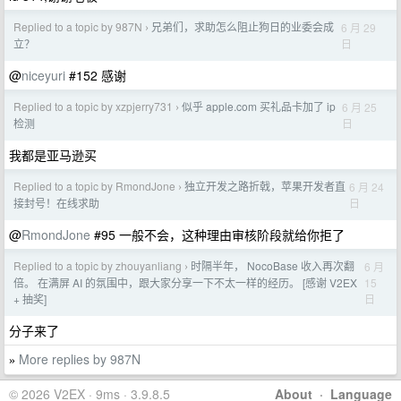
Replied to a topic by 987N
兄弟们，求助怎么阻止狗日的业委会成
6 月 29
›
日
立？
@
niceyuri
#152 感谢
Replied to a topic by xzpjerry731
似乎 apple.com 买礼品卡加了 ip
6 月 25
›
日
检测
我都是亚马逊买
Replied to a topic by RmondJone
独立开发之路折戟，苹果开发者直
6 月 24
›
日
接封号！在线求助
@
RmondJone
#95 一般不会，这种理由审核阶段就给你拒了
Replied to a topic by zhouyanliang
时隔半年， NocoBase 收入再次翻
6 月
›
15
倍。 在满屏 AI 的氛围中，跟大家分享一下不太一样的经历。 [感谢 V2EX
日
+ 抽奖]
分子来了
More replies by 987N
»
© 2026 V2EX · 9ms · 3.9.8.5
About
·
Language