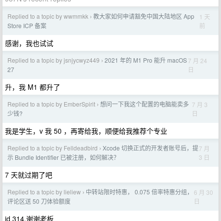
Replied to a topic by wwmmkk
教大家如何申请豁免中国大陆地区 App
1 天
›
前
Store ICP 备案
感谢，我也试试
Replied to a topic by jsnjycwyz449
2021 年的 M1 Pro 能升 macOS
7 月 24
›
日
27
升，我 M1 都升了
Replied to a topic by EmberSpirit
想问一下我这个配置的电脑能卖多
7 月 3
›
日
少钱?
我是学生，v 我 50 ，再寄给我，顺便给我推荐个专业
Replied to a topic by Felldeadbird
Xcode 切换正式的开发者账号后，提
7 月
›
3 日
示 Bundle Identifier 已被注册，如何解决？
7 天就过期了吧
Replied to a topic by lieliew
中转站限时特惠， 0.075 倍率特惠分组，
6 月 30
›
日
评论区送 50 刀体验额度
id 314,谢谢老板