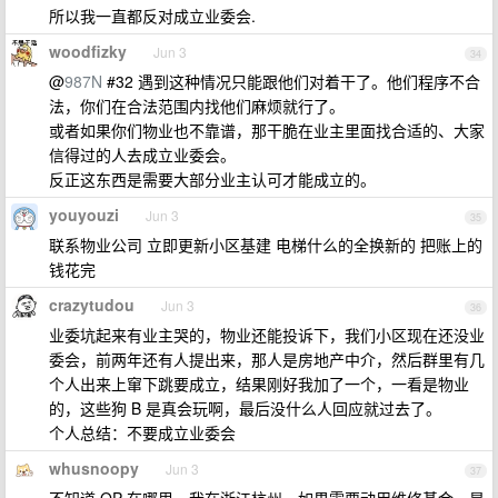
所以我一直都反对成立业委会.
woodfizky
Jun 3
34
@
987N
#32 遇到这种情况只能跟他们对着干了。他们程序不合
法，你们在合法范围内找他们麻烦就行了。
或者如果你们物业也不靠谱，那干脆在业主里面找合适的、大家
信得过的人去成立业委会。
反正这东西是需要大部分业主认可才能成立的。
youyouzi
Jun 3
35
联系物业公司 立即更新小区基建 电梯什么的全换新的 把账上的
钱花完
crazytudou
Jun 3
36
业委坑起来有业主哭的，物业还能投诉下，我们小区现在还没业
委会，前两年还有人提出来，那人是房地产中介，然后群里有几
个人出来上窜下跳要成立，结果刚好我加了一个，一看是物业
的，这些狗 B 是真会玩啊，最后没什么人回应就过去了。
个人总结：不要成立业委会
whusnoopy
Jun 3
37