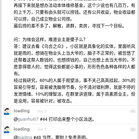
再接下来就是想办法动本体维修基金，这个少说也有几百万，有
的上千万，只要有由头就可以捞钱。还有公共收益，物业收益都
可以捞，自己成立物业公司捞。
最后捞的差不多了，解散，退群，卖房，寻找下一个目标。
问：为啥会这样，难道业主是傻子么？
答：建议去看《乌合之众》，小区就是具象化的实体，里面听风
就是雨的，想骑在物业头上当大爷的，脑子不正常的，被忽悠了
还帮着这帮人数钱的，也想捞钱的，自己也想上去当大爷的，不
愿意得罪人的，觉得这些都是小事的，形形色色各种各样的人都
有。
经过我研究，60%的人属于观望派，事不关己高高挂起、30%的
容易引导型，容易被洗脑带节奏，分不清对错利弊，就是不停的
发泄情绪、10%的理智派，在群里讲道理，属于高素质业主，但
是没用，容易被针对，被攻击。
loading
Jun 3
49
@
guanhui07
#44 打印出来整个小区派送。
loading
Jun 3
50
@
loading
#49 当然，要附上免责声明。