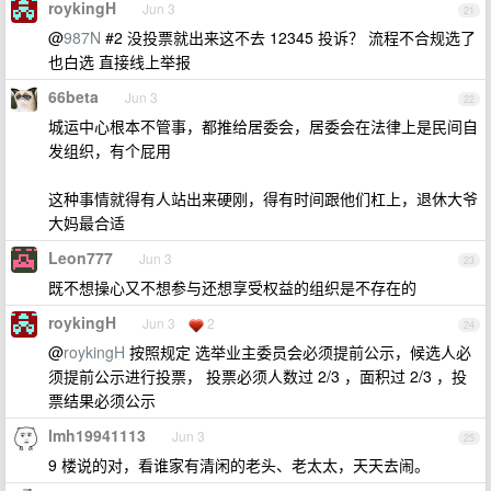
roykingH
Jun 3
21
@
987N
#2 没投票就出来这不去 12345 投诉？ 流程不合规选了
也白选 直接线上举报
66beta
Jun 3
22
城运中心根本不管事，都推给居委会，居委会在法律上是民间自
发组织，有个屁用
这种事情就得有人站出来硬刚，得有时间跟他们杠上，退休大爷
大妈最合适
Leon777
Jun 3
23
既不想操心又不想参与还想享受权益的组织是不存在的
roykingH
Jun 3
2
24
@
roykingH
按照规定 选举业主委员会必须提前公示，候选人必
须提前公示进行投票， 投票必须人数过 2/3 ，面积过 2/3 ，投
票结果必须公示
lmh19941113
Jun 3
25
9 楼说的对，看谁家有清闲的老头、老太太，天天去闹。