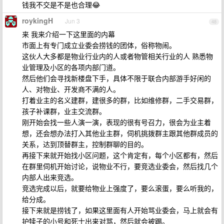
钱我不交是不是也合理😂
roykingH
Jun 3
48
来 我来介绍一下这里面的内幕
市面上有专门成立业委会捞钱的团体，俗称物闹。
这伙人大多都是物业行业内的人或者物管相关行业的人 熟悉物
业管理及小区的各项内部门道。
然后他们会寻找新楼盘下手，具体不限于联合内部游手好闲的
人、对物业、开发商不满的人。
打着业主的名义建群，建很多的群，比如维修群，二手交易群，
孩子补课群，业主交流群。
刚开始会找一些人演一演，表现的很有号召力，很会为业主着
想，还会想办法打入其他业主群，伺机挑拨群主跟其他群成员的
关系，达到顶替群主，控制群聊的目的。
再接下来就开始找小区问题，这个肯定有，每个小区都有，然后
在群里伺机开始讨论，说物业不行，要竞选业委会，然后找几个
内部人出来竞选。
竞选完成以后，就要给物业上强度了，要么滚蛋，要么听我的，
给分成。
接下来就是捞钱了，如果这里面有人开始骂业委会，马上就会有
护犊子的小号和死士出来对骂，然后就会被踢。