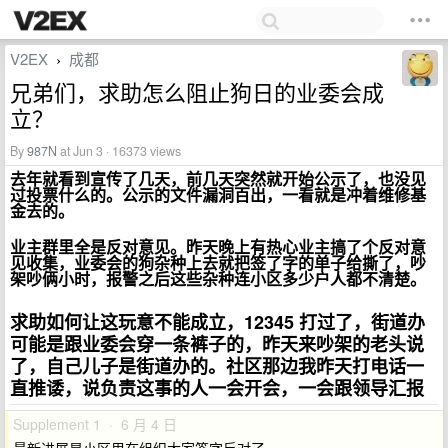
V2EX
成都
›
兄弟们，求助怎么阻止狗日的业委会成
立？
By
987N
at Jun 3 · 16373 views
去年就看到宣传了几天，前几天突然就开始公示了，也没见
过投票什么的。公示的文件漏洞百出，一看就是冲着维修基
金去的。
业主群里全是反对意见。昨天晚上有热心业主搞了个反对意
见收集，业委会的狗杂种上去就把签了字的单子给撕了，吵
架吵俩小时，报警之后这些杂种连小区多少户人都不清楚。
求助如何让这玩意不能成立，12345 打过了，街道办
可能是跟业委会穿一条裤子的，昨天来吵架的老头说
了，自己儿子是街道办的。社区那边我昨天打电话一
直推诿，说负责这事的人一会开会，一会跟领导汇报
Supplement 1 · 6 月 4 日