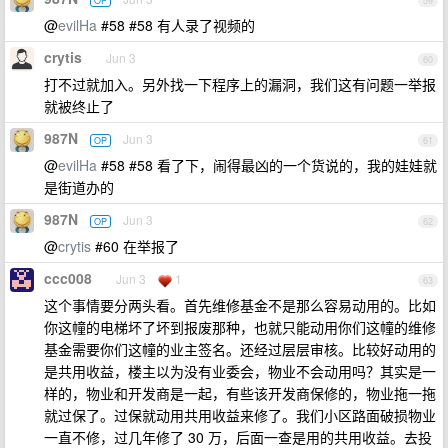
OP
59
@
evilHa
#58 #58 有人录了视频的
crytis
Jun 3
60
打不过就加入。另外找一下程序上的漏洞，我们这有问题一举报
就被终止了
987N
Jun 3
OP
61
@
evilHa
#58 #58 看了下，闹得最凶的一个货说的，我的娃娃就
是街道办的
987N
Jun 3
OP
62
@
crytis
#60 在举报了
ccc008
Jun 3
1
63
这个事情要分两头看。首先维修基金不是那么容易动用的。比如
你这幢的电梯坏了坏到报废那种，也就只能动用你们这幢的维修
基金需要你们这幢的业主签名。还经过层层审核。比较好动用的
是共用收益，楼主以为没有业委会，物业不会动用吗？其实是一
样的，物业和开发商是一起，有些该开发商保修的，物业拖一拖
就过保了。过保就动用共用收益来修了。我们小区路面破损物业
一直不修，过几年修了 30 万，后面一查是用的共用收益。去投