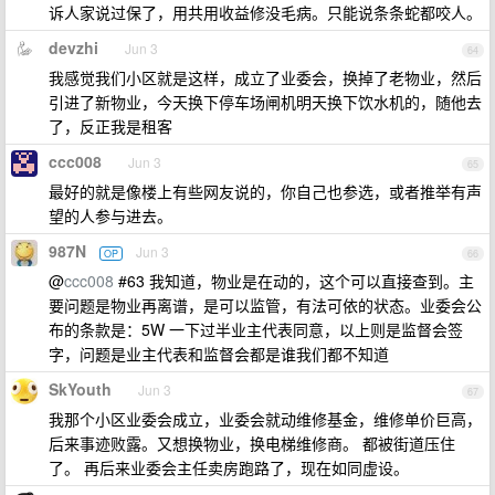
诉人家说过保了，用共用收益修没毛病。只能说条条蛇都咬人。
devzhi
Jun 3
64
我感觉我们小区就是这样，成立了业委会，换掉了老物业，然后
引进了新物业，今天换下停车场闸机明天换下饮水机的，随他去
了，反正我是租客
ccc008
Jun 3
65
最好的就是像楼上有些网友说的，你自己也参选，或者推举有声
望的人参与进去。
987N
Jun 3
OP
66
@
ccc008
#63 我知道，物业是在动的，这个可以直接查到。主
要问题是物业再离谱，是可以监管，有法可依的状态。业委会公
布的条款是：5W 一下过半业主代表同意，以上则是监督会签
字，问题是业主代表和监督会都是谁我们都不知道
SkYouth
Jun 3
67
我那个小区业委会成立，业委会就动维修基金，维修单价巨高，
后来事迹败露。又想换物业，换电梯维修商。 都被街道压住
了。 再后来业委会主任卖房跑路了，现在如同虚设。