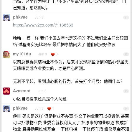
当然，这个行为会让自己多少产生点“神经质”或“心理问题”，自
己知道，忽略即可。
phkvae
Jun 3
11
https://www.v2ex.com/t/1168563
哈哈 一模一样 我们小区去年也是这样的 不过我们业主们比较团
结 过程确实无比艰辛 最后把事情闹大了 他们就只好作罢
my101du
Jun 3
3
12
以前总觉得原装物业不作为，后来才发现那些所谓的热心邻居天
天嚷嚷要成立业委会的，才是居心叵测。
无利不早起，看到热心肠的行为，首先打个问号：他图什么？
Azmeont
Jun 3
13
小区自治看来还真是个大问题
phkvae
Jun 3
1
14
@
IlIl
确实是这样 但是物业不办事 你交了物业费可以投诉他 甚至
可以拒缴物业费 业委会就权利太大了 把原来的物业驱逐 换成新
物业 直接动用维修基金 一下修电梯 一下修停车场 维修基金不知