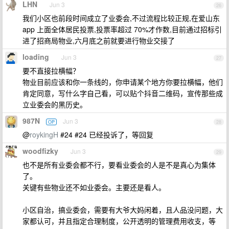
LHN
Jun 3
26
我们小区也前段时间成立了业委会,不过流程比较正规,在爱山东
app 上面全体居民投票,投票率超过 70%才作数,目前通过招标引
进了招商局物业,六月底之前就要进行物业交接了
loading
Jun 3
27
要不直接拉横幅？
物业目前应该和你一条线的，你申请某个地方你要拉横幅，他们
肯定同意，写什么字自己看，可以贴个抖音二维码，宣传那些成
立业委会的黑历史。
987N
Jun 3
OP
28
@
roykingH
#24 #24 已经投诉了，等回复
woodfizky
Jun 3
29
也不是所有业委会都不行，要看业委会的人是不是真心为集体
了。
关键有些物业还不如业委会。主要还是看人。
小区自治，搞业委会，需要有大爷大妈闲着，且人品没问题，大
家都认可，并且指定合理制度，公开透明的管理费用收支，等