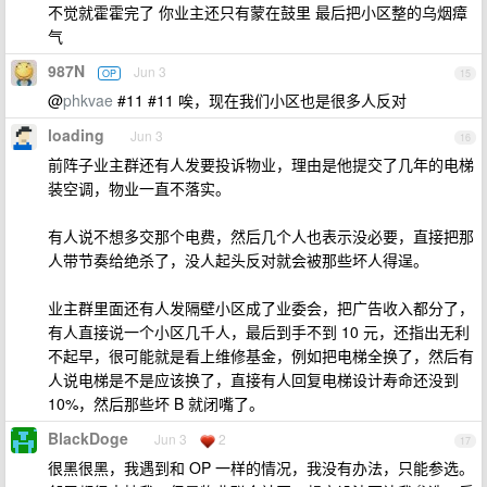
不觉就霍霍完了 你业主还只有蒙在鼓里 最后把小区整的乌烟瘴
气
987N
Jun 3
OP
15
@
phkvae
#11 #11 唉，现在我们小区也是很多人反对
loading
Jun 3
16
前阵子业主群还有人发要投诉物业，理由是他提交了几年的电梯
装空调，物业一直不落实。
有人说不想多交那个电费，然后几个人也表示没必要，直接把那
人带节奏给绝杀了，没人起头反对就会被那些坏人得逞。
业主群里面还有人发隔壁小区成了业委会，把广告收入都分了，
有人直接说一个小区几千人，最后到手不到 10 元，还指出无利
不起早，很可能就是看上维修基金，例如把电梯全换了，然后有
人说电梯是不是应该换了，直接有人回复电梯设计寿命还没到
10%，然后那些坏 B 就闭嘴了。
BlackDoge
Jun 3
2
17
很黑很黑，我遇到和 OP 一样的情况，我没有办法，只能参选。