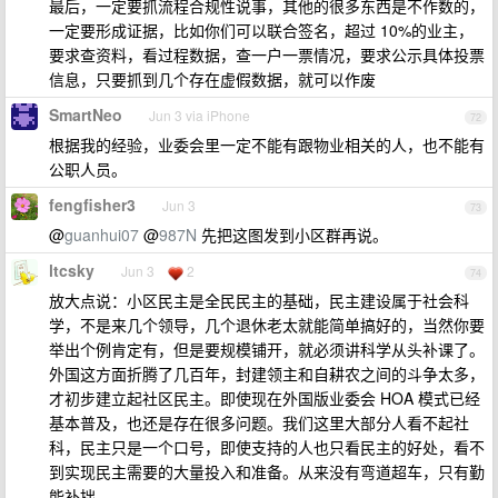
最后，一定要抓流程合规性说事，其他的很多东西是不作数的，
一定要形成证据，比如你们可以联合签名，超过 10%的业主，
要求查资料，看过程数据，查一户一票情况，要求公示具体投票
信息，只要抓到几个存在虚假数据，就可以作废
SmartNeo
Jun 3 via iPhone
72
根据我的经验，业委会里一定不能有跟物业相关的人，也不能有
公职人员。
fengfisher3
Jun 3
73
@
guanhui07
@
987N
先把这图发到小区群再说。
ltcsky
Jun 3
2
74
放大点说：小区民主是全民民主的基础，民主建设属于社会科
学，不是来几个领导，几个退休老太就能简单搞好的，当然你要
举出个例肯定有，但是要规模铺开，就必须讲科学从头补课了。
外国这方面折腾了几百年，封建领主和自耕农之间的斗争太多，
才初步建立起社区民主。即使现在外国版业委会 HOA 模式已经
基本普及，也还是存在很多问题。我们这里大部分人看不起社
科，民主只是一个口号，即使支持的人也只看民主的好处，看不
到实现民主需要的大量投入和准备。从来没有弯道超车，只有勤
能补拙。