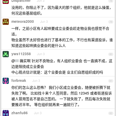
Dispatcher
Jun 3
78
没用的，你阻止不了，因为最大的那个组织，他就是这么操蛋，
何况这些基层组织。
meteora2000
Jun 3
79
一样，之前小区有人起哄要成立业委会赶走物业我也感觉不合
适，
物业虽然不太好但也进行了基本的工作，不行也有渠道投诉，谁
知道这些起哄搞业委会的是什么人
yws112358
Jun 3
80
@
IlIl
确实啊 针对不良物业，有人组织业委会 也一直搞不成，这
边是阻挠成立业委会
中心观点估计就是：这个业委会是 业主们自愿组织成的吗
forbreak
Jun 3
81
你们的怎么这么恐怖？ 我们小区成立业委会，随便被折腾下就
失败了啊。 比如找十来个人签同意，然后 12345 或者街道投诉
被人冒用签名不是自己签的。 一下就失败了，然后每次失败就
要推迟半年。 等在组织就再来一遍就行了。
zhanfu86
Jun 3
82