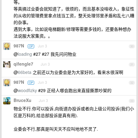
等。
等真搞过业委会就知道了，很烦的，而且基本没啥收入，象征性
的从收的管理费里拿点钱当工资，整天处理邻里矛盾和乱七八糟
的杂事。
遇到大事，比如说电梯翻新/修理等需要多钱的，还要各种想办
法说服大家集资。。
987N
Jun 3
OP
30
@
loading
#27 #27 我先问问物业
qifengle7
Jun 3
31
@
66beta
之前还以为业委会是为大家好的，看来水很深啊
987N
Jun 3
OP
32
@
woodfizky
#29 正经人哪会跑出来直接撕票吵架的
BruceXu
Jun 3
33
物业不行.你可以投诉,向街道办投诉或者向上级公司投诉(我们小
区是万科的,给总部投诉是真有用).
业委会不行,那真是叫天天不应叫地地不灵了.