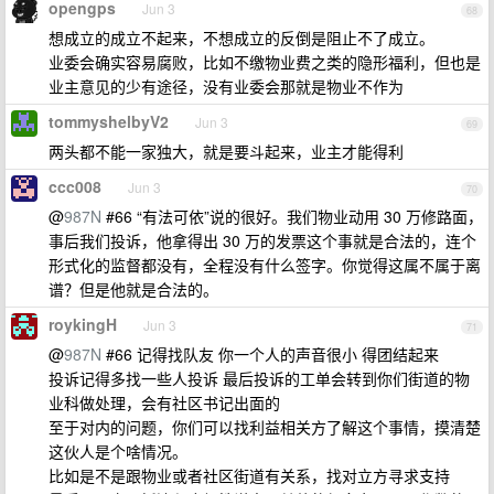
opengps
Jun 3
68
想成立的成立不起来，不想成立的反倒是阻止不了成立。
业委会确实容易腐败，比如不缴物业费之类的隐形福利，但也是
业主意见的少有途径，没有业委会那就是物业不作为
tommyshelbyV2
Jun 3
69
两头都不能一家独大，就是要斗起来，业主才能得利
ccc008
Jun 3
70
@
987N
#66 “有法可依”说的很好。我们物业动用 30 万修路面，
事后我们投诉，他拿得出 30 万的发票这个事就是合法的，连个
形式化的监督都没有，全程没有什么签字。你觉得这属不属于离
谱？但是他就是合法的。
roykingH
Jun 3
71
@
987N
#66 记得找队友 你一个人的声音很小 得团结起来
投诉记得多找一些人投诉 最后投诉的工单会转到你们街道的物
业科做处理，会有社区书记出面的
至于对内的问题，你们可以找利益相关方了解这个事情，摸清楚
这伙人是个啥情况。
比如是不是跟物业或者社区街道有关系，找对立方寻求支持