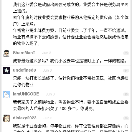
我们这业委会是政府出面强制成立的，业委会主任是税务局里面
上班的。
去年年底的时候业委会要求物业采购从他指定的供应商（某个体
户）上采购。
年初物业提出降费方案，目前业委会卡了半年，一直不给通过。
物业有点撑不下去的感觉，估计要让业委会得逞然后换成他指定
的物业入场了。
ShareManT
Jun 3
83
成都最近这么多吗？我们小区去年也是被盯上了，一样的套路。
undefined8
Jun 3
84
只能一块打市长热线了，估计你们物业不带社区玩，社区也想搞
走你们物业
IamUNICODE
Jun 3
85
我老家房子之前换物业，叫嚣物业不行，要小区自治和成立业委
会最凶的人后来扒出欠了 400 多个，你说呢。
dislazy2023
Jun 3
86
我就是干业委会的，每年物业费、停车位管理费都正常缴纳，而