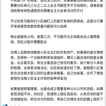
不知道 OP 在哪里，我在浙江杭州，如果需要动用维修基金，是
需要对应单元三分之二以上业主书面签字才可动用的，或者就是
消防等有绿色通道但也需要业主大会表决过的才行
不过也有可能你们小区被盯上的是开发商的质保金，这部分只要
开发商接受房屋有质量问题就可以动用
物业是服务公司，是第三方，不可能作为主体能去动上面两笔
钱，但在过程中需要配合
法理上说那些钱都是小区业主们的共有资产，如果真的是合理使
用，总得有一个分级机制来协调组织，理论上最合适的就是业委
会，业主委员会，有业主推选自己信任的委员，由少部分人来组
织梳理，全体表决做决议，社区和街道往好了想，是期望小区里
有合法合规大家认同的业委会来做事，自己也省事，往坏了想就
是想办法掏小区业主共有的各种资金池
如果是想把事搅黄，业委会成立需要各种公示公开的流程，如果
发现流程不对，向社区、街道和上级区县投诉，公务员怕的是不
合规被投诉，抓住对方的软肋，用自己合理合法的武器上就好了