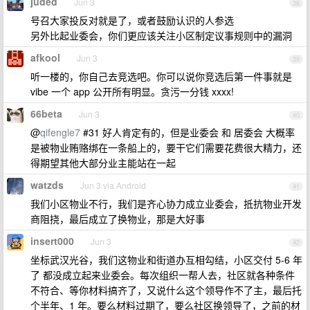
juded
Jun 3
38
号召大家投反对就是了，或者鼓励认识的人参选
另外比起业委会，你们更应该关注小区制定议事规则中的漏洞
afkool
Jun 3
39
听一楼的，你自己去竞选吧。你可以说你竞选后第一件事就是
vibe 一个 app 公开所有明显。贪污一分钱 xxxx!
66beta
Jun 3
40
@
qifengle7
#31 好人肯定有的，但是业委会 和 居委会 大概率
是被物业贿赂绑在一条船上的，要干它们需要花费很大精力，还
得期望其他大部分业主能站在一起
watzds
Jun 3 via Android
41
我们小区物业不行，我们是齐心协力成立业委会，抵抗物业开发
商阻挠，最后成立了换物业，那是大好事
insert000
Jun 3
42
坐标武汉光谷，我们这物业和街道办互相勾结，小区交付 5-6 年
了 都没成立起来业委会。每次组织一帮人去，社区就各种条件
不符合、等你材料搞齐了，又说什么这个领导作不了主，最后托
个半年、1 年。要么材料过期了，要么社区换领导了，之前的材