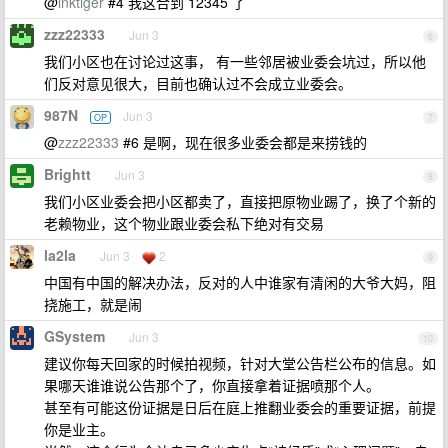
@
inktiger
#4 我这合到 12345 了
zzz22333
Jun 3
6
我们小区也在讨论过这事， 有一些邻居被业委会坑过，所以他
们反对意见很大，目前也确认过不会成立业委会。
987N
Jun 3
OP
7
@
zzz22333
#6 是啊，现在很多业委会都是来捞钱的
Brightt
Jun 3
8
我们小区业委会把小区都卖了，直接把原物业踢了，换了个新的
老赖物业，这个物业跟业委会私下绝对有交易
la2la
Jun 3
2
9
中国有中国的解决办法，反对的人中谁家有清闲的大爷大妈，阻
挠施工，就是闹
GSystem
Jun 3
10
建议你每天回家的时候拍视频，针对大堂公告栏公布的信息。如
果哪天谁谁说公告那个了，你直接拿着证据喷那个人。
甚至有可能这份证据是日后在庭上推翻业委会的重要证据，前提
你是业主。