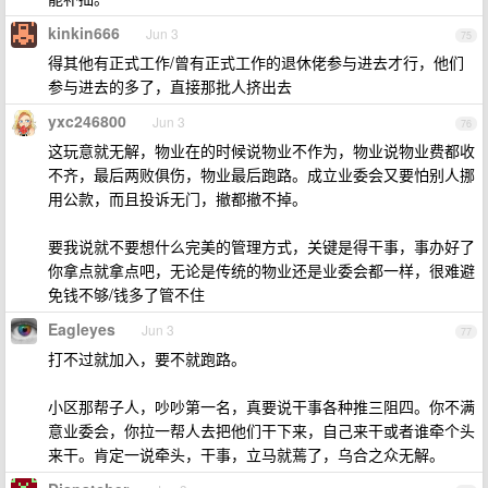
kinkin666
Jun 3
75
得其他有正式工作/曾有正式工作的退休佬参与进去才行，他们
参与进去的多了，直接那批人挤出去
yxc246800
Jun 3
76
这玩意就无解，物业在的时候说物业不作为，物业说物业费都收
不齐，最后两败俱伤，物业最后跑路。成立业委会又要怕别人挪
用公款，而且投诉无门，撤都撤不掉。
要我说就不要想什么完美的管理方式，关键是得干事，事办好了
你拿点就拿点吧，无论是传统的物业还是业委会都一样，很难避
免钱不够/钱多了管不住
Eagleyes
Jun 3
77
打不过就加入，要不就跑路。
小区那帮子人，吵吵第一名，真要说干事各种推三阻四。你不满
意业委会，你拉一帮人去把他们干下来，自己来干或者谁牵个头
来干。肯定一说牵头，干事，立马就蔫了，乌合之众无解。