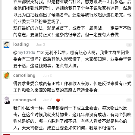
邻居都很支持我，但是物业联合社区，想方设法不让我参选。后
来他们找到城管帮忙，违规给我开了个单子说我家有违建，然后
以此为由把我踢出了候选名单。还没等我行政起诉流程走完，他
们业委会已经粉墨登场了。
现在最好的办法，就是监督了，或者下一届再战，一定要有不败
的意志，要坚持正义！这条路很辛苦，但一定要有人去做
loading
Jun 3
18
@
my101du
#12 无利不起早，哪有热心人啊，我业主群里问业
委会有工资吗？然后其他人就都懂了，大家都知道，业委会毕竟
要干活，这没钱的事，怎么有人搞。
carrotliang
Jun 3
19
得要求业委会成员有正式工作和收入来源，但是反过来看有正式
工作和收入来源没那么高的意愿去竞选业委会。
cnhongwei
Jun 3
1
20
我们小区也一样，每年都要闹一下成立业委会，每次物业也反
击，在这个时候我就支持物业，这几年都没有成功，有两个狗咬
狗总是好的，哪一方胜利了都不好。有些人看着不就是热心的
人，天天骂物业，成立业委会如何如何，我是不相信的。