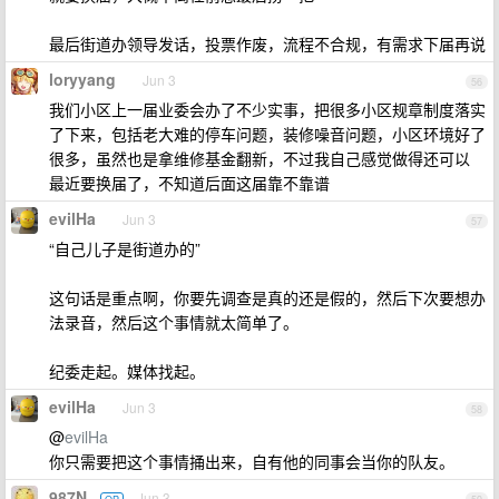
最后街道办领导发话，投票作废，流程不合规，有需求下届再说
loryyang
Jun 3
56
我们小区上一届业委会办了不少实事，把很多小区规章制度落实
了下来，包括老大难的停车问题，装修噪音问题，小区环境好了
很多，虽然也是拿维修基金翻新，不过我自己感觉做得还可以
最近要换届了，不知道后面这届靠不靠谱
evilHa
Jun 3
57
“自己儿子是街道办的”
这句话是重点啊，你要先调查是真的还是假的，然后下次要想办
法录音，然后这个事情就太简单了。
纪委走起。媒体找起。
evilHa
Jun 3
58
@
evilHa
你只需要把这个事情捅出来，自有他的同事会当你的队友。
987N
Jun 3