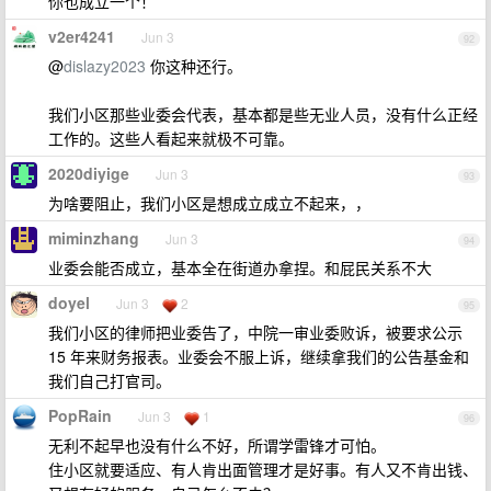
你也成立一个！
v2er4241
Jun 3
92
@
dislazy2023
你这种还行。
我们小区那些业委会代表，基本都是些无业人员，没有什么正经
工作的。这些人看起来就极不可靠。
2020diyige
Jun 3
93
为啥要阻止，我们小区是想成立成立不起来，，
miminzhang
Jun 3
94
业委会能否成立，基本全在街道办拿捏。和屁民关系不大
doyel
Jun 3
2
95
我们小区的律师把业委告了，中院一审业委败诉，被要求公示
15 年来财务报表。业委会不服上诉，继续拿我们的公告基金和
我们自己打官司。
PopRain
Jun 3
1
96
无利不起早也没有什么不好，所谓学雷锋才可怕。
住小区就要适应、有人肯出面管理才是好事。有人又不肯出钱、