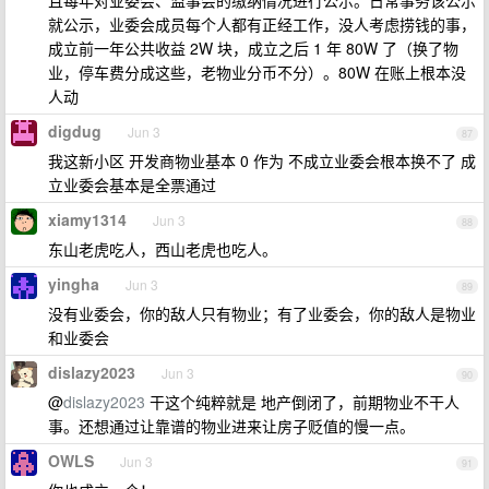
且每年对业委会、监事会的缴纳情况进行公示。日常事务该公示
就公示，业委会成员每个人都有正经工作，没人考虑捞钱的事，
成立前一年公共收益 2W 块，成立之后 1 年 80W 了（换了物
业，停车费分成这些，老物业分币不分）。80W 在账上根本没
人动
digdug
Jun 3
87
我这新小区 开发商物业基本 0 作为 不成立业委会根本换不了 成
立业委会基本是全票通过
xiamy1314
Jun 3
88
东山老虎吃人，西山老虎也吃人。
yingha
Jun 3
89
没有业委会，你的敌人只有物业；有了业委会，你的敌人是物业
和业委会
dislazy2023
Jun 3
90
@
dislazy2023
干这个纯粹就是 地产倒闭了，前期物业不干人
事。还想通过让靠谱的物业进来让房子贬值的慢一点。
OWLS
Jun 3
91