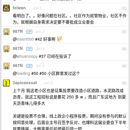
feiwan
Jun 3
51
看明白了。。好像问题在社区。。社区作为就管物业，社区不作
为，就根据自身需求决定要不要批成立业委会
987N
Jun 3
OP
52
@
insert000
#42 好事啊
987N
Jun 3
OP
53
@
whusnoopy
#37 已经在投诉了
987N
Jun 3
OP
54
@
loading
#50 #50 小区群里发过这个
3apiosexual
Jun 3
55
上个月 我这老小区也是征集投票要改造小区道路，水泥路改成
沥青，就这工程招标说是要花 250 多 w ，而且广东这地方 到夏
天沥青味儿得多大
关键是投票不合理，线上政企小程序投票，期间没有参与的默认
按同意处理，后面业主号召签字反对，也爆料这届业委会下半年
就要换届，大概率离任前想最后捞一把