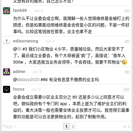
又想有好的服务，自己怎么不去？
fank99
Jun 3
97
为什么不让业委会成立啊，我理解一些人觉得维修基金被盯上的
顾虑，但是如果能动用维修基金去修复小区的问题，不是一件好
事吗。比较这笔钱放在那里，业主也拿不走
edisonwong
Jun 3
98
@
IlIl
#3 我们小区物业 4.5/平，质量贼垃圾，然后大家受不了
了，最近成立业委会，有个大哥被逼”疯“了，直接说：”我年入
300w ，大家选我当业务会领导，不会吞钱，我要干死物业“
adimn
Jun 3
99
@
dislazy2023
#86 有没有恶意不缴费的业主吗
focux
Jun 3
100
业委会成立需要小区业主百分之 80 还是多少以上同意才可以
吧，貌似政府有个专门的 app ，本质上是为了维护业主们的利
益的，重大决策一般也需要全体业主投票才可以。我觉得它最重
要的功能是可以合法更换物业的，起到了制衡作用。
Page 1
1
of 2
2