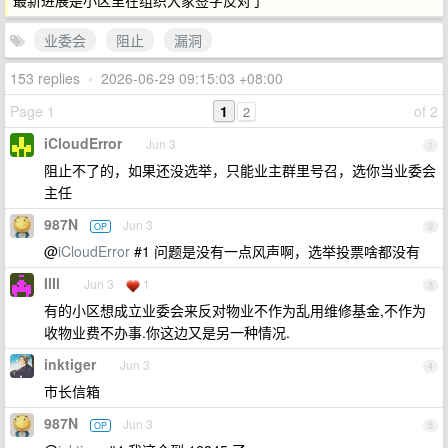
最新进展是小区里在组织大家签字反对了
业委会
阻止
漏洞
153 replies
•
2026-06-29 09:15:03 +08:00
Page 1
1
of 2
2
iCloudError
Jun 3
1
阻止不了的，如果还没选举，只能业主群里号召，选你当业委会
主任
987N
Jun 3
OP
2
@
iCloudError
#1 问题是没有一点风声啊，选举投票啥都没有
IlIl
Jun 3
1
3
有的小区想成立业委会来反对物业不作为乱用维修基金,不作为
收物业费不办事.你这边又是另一种情况.
inktiger
Jun 3
4
市长信箱
987N
Jun 3
OP
5