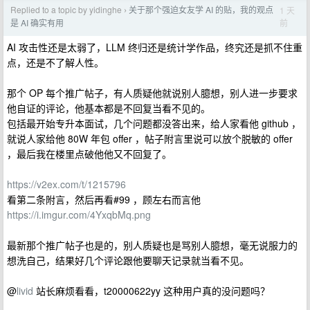
Replied to a topic by yidinghe
关于那个强迫女友学 AI 的贴，我的观点
1 天
›
前
是 AI 确实有用
AI 攻击性还是太弱了，LLM 终归还是统计学作品，终究还是抓不住重
点，还是不了解人性。
那个 OP 每个推广帖子，有人质疑他就说别人臆想，别人进一步要求
他自证的评论，他基本都是不回复当看不见的。
包括最开始专升本面试，几个问题都没答出来，给人家看他 github ，
就说人家给他 80W 年包 offer ，帖子附言里说可以放个脱敏的 offer
，最后我在楼里点破他他又不回复了。
https://v2ex.com/t/1215796
看第二条附言，然后再看#99 ，顾左右而言他
https://i.imgur.com/4YxqbMq.png
最新那个推广帖子也是的，别人质疑也是骂别人臆想，毫无说服力的
想洗自己，结果好几个评论跟他要聊天记录就当看不见。
@
livid
站长麻烦看看，t20000622yy 这种用户真的没问题吗？