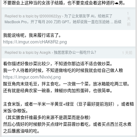
不要跟会上这种当的女孩子结婚，也不要变成会着这种道的🐢男。
1
Replied to a topic by t20000622yy
为了让女朋友学 AI，给她买了
›
天
MacBook Pro，开了每月 200 刀的 GPT，她却说我一直在压迫她 ... 后续
前
我能说啥呢，我来履行诺言了。
https://i.imgur.com/cHAK8R2.png
Replied to a topic by Acegik
独居居家办公一般吃什么？
1 天前
›
看你描述好像炒菜比较少，不知道你那边适不适合做炒菜。
我一个人待着的时候，不知道做啥吃的时候我就会给自己做人粮
https://i.imgur.com/NIvxivj.png
酸豆角肉末烧毛豆，拌主食吃，一次做一个菜，放冰箱能吃两三顿。
还有就是经典农家一碗香，辣椒炒肉加煎蛋碎，也很简单。
主食米饭，或者一半米一半黄豆+绿豆（豆子最好提前泡好），或者糙
米饭/杂粮饭。
（其实膳食纤维最多的来源不是蔬菜而是杂粮）
然后心情好的时候额外买点绿叶菜蒜蓉炒着吃，或者买点西兰花水煮
之后蘸酱油啥的吃。