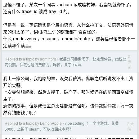
见怪不怪了，某次一个同事 vacuum 读成哇村姆，我当场就释怀了。
还有什么 trace_id 读成 tray_id 的。
但是有一说一英语确实是个屎山语言，从什么拉丁文、法语等外语借
来的词太多了，词根/派生词的逻辑都千奇百怪的。
什么 rendezvous ，resume ，enroute/router ，连英语母语者都不一
定读哪个读音。
2
Replied to a topic by adminpro
老婆公司要倒闭了，让她走仲裁，她说公
›
天
司没赔，仲裁也是浪费精力，咋搞，呆了 14 年
前
我上一家公司，我跑路的早，没欠我薪资。离职之后听说发不出工资
开始欠薪。
上次突然想起来，然后去搜了，破产了，那时候还在的前同事变成债
主了。
悲伤的故事，但是成债主总比啥都没有强吧。该仲裁就仲裁，万一突
然有钱赔钱了呢？
Replied to a topic by LemonApple
vibe coding 了一个小游戏，花费
2 天
›
前
5000，上架了 steam，可以收回成本吗？