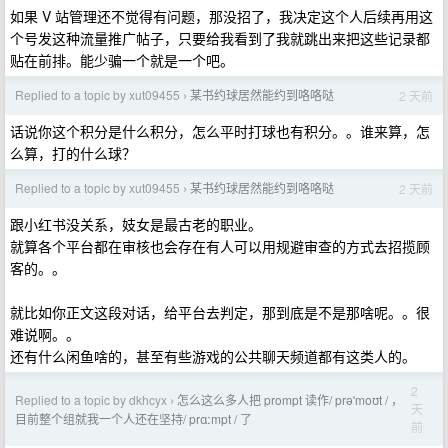
如果 V 站管理还不觉得有问题，那没招了，我决定这个人后续再用这
个号发这种流量推广帖子，只要给我看到了我就跳出来把这些记录都
贴在前排。能少骗一个就是一个吧。
Replied to a topic by xut09455
某书约球居然能约到咯咯哒
2 天前
›
话说你这个积分是什么积分，怎么平时打球也有积分。。谁来算，怎
么算，打的什么球？
Replied to a topic by xut09455
某书约球居然能约到咯咯哒
2 天前
›
跟小红书没关系，妓女是最古老的职业。
就算各个平台都在审核也会存在有人可以用规避审查的方式去招揽顾
客的。。
就比如你正文这段对话，给平台去判定，那到底是不是那啥呢。。很
难说啊。。
还有什么闲鱼啥的，甚至有些游戏的公共聊天频道都有这类人的。
2
Replied to a topic by dkhcyx
怎么这么多人把 prompt 读作/ prəˈmoʊt / ，
›
天
目前整个组就我一个人还在坚持/ prɑːmpt / 了
前